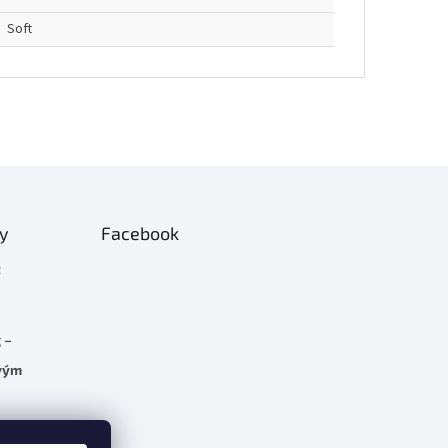
Soft
ty
Facebook
t
 –
rvým
C 5.7