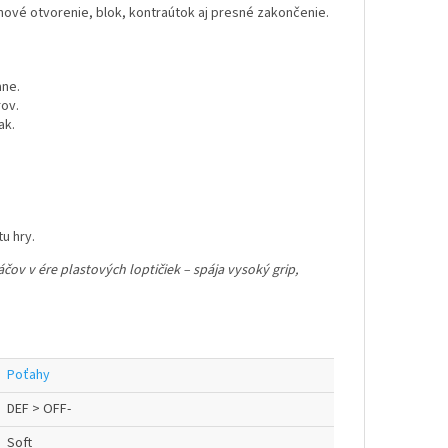
ové otvorenie, blok, kontraútok aj presné zakončenie.
ane.
rov.
ak.
tu hry.
čov v ére plastových loptičiek – spája vysoký grip,
Poťahy
DEF > OFF-
Soft