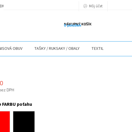
Môj účet
DMIENKY
PODMIENKY OCHRANY OSOBNÝCH ÚDAJOV
POLITIKA POU
NÁKUPNÝ KOŠÍK
0 položiek
ISOVÁ OBUV
TAŠKY / RUKSAKY / OBALY
TEXTIL
STOLY / 
90
bez DPH
ová
e FARBU poťahu