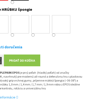
e HRÚBKU špongie
ti doručenia
PRIDAŤ DO KOŠÍKA
PLEPARK EPOS
je prvý poťah (hladký poťah) od značky
K, navrhnutý pre modernú all-round a defenzívnu hru s plastovou
 Vysoký grip vrchnej gumy, príjemne mäkká špongia (~36-38°) a
hrúbky 1,0 mm / 1,4 mm / 1,7 mm / 1,9 mm robia z EPOS ideálne
re kontrolu, rotáciu a univerzálnu hru
 informácie