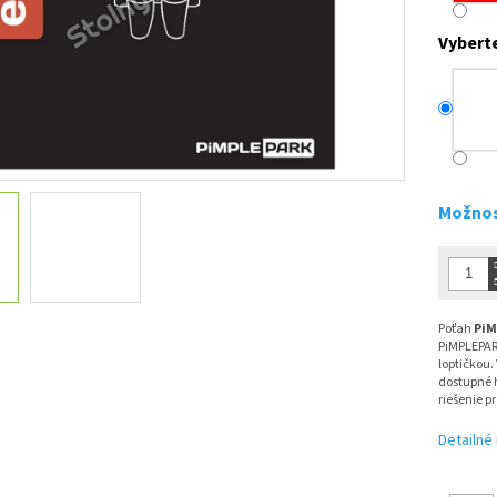
Vybert
Možnos
Poťah
PiM
PiMPLEPAR
loptičkou.
dostupné 
riešenie p
Detailné