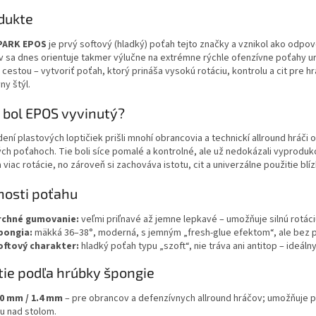
dukte
PARK EPOS
je prvý softový (hladký) poťah tejto značky a vznikol ako odpove
 sa dnes orientuje takmer výlučne na extrémne rýchle ofenzívne poťahy ur
cestou – vytvoriť poťah, ktorý prináša vysokú rotáciu, kontrolu a cit pre h
ny štýl.
 bol EPOS vyvinutý?
ní plastových loptičiek prišli mnohí obrancovia a technickí allround hráči o 
ch poťahoch. Tie boli síce pomalé a kontrolné, ale už nedokázali vyprodu
viac rotácie, no zároveň si zachováva istotu, cit a univerzálne použitie blíz
nosti poťahu
rchné gumovanie:
veľmi priľnavé až jemne lepkavé – umožňuje silnú rotáciu
pongia:
mäkká 36–38°, moderná, s jemným „fresh-glue efektom“, ale bez pr
oftový charakter:
hladký poťah typu „szoft“, nie tráva ani antitop – ideálny
tie podľa hrúbky špongie
.0 mm / 1.4 mm
– pre obrancov a defenzívnych allround hráčov; umožňuje p
ru nad stolom.