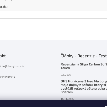
oťahu
:
akt
Články - Recenzie - Tes
Recenzia na Stiga Carbon Sof
info
@
stolnytenis.sk
Touch
9.5.2026
0948 650 071
DHS Hurricane 3 Neo Ma Long
moje dojmy z poťahu, ktorý si
vyslúžil rešpekt ešte pred p
úderom
16.11.2025
Palatinus Handmade ZENITH Z