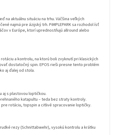
ď na aktuálnu situáciu na trhu. Väčšina veľkých
čené najmä pre ázijský trh. PiMPLEPARK sa rozhodol ísť
ráčov v Európe, ktorí uprednostňujú allround alebo
rotáciu a kontrolu, na ktorú boli zvyknutí pri klasických
kovať dostatočný spin. EPOS rieši presne tento problém
ko aj ďalej od stola.
 aj s plastovou loptičkou.
ehnaného katapultu – teda bez straty kontroly.
 pre rotáciu, topspin a citlivé spracovanie loptičky.
rudké rezy (Schnittabwehr), vysokú kontrolu a krátku