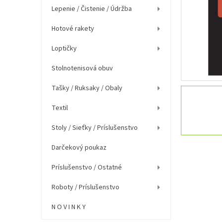
e
Lepenie / Čistenie / Údržba
l
Hotové rakety
Loptičky
Stolnotenisová obuv
Tašky / Ruksaky / Obaly
Textil
Stoly / Sieťky / Príslušenstvo
Darčekový poukaz
Príslušenstvo / Ostatné
Roboty / Príslušenstvo
N O V I N K Y