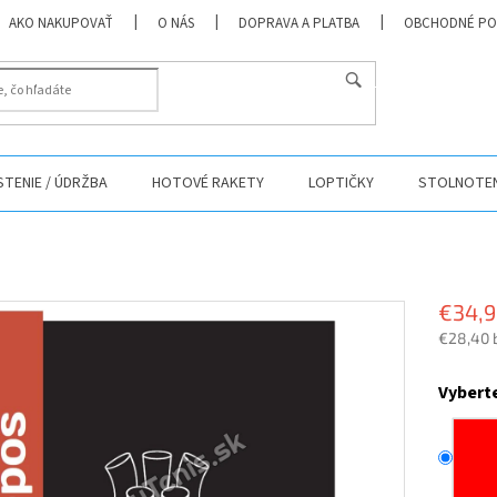
AKO NAKUPOVAŤ
O NÁS
DOPRAVA A PLATBA
OBCHODNÉ PO
HĽADAŤ
ISTENIE / ÚDRŽBA
HOTOVÉ RAKETY
LOPTIČKY
STOLNOTEN
€34,
€28,40 
Jednotk
cena:
Vybert