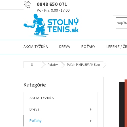
Prejsť
0948 650 071
na
obsah
AKCIA TÝŽDŇA
DREVA
POŤAHY
LEPENIE / Č
Domov
Poťahy
Poťah PiMPLEPARK Epos
B
Preskočiť
Kategórie
o
kategórie
č
n
AKCIA TÝŽDŇA
ý
Dreva
p
a
Poťahy
n