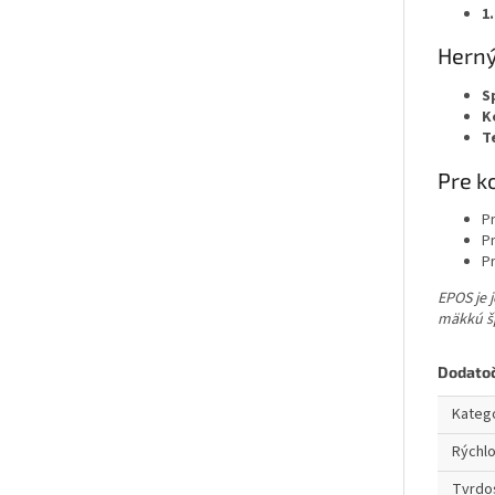
1
Herný
S
K
T
Pre k
Pr
P
Pr
EPOS je 
mäkkú šp
Dodato
Kateg
Rýchl
Tvrdo