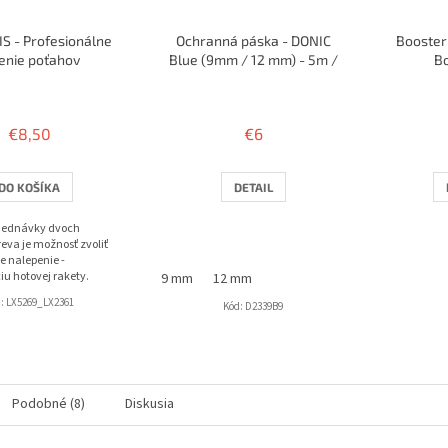
S - Profesionálne
Ochranná páska - DONIC
Booster
enie poťahov
Blue (9mm / 12 mm) - 5m /
B
10 rakiet
Priemerné
hodnotenie
produktu
€8,50
€6
je
3,8
z
DO KOŠÍKA
DETAIL
5
hviezdičiek.
bjednávky dvoch
eva je možnosť zvoliť
e nalepenie -
iu hotovej rakety.
9 mm
12 mm
d:
LX5269_LX2361
Kód:
D2339B9
Podobné (8)
Diskusia