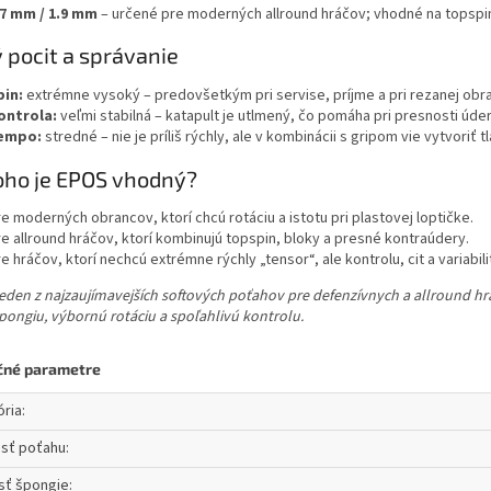
.7 mm / 1.9 mm
– určené pre moderných allround hráčov; vhodné na topspin
 pocit a správanie
pin:
extrémne vysoký – predovšetkým pri servise, príjme a pri rezanej obr
ontrola:
veľmi stabilná – katapult je utlmený, čo pomáha pri presnosti úde
empo:
stredné – nie je príliš rýchly, ale v kombinácii s gripom vie vytvoriť tl
oho je EPOS vhodný?
e moderných obrancov, ktorí chcú rotáciu a istotu pri plastovej loptičke.
re allround hráčov, ktorí kombinujú topspin, bloky a presné kontraúdery.
e hráčov, ktorí nechcú extrémne rýchly „tensor“, ale kontrolu, cit a variabili
jeden z najzaujímavejších softových poťahov pre defenzívnych a allround hrá
ongiu, výbornú rotáciu a spoľahlivú kontrolu.
čné parametre
ória
:
osť poťahu
:
sť špongie
: