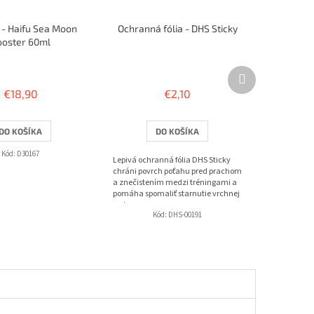
 - Haifu Sea Moon
Ochranná fólia - DHS Sticky
ooster 60ml
Ďalší
produkt
€18,90
€2,10
DO KOŠÍKA
DO KOŠÍKA
Kód:
D30167
Lepivá ochranná fólia DHS Sticky
chráni povrch poťahu pred prachom
a znečistením medzi tréningami a
pomáha spomaliť starnutie vrchnej
vrstvy.
Kód:
DHS-00191