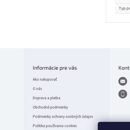
Typ p
Z
á
p
Informácie pre vás
Kont
ä
t
Ako nakupovať
i
e
O nás
Doprava a platba
Obchodné podmienky
Podmienky ochrany osobných údajov
Politika používania cookies