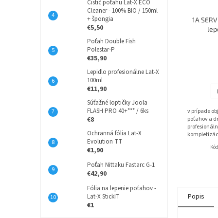
Čistič poťahu Lat-X ECO
Cleaner - 100% BIO / 150ml
+ špongia
1A SERVI
€5,50
lep
Poťah Double Fish
Polestar-P
€35,90
Lepidlo profesionálne Lat-X
100ml
€11,90
Súťažné loptičky Joola
FLASH PRO 40+*** / 6ks
v prípade o
€8
poťahov a dr
profesionáln
Ochranná fólia Lat-X
kompletizác
Evolution TT
Kó
€1,90
Poťah Nittaku Fastarc G-1
€42,90
Fólia na lepenie poťahov -
Popis
Lat-X StickIT
€1