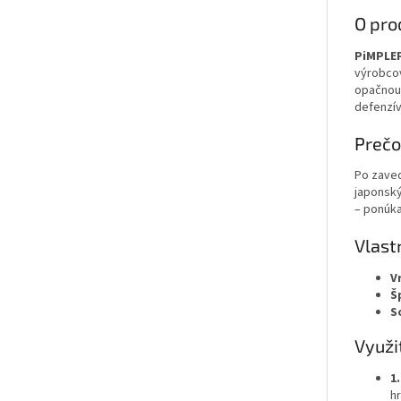
O pro
PiMPLE
výrobcov
opačnou 
defenzív
Prečo
Po zavede
japonský
– ponúka 
Vlast
V
Š
S
Využi
1
h