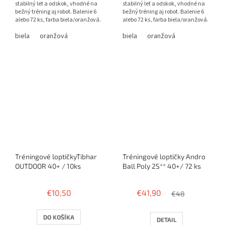
stabilný let a odskok, vhodné na
stabilný let a odskok, vhodné na
bežný tréning aj robot. Balenie 6
bežný tréning aj robot. Balenie 6
alebo 72 ks, farba biela/oranžová.
alebo 72 ks, farba biela/oranžová.
biela
oranžová
biela
oranžová
Tréningové loptičkyTibhar
Tréningové loptičky Andro
OUTDOOR 40+ / 10ks
Ball Poly 2S** 40+/ 72 ks
€10,50
€41,90
€48
DO KOŠÍKA
DETAIL