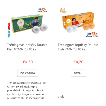
u
V
k
ý
t
p
o
i
v
s
p
r
o
Tréningové loptičky Double
Tréningové loptičky Double
d
Fish GT40+ * / 10 ks
Fish V40+ * / 10 ks
u
k
t
€4,60
€4,20
o
v
DO KOŠÍKA
DETAIL
Tréningové loptičky DOUBLE FISH
GT40+ 1★ sú ideálne pre
pravidelné tréningy a klubové
využitie. Vyrábajú sa z nového
biela
ABS materiálu, ktorý poskytuje
lepšiu odolnosť, konzistentnú...