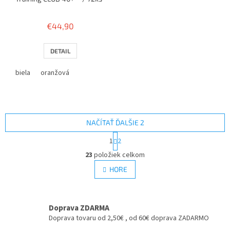
€44,90
DETAIL
biela
oranžová
NAČÍTAŤ ĎALŠIE 2
S
1
2
t
O
r
23
položiek celkom
v
á
l
HORE
n
á
k
d
o
v
a
a
Doprava ZDARMA
c
n
i
Doprava tovaru od 2,50€ , od 60€ doprava ZADARMO
i
e