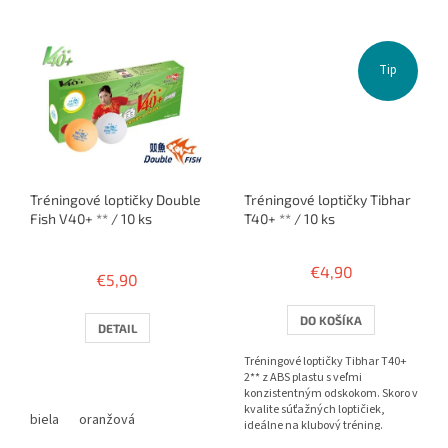
Tip
Tréningové loptičky Double
Tréningové loptičky Tibhar
Fish V40+ ** / 10 ks
T40+ ** / 10 ks
Priemerné
hodnotenie
€4,90
€5,90
produktu
je
3,8
DO KOŠÍKA
DETAIL
z
5
Tréningové loptičky Tibhar T40+
hviezdičiek.
2** z ABS plastu s veľmi
konzistentným odskokom. Skoro v
kvalite súťažných loptičiek,
biela
oranžová
ideálne na klubový tréning.
Balenie 10 alebo 100 ks.