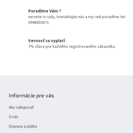
e
p
r
Poradíme Vám ?
v
neviete si rady, kontaktujte nás a my radi poradíme tel:
k
0948650071
y
v
ý
Vernosť sa vyplatí
p
7% zľava pre každého registrovaného zákazníka
i
s
u
Z
á
p
Informácie pre vás
ä
t
Ako nakupovať
i
e
O nás
Doprava a platba