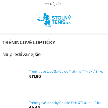
Prejsť
Môj účet
na
obsah
TRÉNINGOVÉ LOPTIČKY
Najpredávanejšie
Tréningové loptičky Gewo Training*** 40+ / 24ks
€11,90
Tréningové loptičky Double Fish GT40+ * / 10 ks
€4,60