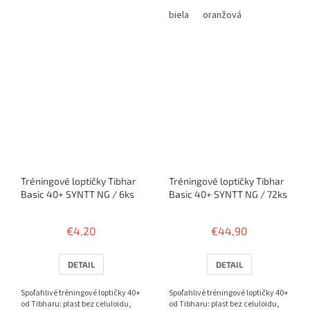
Balenie 10 alebo 100 ks.
biela
oranžová
Tréningové loptičky Tibhar
Tréningové loptičky Tibhar
Basic 40+ SYNTT NG / 6ks
Basic 40+ SYNTT NG / 72ks
€4,20
€44,90
DETAIL
DETAIL
Spoľahlivé tréningové loptičky 40+
Spoľahlivé tréningové loptičky 40+
od Tibharu: plast bez celuloidu,
od Tibharu: plast bez celuloidu,