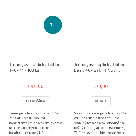
Tip
Tréningové loptičky Tibhar
Tréningové loptičky Tibhar
T40+ ** / 100 ks
Basic 40+ SYNTT NG /
144ks
€44,90
€79,90
DO KOŠÍKA
DETAIL
Tréningové loptičky Tibhar T40+
Spoľahlivé tréningové loptičky 40+
2** z ABS plastu s veľmi
od Tibharu: plast bez celuloidu,
konzistentným odskokom. Skoro v
stabilný let a odskok, vhodné na
kvalite súťažných loptičiek,
bežný tréning aj robot. Balenie 6 /
ideálne na klubový tréning.
72 / 144 ks, farba biela/oranžová.