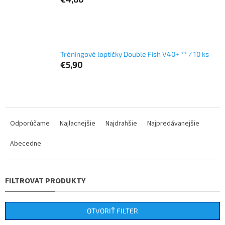
Tréningové loptičky Double Fish V40+ ** / 10 ks
€5,90
R
a
Odporúčame
Najlacnejšie
Najdrahšie
Najpredávanejšie
d
Abecedne
e
n
i
e
p
r
o
OTVORIŤ FILTER
d