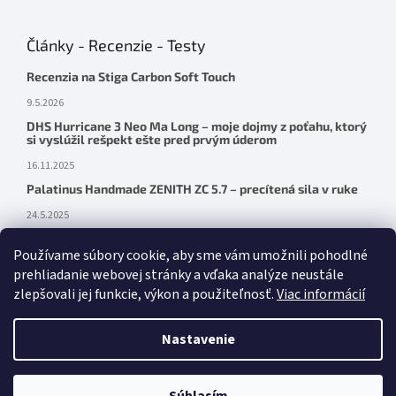
Články - Recenzie - Testy
Recenzia na Stiga Carbon Soft Touch
9.5.2026
DHS Hurricane 3 Neo Ma Long – moje dojmy z poťahu, ktorý
si vyslúžil rešpekt ešte pred prvým úderom
16.11.2025
Palatinus Handmade ZENITH ZC 5.7 – precítená sila v ruke
24.5.2025
Používame súbory cookie, aby sme vám umožnili pohodlné
prehliadanie webovej stránky a vďaka analýze neustále
zlepšovali jej funkcie, výkon a použiteľnosť.
Viac informácií
Facebook
Nastavenie