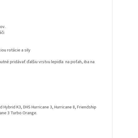
ov.
áči
u rotácie a sily
 nutné pridávať ďalšiu vrstvu lepidla na poťah, iba na
 Hybrid K3, DHS Hurricane 3, Hurricane 8, Friendship
icane 3 Turbo Orange.