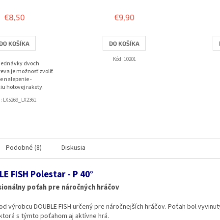
hodnotenie
produktu
€8,50
€9,90
je
3,8
z
DO KOŠÍKA
DO KOŠÍKA
5
hviezdičiek.
Kód:
10201
bjednávky dvoch
eva je možnosť zvoliť
e nalepenie -
iu hotovej rakety.
d:
LX5269_LX2361
Podobné (8)
Diskusia
E FISH Polestar - P 40°
sionálny poťah pre náročných hráčov
od výrobcu DOUBLE FISH určený pre náročnejších hráčov. Poťah bol vyvinutý
ktorá s týmto poťahom aj aktívne hrá.