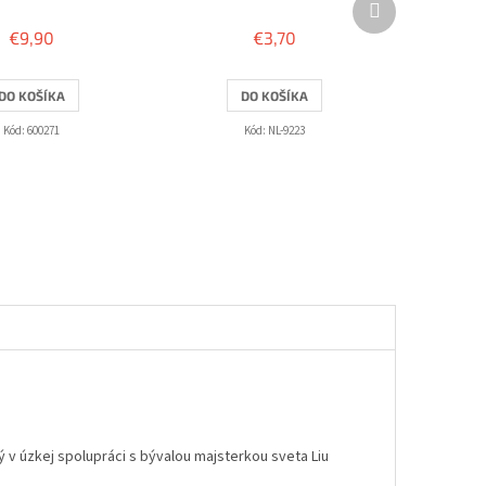
produkt
€9,90
€3,70
DO KOŠÍKA
DO KOŠÍKA
Kód:
600271
Kód:
NL-9223
 v úzkej spolupráci s bývalou majsterkou sveta Liu