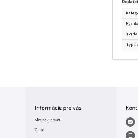
Dodato
Kateg
Rýchl
Tvrdo
Typ p
Z
á
p
Informácie pre vás
Kont
ä
t
Ako nakupovať
i
e
O nás