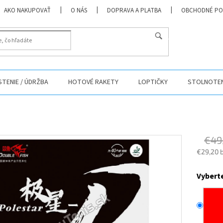
AKO NAKUPOVAŤ
O NÁS
DOPRAVA A PLATBA
OBCHODNÉ PO
HĽADAŤ
ISTENIE / ÚDRŽBA
HOTOVÉ RAKETY
LOPTIČKY
STOLNOTEN
€49
€29,20 
Jednotk
cena:
Vybert