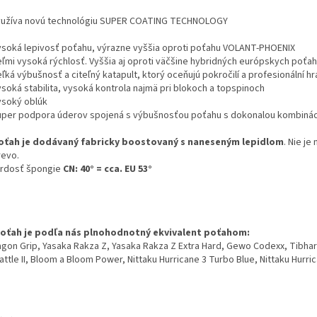
yužíva novú technológiu SUPER COATING TECHNOLOGY
ysoká lepivosť poťahu, výrazne vyššia oproti poťahu VOLANT-PHOENIX
eľmi vysoká rýchlosť. Vyššia aj oproti väčšine hybridných európskych poťah
ľká výbušnosť a citeľný katapult, ktorý oceňujú pokročilí a profesionální hr
ysoká stabilita, vysoká kontrola najmä pri blokoch a topspinoch
ysoký oblúk
uper podpora úderov spojená s výbušnosťou poťahu s dokonalou kombinácio
oťah je dodávaný fabricky boostovaný s naneseným lepidlom
. Nie je
revo.
vrdosť špongie
CN: 40° = cca. EU 53°
oťah je podľa nás plnohodnotný ekvivalent poťahom:
agon Grip, Yasaka Rakza Z, Yasaka Rakza Z Extra Hard, Gewo Codexx, Tibhard
Battle II, Bloom a Bloom Power, Nittaku Hurricane 3 Turbo Blue, Nittaku Hurr