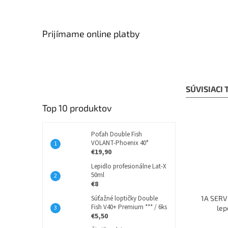
Prijímame online platby
SÚVISIACI
Top 10 produktov
Poťah Double Fish
VOLANT-Phoenix 40°
€19,90
Lepidlo profesionálne Lat-X
50ml
€8
Súťažné loptičky Double
1A SERVI
Fish V40+ Premium *** / 6ks
lep
€5,50