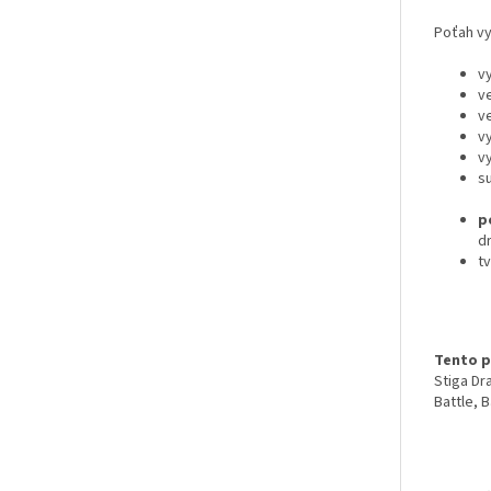
Poťah v
v
v
ve
v
v
s
p
d
t
Tento p
Stiga Dr
Battle, 