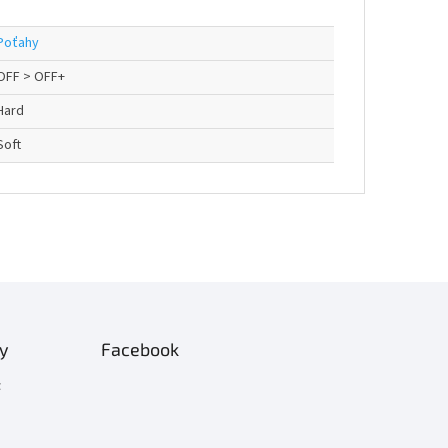
Poťahy
OFF > OFF+
Hard
Soft
ty
Facebook
t