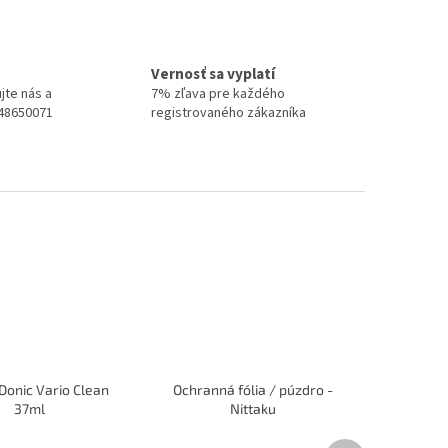
Vernosť sa vyplatí
jte nás a
7% zľava pre každého
948650071
registrovaného zákazníka
 Donic Vario Clean
Ochranná fólia / púzdro -
37ml
Nittaku
Ďalší