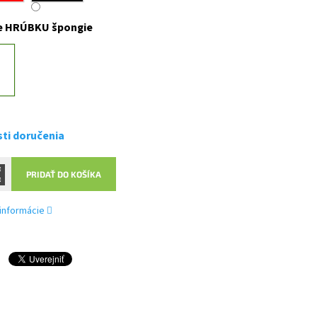
e HRÚBKU špongie
ti doručenia
PRIDAŤ DO KOŠÍKA
 informácie