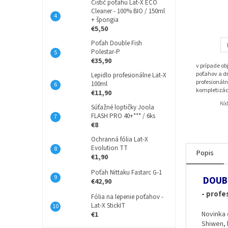
Čistič poťahu Lat-X ECO
Cleaner - 100% BIO / 150ml
+ špongia
€5,50
Poťah Double Fish
Polestar-P
€35,90
v prípade o
poťahov a dr
Lepidlo profesionálne Lat-X
profesionáln
100ml
kompletizác
€11,90
Kó
Súťažné loptičky Joola
FLASH PRO 40+*** / 6ks
€8
Ochranná fólia Lat-X
Evolution TT
Popis
€1,90
Poťah Nittaku Fastarc G-1
DOUBL
€42,90
- profe
Fólia na lepenie poťahov -
Lat-X StickIT
Novinka 
€1
Shiwen, 