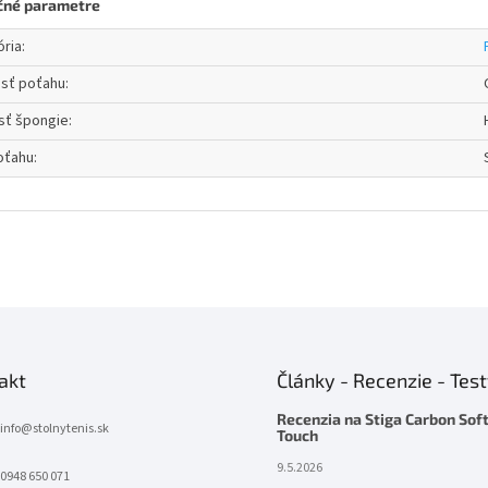
čné parametre
ória
:
osť poťahu
:
sť špongie
:
oťahu
:
akt
Články - Recenzie - Tes
Recenzia na Stiga Carbon Sof
info
@
stolnytenis.sk
Touch
9.5.2026
0948 650 071