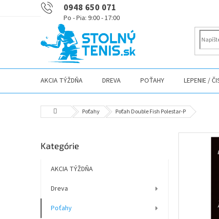
Prejsť
0948 650 071
na
obsah
AKCIA TÝŽDŇA
DREVA
POŤAHY
LEPENIE / Č
Domov
Poťahy
Poťah Double Fish Polestar-P
B
Preskočiť
Kategórie
o
kategórie
č
n
AKCIA TÝŽDŇA
ý
Dreva
p
a
Poťahy
n