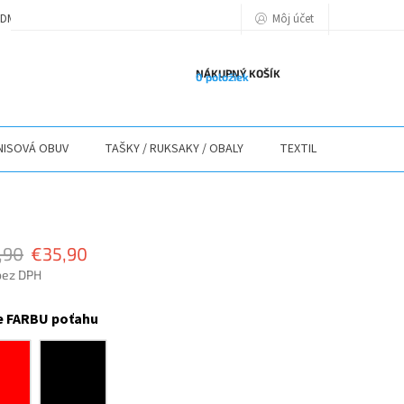
Môj účet
DMIENKY
PODMIENKY OCHRANY OSOBNÝCH ÚDAJOV
POLITIKA POU
NÁKUPNÝ KOŠÍK
0 položiek
ISOVÁ OBUV
TAŠKY / RUKSAKY / OBALY
TEXTIL
STOLY / 
,90
€35,90
bez DPH
ová
e FARBU poťahu