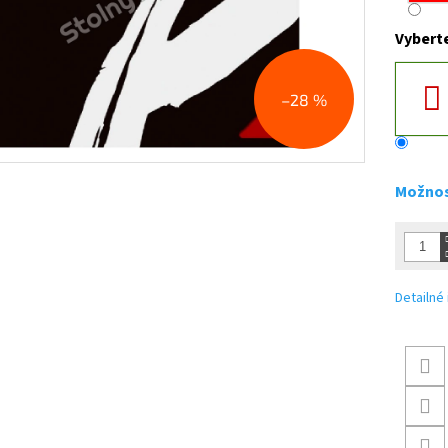
Vybert
–28 %
Možnos
Detailné