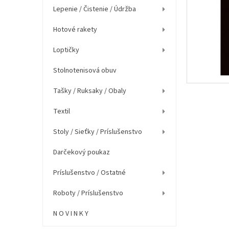
e
Lepenie / Čistenie / Údržba
l
Hotové rakety
Loptičky
Stolnotenisová obuv
Tašky / Ruksaky / Obaly
Textil
Stoly / Sieťky / Príslušenstvo
Darčekový poukaz
Príslušenstvo / Ostatné
Roboty / Príslušenstvo
N O V I N K Y