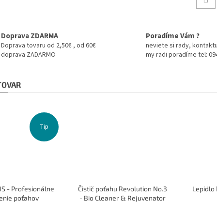
Doprava ZDARMA
Poradíme Vám ?
Doprava tovaru od 2,50€ , od 60€
neviete si rady, kontaktu
doprava ZADARMO
my radi poradíme tel: 0
 TOVAR
Tip
S - Profesionálne
Čistič poťahu Revolution No.3
Lepidlo
enie poťahov
- Bio Cleaner & Rejuvenator
100 ml
Priemerné