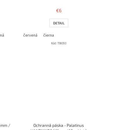
€6
DETAIL
ená
červená
čierna
Kód:
T98093
(9mm /
Ochranná páska - Palatinus