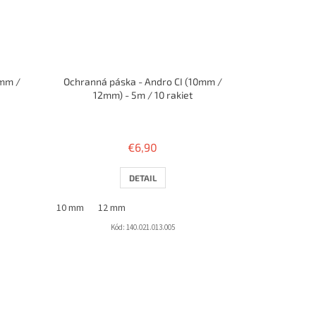
0mm /
Ochranná páska - Andro CI (10mm /
12mm) - 5m / 10 rakiet
€6,90
DETAIL
10 mm
12 mm
Kód:
140.021.013.005