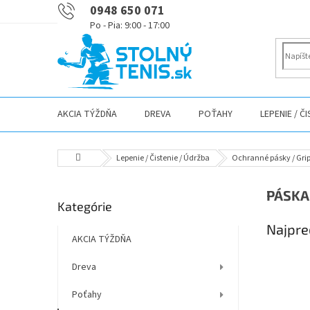
Prejsť
0948 650 071
na
obsah
AKCIA TÝŽDŇA
DREVA
POŤAHY
LEPENIE / Č
Domov
Lepenie / Čistenie / Údržba
Ochranné pásky / Gri
B
PÁSKA
Preskočiť
Kategórie
o
kategórie
č
Najpre
n
AKCIA TÝŽDŇA
ý
Dreva
p
a
Poťahy
n