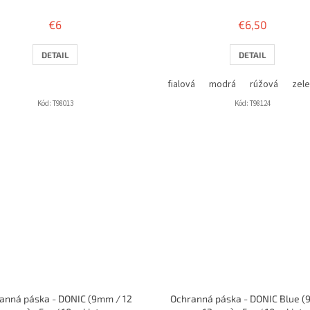
€6
€6,50
DETAIL
DETAIL
fialová
modrá
rúžová
zel
Kód:
T98013
Kód:
T98124
anná páska - DONIC (9mm / 12
Ochranná páska - DONIC Blue 