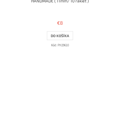
HANDMADE ( 11mm/ 10 rakiet )
€8
DO KOŠÍKA
Kód:
PH29610