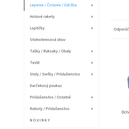
e
Lepenie / Čistenie / Údržba
l
Hotové rakety
R
Loptičky
a
Odporú
d
Stolnotenisová obuv
e
n
V
Tašky / Ruksaky / Obaly
i
ý
e
p
Textil
p
i
r
Stoly / Sieťky / Príslušenstvo
s
o
p
d
Darčekový poukaz
r
u
o
Príslušenstvo / Ostatné
k
d
t
u
Roboty / Príslušenstvo
o
Ochr
k
v
t
N O V I N K Y
o