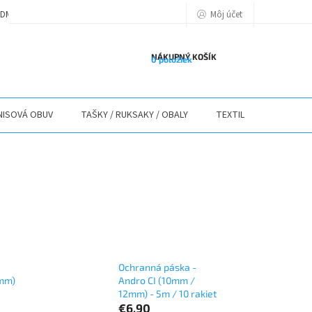
Môj účet
DMIENKY
PODMIENKY OCHRANY OSOBNÝCH ÚDAJOV
POLITIKA POU
NÁKUPNÝ KOŠÍK
0 položiek
ISOVÁ OBUV
TAŠKY / RUKSAKY / OBALY
TEXTIL
STOLY / 
Ochranná páska -
 mm)
Andro CI (10mm /
12mm) - 5m / 10 rakiet
€6,90