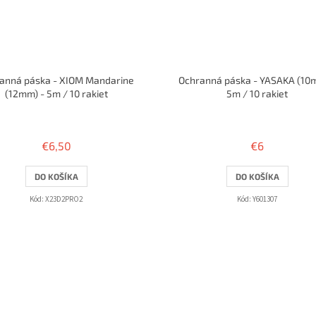
anná páska - XIOM Mandarine
Ochranná páska - YASAKA (10
(12mm) - 5m / 10 rakiet
5m / 10 rakiet
€6,50
€6
DO KOŠÍKA
DO KOŠÍKA
Kód:
X23D2PRO2
Kód:
Y601307