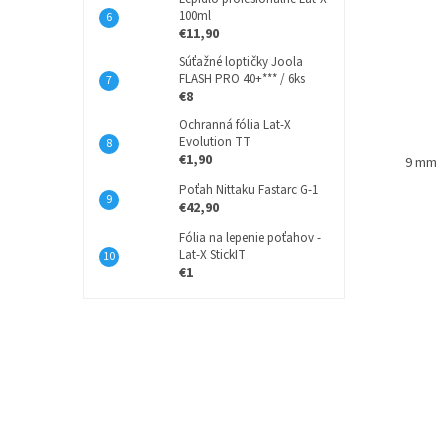
100ml
€11,90
Súťažné loptičky Joola
FLASH PRO 40+*** / 6ks
€8
Ochranná fólia Lat-X
Evolution TT
€1,90
9 mm
Poťah Nittaku Fastarc G-1
€42,90
Fólia na lepenie poťahov -
Lat-X StickIT
€1