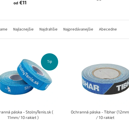
€11
od
čame
Najlacnejšie
Najdrahšie
Najpredávanejšie
Abecedne
Tip
anná páska - StolnyTenis.sk (
Ochranná páska - Tibhar (12mm
11mm/ 10 rakiet )
/ 10 rakiet
Priemerné
Priemerné