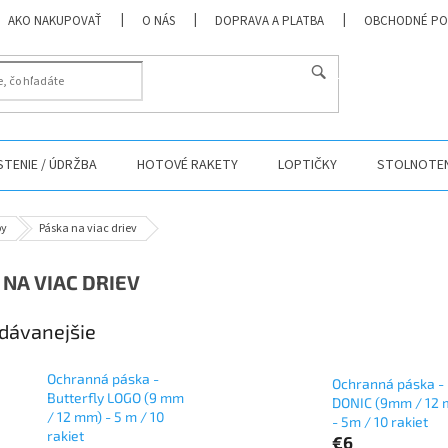
AKO NAKUPOVAŤ
O NÁS
DOPRAVA A PLATBA
OBCHODNÉ PO
HĽADAŤ
ISTENIE / ÚDRŽBA
HOTOVÉ RAKETY
LOPTIČKY
STOLNOTEN
py
Páska na viac driev
 NA VIAC DRIEV
dávanejšie
Ochranná páska -
Ochranná páska -
Butterfly LOGO (9 mm
DONIC (9mm / 12
/ 12 mm) - 5 m / 10
- 5m / 10 rakiet
rakiet
€6