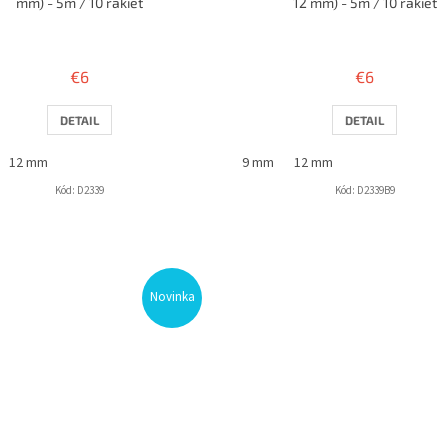
mm) - 5m / 10 rakiet
12 mm) - 5m / 10 rakiet
€6
€6
DETAIL
DETAIL
12 mm
9 mm
12 mm
Kód:
D2339
Kód:
D2339B9
Novinka