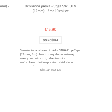
2mm) -
Ochranná páska - Stiga SWEDEN
(12mm) - 5m/ 10 rakiet
€15,90
DO KOŠÍKA
Samolepiaca ochranná páska STIGA Edge Tape
(12 mm, 5 m) chráni hrany stolnotenisovej
rakety pred nárazmi, odreninami a
nečistotami. Ideálna pre viac rakiet alebo
opakované...
Kód:
1914-0525-12S