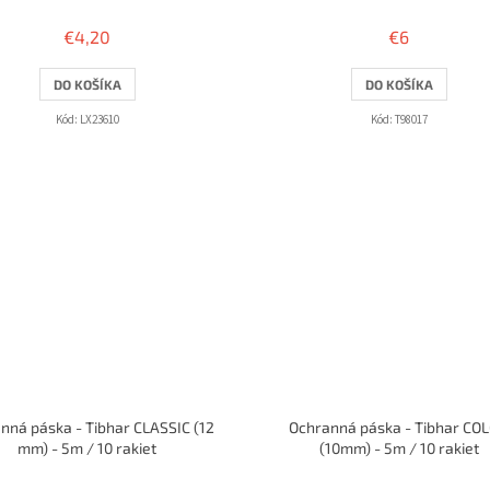
hodnotenie
hodnotenie
produktu
produktu
€4,20
€6
je
je
5,0
5,0
DO KOŠÍKA
DO KOŠÍKA
z
z
5
5
Kód:
LX23610
Kód:
T98017
hviezdičiek.
hviezdičiek.
nná páska - Tibhar CLASSIC (12
Ochranná páska - Tibhar CO
mm) - 5m / 10 rakiet
(10mm) - 5m / 10 rakiet