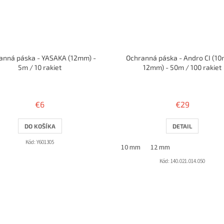
anná páska - YASAKA (12mm) -
Ochranná páska - Andro CI (1
5m / 10 rakiet
12mm) - 50m / 100 rakiet
€6
€29
DO KOŠÍKA
DETAIL
Kód:
Y601305
10 mm
12 mm
Kód:
140.021.014.050