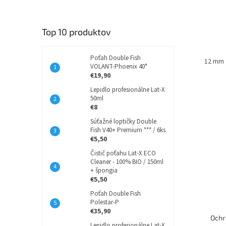
Top 10 produktov
Poťah Double Fish
12 mm
VOLANT-Phoenix 40°
€19,90
Lepidlo profesionálne Lat-X
50ml
€8
Súťažné loptičky Double
Fish V40+ Premium *** / 6ks
€5,50
Čistič poťahu Lat-X ECO
Cleaner - 100% BIO / 150ml
+ špongia
€5,50
Poťah Double Fish
Polestar-P
€35,90
Ochr
Lepidlo profesionálne Lat-X