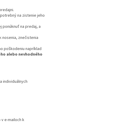
predajni.
potrebný na zistenie jeho
j ponúknuť na predaj, a
 nosenia, znečistenia
ho poškodeniu napríklad
ho alebo nevhodného
a individuálnych
 v e-mailoch k