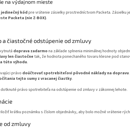
ie na výdajnom mieste
e
jedinečný kód
pre vrátenie zásielky prostredníctvom Packeta. Zásielku 
te Packeta (nie Z-BOX)
.
 a čiastočné odstúpenie od zmluvy
skytnutá
doprava zadarmo
na základe splnenia minimálnej hodnoty objedn
uvy len čiastočne
tak, že hodnota ponechaného tovaru klesne pod stanov
na túto výhodu
.
vajúci právo
doúčtovať spotrebiteľovi pôvodné náklady na dopravu
čítania tejto sumy z vracanej čiastky
.
 dotknuté právo spotrebiteľa na odstúpenie od zmluvy v zákonnej lehote.
mácie
ložiť krátku poznámku s číslom objednávky, aby bolo možné vrátenie rýchl
e od zmluvy