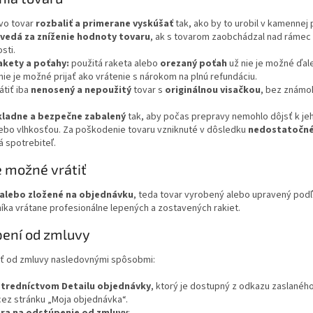
vo tovar
rozbaliť a primerane vyskúšať
tak, ako by to urobil v kamennej 
edá za zníženie hodnoty tovaru
, ak s tovarom zaobchádzal nad rámec 
sti.
akety a poťahy:
použitá raketa alebo
orezaný poťah
už nie je možné ďale
nie je možné prijať ako vrátenie s nárokom na plnú refundáciu.
átiť iba
nenosený a nepoužitý
tovar s
originálnou visačkou
, bez známok
ladne a bezpečne zabalený
tak, aby počas prepravy nemohlo dôjsť k je
ebo vlhkosťou. Za poškodenie tovaru vzniknuté v dôsledku
nedostatočné
spotrebiteľ.
je možné vrátiť
alebo zložené na objednávku
, teda tovar vyrobený alebo upravený podľ
íka vrátane profesionálne lepených a zostavených rakiet.
pení od zmluvy
iť od zmluvy nasledovnými spôsobmi:
stredníctvom Detailu objednávky
, ktorý je dostupný z odkazu zaslaného
ez stránku „Moja objednávka“.
ra na odstúpenie od zmluvy
: