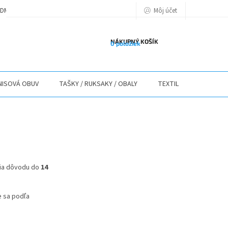
Môj účet
DMIENKY
PODMIENKY OCHRANY OSOBNÝCH ÚDAJOV
POLITIKA POU
NÁKUPNÝ KOŠÍK
0 položiek
ISOVÁ OBUV
TAŠKY / RUKSAKY / OBALY
TEXTIL
STOLY / 
nia dôvodu do
14
e sa podľa