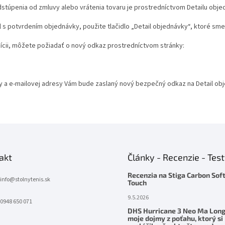
stúpenia od zmluvy alebo vrátenia tovaru je prostredníctvom Detailu obje
l s potvrdením objednávky, použite tlačidlo „Detail objednávky“, ktoré sme 
ícii, môžete požiadať o nový odkaz prostredníctvom stránky:
ky a e-mailovej adresy Vám bude zaslaný nový bezpečný odkaz na Detail ob
akt
Články - Recenzie - Tes
Recenzia na Stiga Carbon Sof
info
@
stolnytenis.sk
Touch
9.5.2026
0948 650 071
DHS Hurricane 3 Neo Ma Long
moje dojmy z poťahu, ktorý si