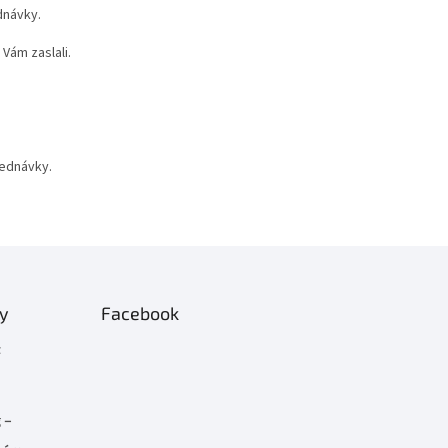
dnávky.
Vám zaslali.
jednávky.
ty
Facebook
t
 –