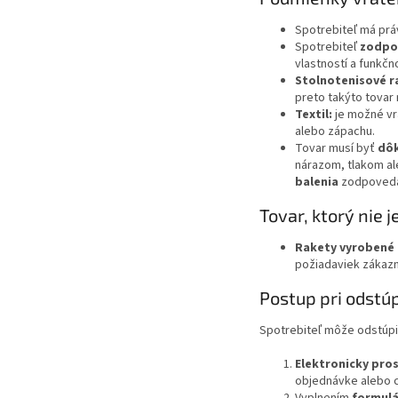
Spotrebiteľ má prá
Spotrebiteľ
zodpov
vlastností a funkčno
Stolnotenisové r
preto takýto tovar 
Textil:
je možné vr
alebo zápachu.
Tovar musí byť
dôk
nárazom, tlakom al
balenia
zodpovedá 
Tovar, ktorý nie 
Rakety vyrobené 
požiadaviek zákazn
Postup pri odstú
Spotrebiteľ môže odstúp
Elektronicky pro
objednávke alebo c
Vyplnením
formulá