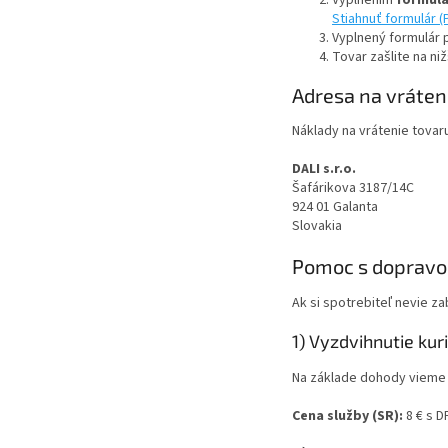
Stiahnuť formulár (
Vyplnený formulár p
Tovar zašlite na ni
Adresa na vráten
Náklady na vrátenie tovar
DALI s.r.o.
Šafárikova 3187/14C
924 01 Galanta
Slovakia
Pomoc s dopravo
Ak si spotrebiteľ nevie 
1) Vyzdvihnutie ku
Na základe dohody vieme 
Cena služby (SR):
8 € s D