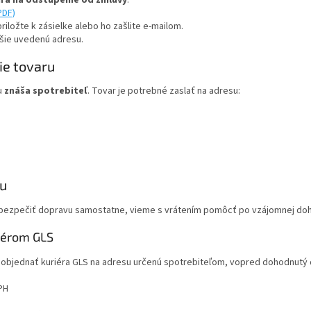
PDF)
riložte k zásielke alebo ho zašlite e-mailom.
žšie uvedenú adresu.
ie tovaru
u
znáša spotrebiteľ
. Tovar je potrebné zaslať na adresu:
u
zabezpečiť dopravu samostatne, vieme s vrátením pomôcť po vzájomnej do
riérom GLS
objednať kuriéra GLS na adresu určenú spotrebiteľom, vopred dohodnutý 
PH