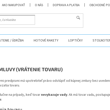
AKO NAKUPOVAŤ
O NÁS
DOPRAVA A PLATBA
OBCHODNÉ PO
HĽADAŤ
ISTENIE / ÚDRŽBA
HOTOVÉ RAKETY
LOPTIČKY
STOLNOTEN
MLUVY (VRÁTENIE TOVARU)
nymi predpismi má spotrebiteľ právo odstúpiť od kúpnej zmluvy bez uvede
vzatia tovaru.
lučne na prípady, keď tovar
nevykazuje vady
. Ak má tovar vadu, postupuj
u
.
nia tovaru