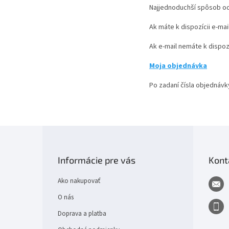
Najjednoduchší spôsob od
Ak máte k dispozícii e-mai
Ak e-mail nemáte k dispoz
Moja objednávka
Po zadaní čísla objednáv
Z
á
p
Informácie pre vás
Kont
ä
t
Ako nakupovať
i
e
O nás
Doprava a platba