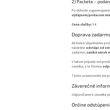
2) Packeta – podan
Po dohode vygenerujem
výdajnom/podacom mies
Cena služby:
5 €
Doprava zadarmo
Ak bola k objednávke po
následne
odstúpi od zml
zadarmo,
zaniká nárok 
V takom prípade má predá
cenníka, a to formou
odpo
Týmto ustanovením nie je
Záverečné infor
Odporúčame k zásielke pri
Online odstúpeni