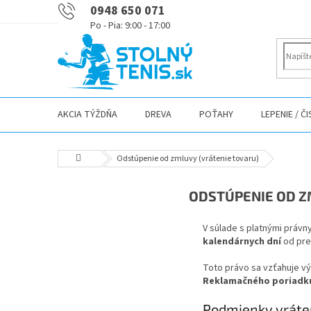
Prejsť
0948 650 071
na
obsah
AKCIA TÝŽDŇA
DREVA
POŤAHY
LEPENIE / Č
Domov
Odstúpenie od zmluvy (vrátenie tovaru)
ODSTÚPENIE OD Z
V súlade s platnými práv
kalendárnych dní
od pre
Toto právo sa vzťahuje vý
Reklamačného poriadk
Podmienky vráte