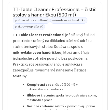
TT-Table Cleaner Professional – čistič
stolov s handričkou (500 ml)
profesionálna starostlivosť
mikrovláknová handrička
praktický rozprašovač
TT-Table Cleaner Professional
je špičkový čistiaci
prostriedok určený na dôkladnú a šetrnú údržbu
stolnotenisových stolov. Dodáva sa spolu s
mikrovláknovou handričkou
, ktorá umožňuje
jednoduché zotretie povrchu bez poškodenia.
Praktický rozprašovač uľahčuje aplikáciu a
zabezpečuje rovnomerné nanesenie čistiacej
tekutiny.
Kompletná sada:
čistič (500 ml) +
mikrovláknová handrička.
Hĺbkové čistenie:
spoľahlivo odstraňuje špinu,
mastnotu a prach.
Bez poškodenia:
šetrný k povrchovej úprave