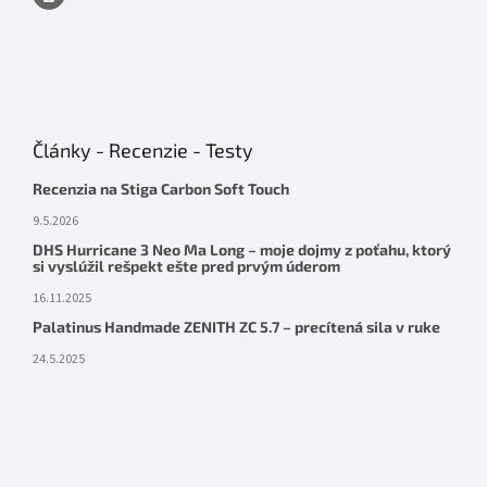
Články - Recenzie - Testy
Recenzia na Stiga Carbon Soft Touch
9.5.2026
DHS Hurricane 3 Neo Ma Long – moje dojmy z poťahu, ktorý
si vyslúžil rešpekt ešte pred prvým úderom
16.11.2025
Palatinus Handmade ZENITH ZC 5.7 – precítená sila v ruke
24.5.2025