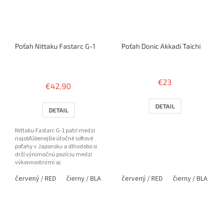
Poťah Nittaku Fastarc G-1
Poťah Donic Akkadi Taichi
Priemerné
hodnotenie
€23
€42,90
produktu
je
3,7
DETAIL
DETAIL
z
5
Nittaku Fastarc G-1 patrí medzi
hviezdičiek.
najobľúbenejšie útočné softové
poťahy v Japonsku a dlhodobo si
drží výnimočnú pozíciu medzi
výkonnostnými aj
profesionálnymi hráčmi. Ponúka
červený / RED
čierny / BLACK
červený / RED
čierny / BLACK
silnú...