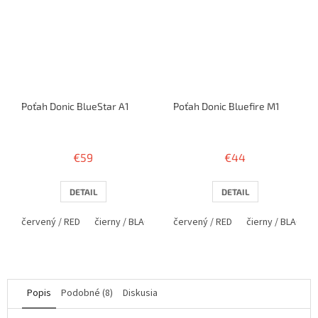
Poťah Donic BlueStar A1
Poťah Donic Bluefire M1
€59
€44
DETAIL
DETAIL
červený / RED
čierny / BLACK
červený / RED
čierny / BLACK
Popis
Podobné (8)
Diskusia