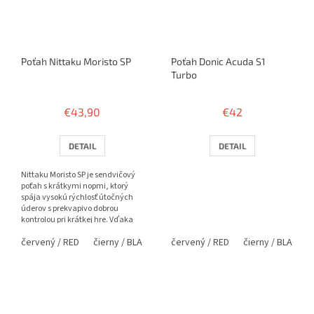
Poťah Nittaku Moristo SP
Poťah Donic Acuda S1
Turbo
€43,90
€42
DETAIL
DETAIL
Nittaku Moristo SP je sendvičový
poťah s krátkymi nopmi, ktorý
spája vysokú rýchlosť útočných
úderov s prekvapivo dobrou
kontrolou pri krátkej hre. Vďaka
napnutej vrchnej vrstve...
červený / RED
čierny / BLACK
červený / RED
čierny / BLACK