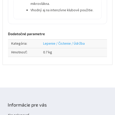
mikrovlákna.
Vhodný aj na intenzívne klubové použitie.
Dodatočné parametre
Kategória
:
Lepenie / Čistenie / Údržba
Hmotnosť
:
0.7 kg
Z
á
p
Informácie pre vás
ä
t