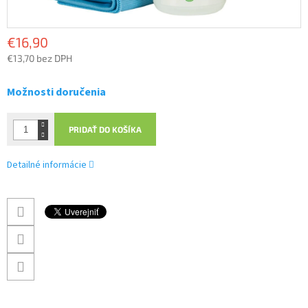
€16,90
€13,70 bez DPH
Jednotková
cena:
Možnosti doručenia
PRIDAŤ DO KOŠÍKA
Detailné informácie