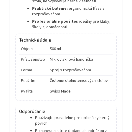
stola, neovplyvňuje herné vlastnosti.
Praktické balenie:
ergonomická fľaša s
rozprašovačom.
Profesionálne použitie:
ideálny pre kluby,
školy aj domácnosti.
Technické údaje
Objem
500 ml
Príslušenstvo
Mikrovláknová handrička
Forma
Sprej s rozprašovačom
Použitie
Čistenie stolnotenisových stolov
Kvalita
Swiss Made
Odporúčanie
Používajte pravidelne pre optimálny herný
povrch.
Po nanesení utrite dodanou handričkou z