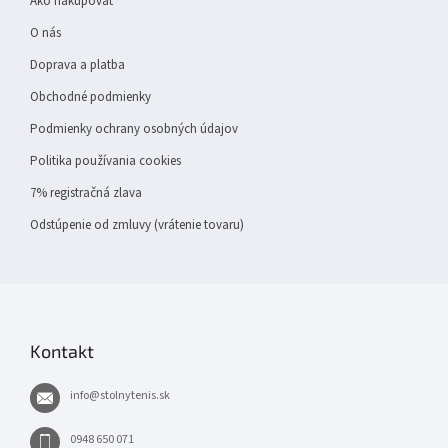
Ako nakupovať
i
e
O nás
Doprava a platba
Obchodné podmienky
Podmienky ochrany osobných údajov
Politika používania cookies
7% registračná zlava
Odstúpenie od zmluvy (vrátenie tovaru)
Kontakt
info
@
stolnytenis.sk
0948 650 071