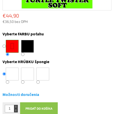
€44,90
€36,50 bez DPH
Jednotková
cena:
Vyberte FARBU poťahu
Vyberte HRÚBKU špongie
Možnosti doručenia
PRIDAŤ DO KOŠÍKA