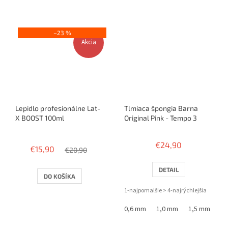
hviezdičiek.
–23 %
Akcia
Lepidlo profesionálne Lat-
Tlmiaca špongia Barna
X BOOST 100ml
Original Pink - Tempo 3
Priemerné
hodnotenie
€24,90
€15,90
produktu
€20,90
je
4,0
DETAIL
DO KOŠÍKA
z
5
1-najpomalšie > 4-najrýchlejšia
hviezdičiek.
0,6 mm
1,0 mm
1,5 mm