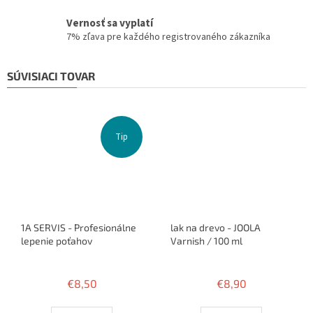
Vernosť sa vyplatí
7% zľava pre každého registrovaného zákazníka
SÚVISIACI TOVAR
Tip
1A SERVIS - Profesionálne
lak na drevo - JOOLA
lepenie poťahov
Varnish / 100 ml
Priemerné
Priemerné
hodnotenie
hodnotenie
€8,50
€8,90
produktu
produktu
je
je
3,8
2,0