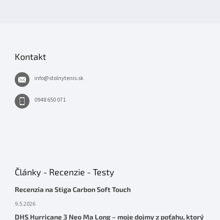
Kontakt
info
@
stolnytenis.sk
0948 650 071
Články - Recenzie - Testy
Recenzia na Stiga Carbon Soft Touch
9.5.2026
DHS Hurricane 3 Neo Ma Long – moje dojmy z poťahu, ktorý