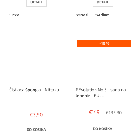
DETAIL
DETAIL
9 mm
normal
medium
–19 %
Čistiaca špongia - Nittaku
REvolution No.3 - sada na
lepenie - FULL
Priemerné
hodnotenie
€149
€185,30
€3,90
produktu
je
4,0
DO KOŠÍKA
DO KOŠÍKA
z
5