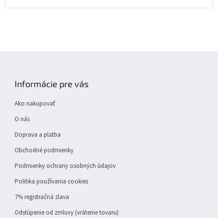
Z
á
p
Informácie pre vás
ä
t
Ako nakupovať
i
e
O nás
Doprava a platba
Obchodné podmienky
Podmienky ochrany osobných údajov
Politika používania cookies
7% registračná zlava
Odstúpenie od zmluvy (vrátenie tovaru)