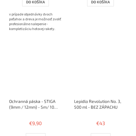
DO KOŠÍKA
DO KOŠÍKA
z
z
5
5
v prípade objednávky dvoch
hviezdičiek.
hviezdičiek.
poťahov a dreva je možnosť zvoliť
profesionálne nalepenie -
kompletizáciu hotovej rakety.
Ochranná páska - STIGA
Lepidlo Revolution No. 3,
(9mm / 12mm) - 5m/ 10
500 ml - BEZ ZÁPACHU
rakiet
€9,90
€43