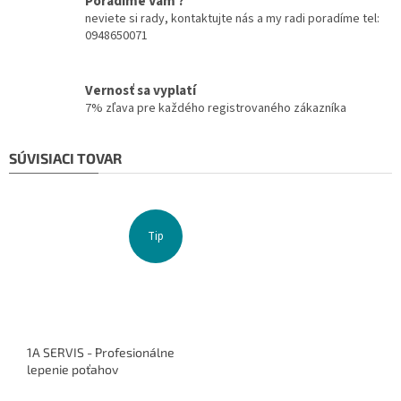
Poradíme Vám ?
neviete si rady, kontaktujte nás a my radi poradíme tel:
0948650071
Vernosť sa vyplatí
7% zľava pre každého registrovaného zákazníka
SÚVISIACI TOVAR
Tip
1A SERVIS - Profesionálne
lepenie poťahov
Priemerné