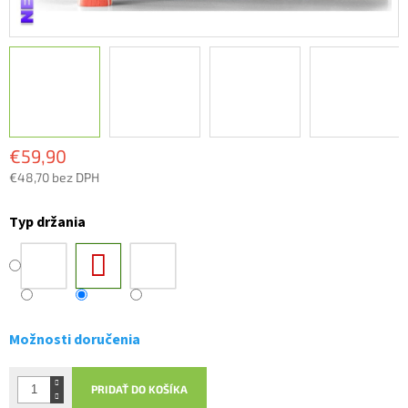
€59,90
€48,70 bez DPH
Jednotková
cena:
Typ držania
Možnosti doručenia
PRIDAŤ DO KOŠÍKA