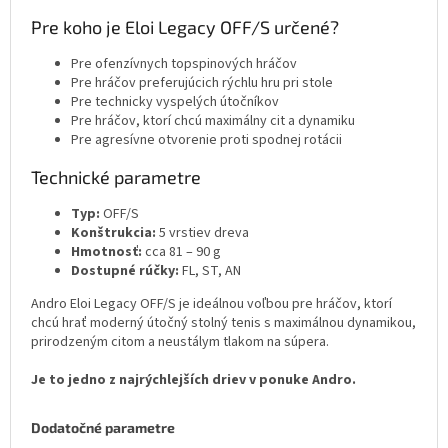
Pre koho je Eloi Legacy OFF/S určené?
Pre ofenzívnych topspinových hráčov
Pre hráčov preferujúcich rýchlu hru pri stole
Pre technicky vyspelých útočníkov
Pre hráčov, ktorí chcú maximálny cit a dynamiku
Pre agresívne otvorenie proti spodnej rotácii
Technické parametre
Typ:
OFF/S
Konštrukcia:
5 vrstiev dreva
Hmotnosť:
cca 81 – 90 g
Dostupné rúčky:
FL, ST, AN
Andro Eloi Legacy OFF/S je ideálnou voľbou pre hráčov, ktorí
chcú hrať moderný útočný stolný tenis s maximálnou dynamikou,
prirodzeným citom a neustálym tlakom na súpera.
Je to jedno z najrýchlejších driev v ponuke Andro.
Dodatočné parametre