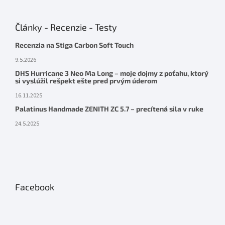
Články - Recenzie - Testy
Recenzia na Stiga Carbon Soft Touch
9.5.2026
DHS Hurricane 3 Neo Ma Long – moje dojmy z poťahu, ktorý
si vyslúžil rešpekt ešte pred prvým úderom
16.11.2025
Palatinus Handmade ZENITH ZC 5.7 – precítená sila v ruke
24.5.2025
Facebook