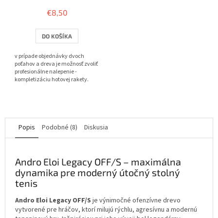
hodnotenie
€8,50
produktu
je
3,8
DO KOŠÍKA
z
5
v prípade objednávky dvoch
hviezdičiek.
poťahov a dreva je možnosť zvoliť
profesionálne nalepenie -
kompletizáciu hotovej rakety.
Popis
Podobné (8)
Diskusia
Andro Eloi Legacy OFF/S – maximálna
dynamika pre moderný útočný stolný
tenis
Andro Eloi Legacy OFF/S
je výnimočné ofenzívne drevo
vytvorené pre hráčov, ktorí milujú rýchlu, agresívnu a modernú