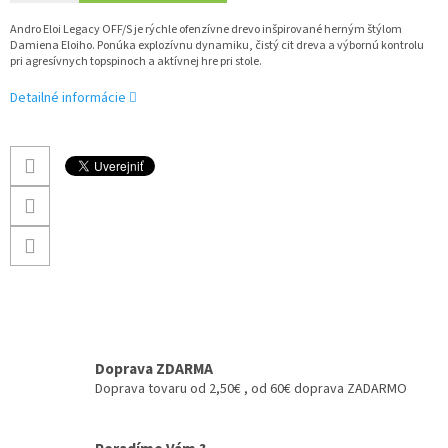
Andro Eloi Legacy OFF/S je rýchle ofenzívne drevo inšpirované herným štýlom
Damiena Eloiho. Ponúka explozívnu dynamiku, čistý cit dreva a výbornú kontrolu
pri agresívnych topspinoch a aktívnej hre pri stole.
Detailné informácie
Doprava ZDARMA
Doprava tovaru od 2,50€ , od 60€ doprava ZADARMO