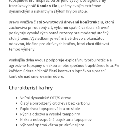
topspinovú hru. Inšpiráciou pri jeho vývoji bol legendárny
francúzsky hráč
Damien Eloi
, známy svojím extrémne
dynamickým a riskantným štýlom hry pri stole.
Drevo využíva čistú
5-vrstvovú drevenú konštrukciu
, ktorá
zachováva prirodzený cit, výbornú spätnú väzbu a zároveň
poskytuje vysoké rýchlostné rezervy pre moderný útočný
stolný tenis. Výsledkom je veľmi živé drevo s okamžitou
odozvou, ideálne pre aktívnych hráčov, ktorí chcú diktovať
tempo výmeny.
Vonkajšia dyha Ayous podporuje explozívnu tvorbu rotácie a
agresívne topspiny s nízkou a nebezpečnou trajektóriou letu. Pri
každom údere cíti hráč čistý kontakt s loptičkou a presnú
kontrolu nad smerovaním úderu.
Charakteristika hry
Veľmi dynamické OFF/S drevo
Čistý a prirodzený cit dreva bez karbonu
Explozívna topspinová hra pri stole
Rýchla odozva a vysoké tempo hry
Nízka a nebezpečná trajektória topspinov
Výborná spätná väzba pri aktívnej hre