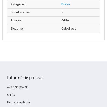
Kategória
:
Dreva
Počet vrstiev
:
5
Tempo
:
OFF+
Zloženie
:
Celodrevo
Z
á
p
Informácie pre vás
ä
t
Ako nakupovať
i
e
O nás
Doprava a platba