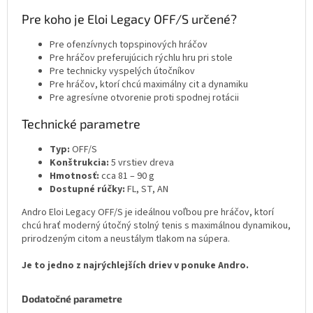
Pre koho je Eloi Legacy OFF/S určené?
Pre ofenzívnych topspinových hráčov
Pre hráčov preferujúcich rýchlu hru pri stole
Pre technicky vyspelých útočníkov
Pre hráčov, ktorí chcú maximálny cit a dynamiku
Pre agresívne otvorenie proti spodnej rotácii
Technické parametre
Typ:
OFF/S
Konštrukcia:
5 vrstiev dreva
Hmotnosť:
cca 81 – 90 g
Dostupné rúčky:
FL, ST, AN
Andro Eloi Legacy OFF/S je ideálnou voľbou pre hráčov, ktorí
chcú hrať moderný útočný stolný tenis s maximálnou dynamikou,
prirodzeným citom a neustálym tlakom na súpera.
Je to jedno z najrýchlejších driev v ponuke Andro.
Dodatočné parametre