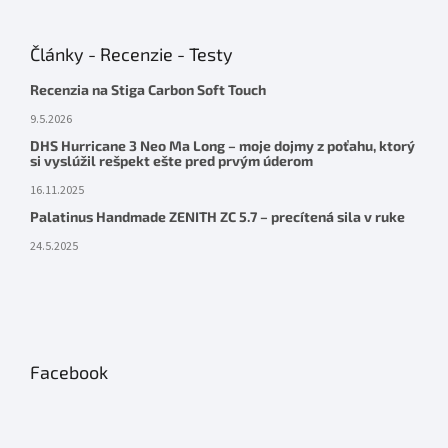
Články - Recenzie - Testy
Recenzia na Stiga Carbon Soft Touch
9.5.2026
DHS Hurricane 3 Neo Ma Long – moje dojmy z poťahu, ktorý
si vyslúžil rešpekt ešte pred prvým úderom
16.11.2025
Palatinus Handmade ZENITH ZC 5.7 – precítená sila v ruke
24.5.2025
Facebook