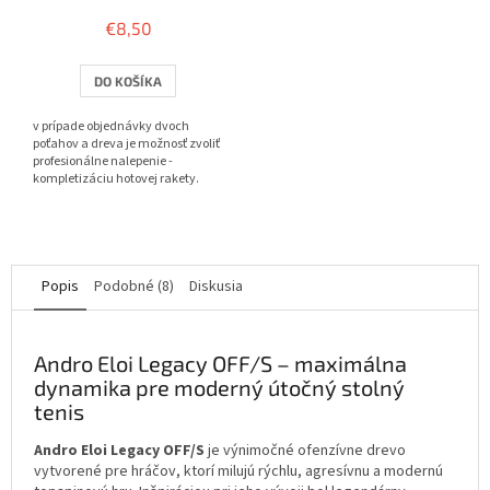
hodnotenie
€8,50
produktu
je
3,8
DO KOŠÍKA
z
5
v prípade objednávky dvoch
hviezdičiek.
poťahov a dreva je možnosť zvoliť
profesionálne nalepenie -
kompletizáciu hotovej rakety.
Popis
Podobné (8)
Diskusia
Andro Eloi Legacy OFF/S – maximálna
dynamika pre moderný útočný stolný
tenis
Andro Eloi Legacy OFF/S
je výnimočné ofenzívne drevo
vytvorené pre hráčov, ktorí milujú rýchlu, agresívnu a modernú