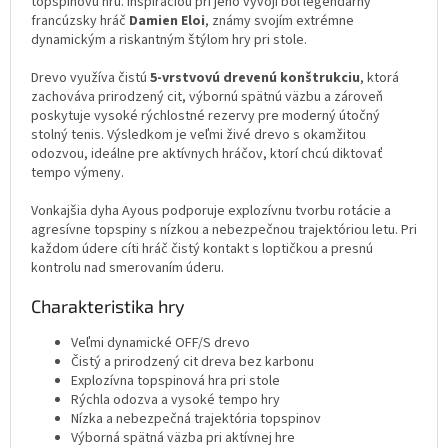
topspinovú hru. Inšpiráciou pri jeho vývoji bol legendárny
francúzsky hráč
Damien Eloi
, známy svojím extrémne
dynamickým a riskantným štýlom hry pri stole.
Drevo využíva čistú
5-vrstvovú drevenú konštrukciu
, ktorá
zachováva prirodzený cit, výbornú spätnú väzbu a zároveň
poskytuje vysoké rýchlostné rezervy pre moderný útočný
stolný tenis. Výsledkom je veľmi živé drevo s okamžitou
odozvou, ideálne pre aktívnych hráčov, ktorí chcú diktovať
tempo výmeny.
Vonkajšia dyha Ayous podporuje explozívnu tvorbu rotácie a
agresívne topspiny s nízkou a nebezpečnou trajektóriou letu. Pri
každom údere cíti hráč čistý kontakt s loptičkou a presnú
kontrolu nad smerovaním úderu.
Charakteristika hry
Veľmi dynamické OFF/S drevo
Čistý a prirodzený cit dreva bez karbonu
Explozívna topspinová hra pri stole
Rýchla odozva a vysoké tempo hry
Nízka a nebezpečná trajektória topspinov
Výborná spätná väzba pri aktívnej hre