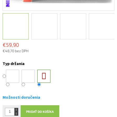
€59,90
€48,70 bez DPH
Jednotková
cena:
Typ držania
Možnosti doručenia
PRIDAŤ DO KOŠÍKA