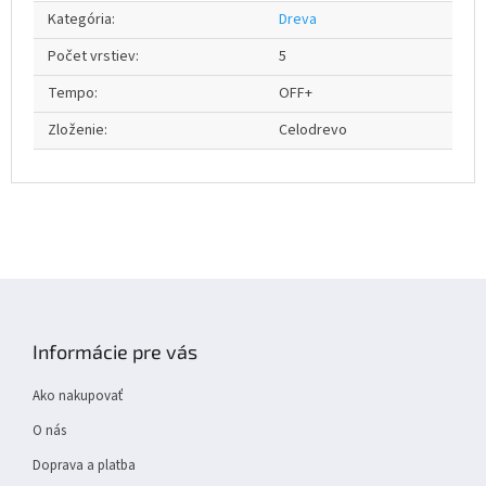
Kategória
:
Dreva
Počet vrstiev
:
5
Tempo
:
OFF+
Zloženie
:
Celodrevo
Z
á
p
Informácie pre vás
ä
t
Ako nakupovať
i
e
O nás
Doprava a platba