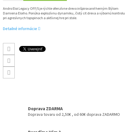
Andro Eloi Legacy OFF/S je rýchle ofenzívne drevo inšpirované herným štýlom
Damiena Eloiho. Ponúka explozívnu dynamiku, čistý cit dreva a výbornú kontrolu
pri agresívnych topspinoch a aktívnej hre pri stole.
Detailné informácie
Doprava ZDARMA
Doprava tovaru od 2,50€ , od 60€ doprava ZADARMO