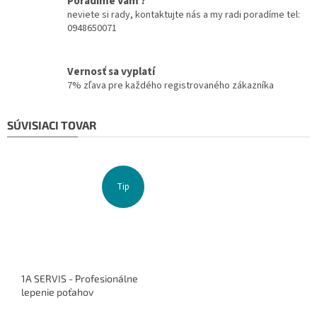
Poradíme Vám ?
neviete si rady, kontaktujte nás a my radi poradíme tel:
0948650071
Vernosť sa vyplatí
7% zľava pre každého registrovaného zákazníka
SÚVISIACI TOVAR
Tip
1A SERVIS - Profesionálne
lepenie poťahov
Priemerné