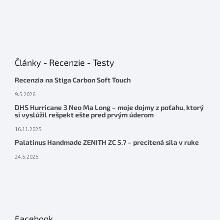
Články - Recenzie - Testy
Recenzia na Stiga Carbon Soft Touch
9.5.2026
DHS Hurricane 3 Neo Ma Long – moje dojmy z poťahu, ktorý
si vyslúžil rešpekt ešte pred prvým úderom
16.11.2025
Palatinus Handmade ZENITH ZC 5.7 – precítená sila v ruke
24.5.2025
Facebook