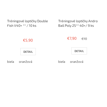
Tréningové loptičky Double
Tréningové loptičky Andro
Fish V40+ ** / 10 ks
Ball Poly 2S** 40+/ 9 ks
Priemerné
hodnotenie
€7,90
€10
€5,90
produktu
je
3,8
DETAIL
DETAIL
z
5
biela
oranžová
biela
oranžová
hviezdičiek.