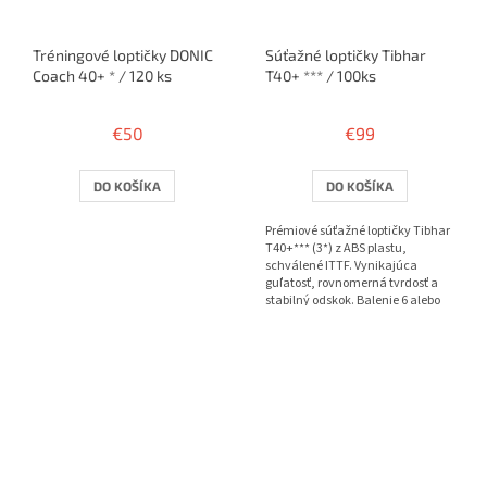
Tréningové loptičky DONIC
Súťažné loptičky Tibhar
Coach 40+ * / 120 ks
T40+ *** / 100ks
€50
€99
DO KOŠÍKA
DO KOŠÍKA
Prémiové súťažné loptičky Tibhar
T40+*** (3*) z ABS plastu,
schválené ITTF. Vynikajúca
guľatosť, rovnomerná tvrdosť a
stabilný odskok. Balenie 6 alebo
100 ks.