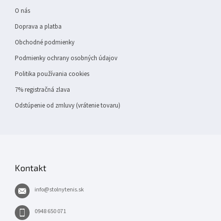
i
e
O nás
Doprava a platba
Obchodné podmienky
Podmienky ochrany osobných údajov
Politika používania cookies
7% registračná zlava
Odstúpenie od zmluvy (vrátenie tovaru)
Kontakt
info
@
stolnytenis.sk
0948 650 071