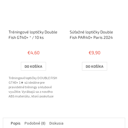
Tréningové loptičky Double
Súťažné loptičky Double
Fish GT40+ * / 10 ks
Fish PAR40+ Paris 2024
€4,60
€9,90
DO KOŠÍKA
DO KOŠÍKA
Tréningové loptičky DOUBLE FISH
GT40+ 1★ sú ideálne pre
pravidelné tréningy a klubové
využitie. Vyrábajú sa z nového
ABS materiálu, ktorý poskytuje
lepšiu odolnosť, konzistentnú...
Popis
Podobné (8)
Diskusia