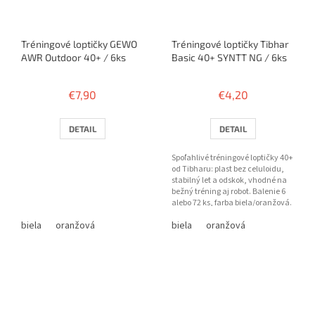
Tréningové loptičky GEWO
Tréningové loptičky Tibhar
AWR Outdoor 40+ / 6ks
Basic 40+ SYNTT NG / 6ks
€7,90
€4,20
DETAIL
DETAIL
Spoľahlivé tréningové loptičky 40+
od Tibharu: plast bez celuloidu,
stabilný let a odskok, vhodné na
bežný tréning aj robot. Balenie 6
alebo 72 ks, farba biela/oranžová.
biela
oranžová
biela
oranžová