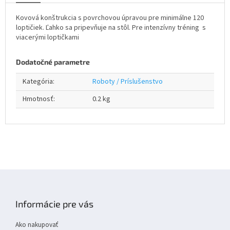
Kovová konštrukcia s povrchovou úpravou pre minimálne 120
loptičiek. Ľahko sa pripevňuje na stôl. Pre intenzívny tréning s
viacerými loptičkami
Dodatočné parametre
Kategória
:
Roboty / Príslušenstvo
Hmotnosť
:
0.2 kg
Z
á
p
Informácie pre vás
ä
t
Ako nakupovať