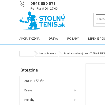
Prejsť
0948 650 071
na
obsah
AKCIA TÝŽDŇA
DREVA
POŤAHY
LEPENIE / Č
Domov
Hotové rakety
Raketa na stolný tenis TIBHAR FUN 
B
Preskočiť
Kategórie
o
kategórie
č
n
AKCIA TÝŽDŇA
ý
Dreva
p
a
Poťahy
n