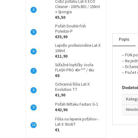
Čistič poťahu Lat-X ECO
Cleaner - 100% BIO / 150ml
+ špongia
€5,50
Poťah Double Fish
Polestar-P
€35,90
Popis
Lepidlo profesionálne Lat-X
100ml
– FUN po
€11,90
– Na jed
Súťažné loptičky Joola
– Držani
FLASH PRO 40+*** / 6ks
– Počet v
€8
Ochranná fólia Lat-X
Dodato
Evolution TT
€1,90
Kateg
Poťah Nittaku Fastarc G-1
Hmotn
€42,90
Fólia na lepenie poťahov -
Lat-X StickIT
€1