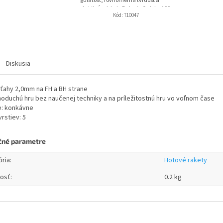
guľatosť, rovnomerná tvrdosť a
stabilný odskok. Balenie 6 alebo 100
Kód:
T10047
ks.
Diskusia
ťahy 2,0mm na FH a BH strane
noduchú hru bez naučenej techniky a na príležitostnú hru vo voľnom čase
e: konkávne
rstiev: 5
čné parametre
ória
:
Hotové rakety
osť
:
0.2 kg