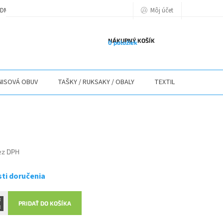
Môj účet
DMIENKY
PODMIENKY OCHRANY OSOBNÝCH ÚDAJOV
POLITIKA POU
NÁKUPNÝ KOŠÍK
0 položiek
ISOVÁ OBUV
TAŠKY / RUKSAKY / OBALY
TEXTIL
STOLY / 
ez DPH
ová
ti doručenia
PRIDAŤ DO KOŠÍKA