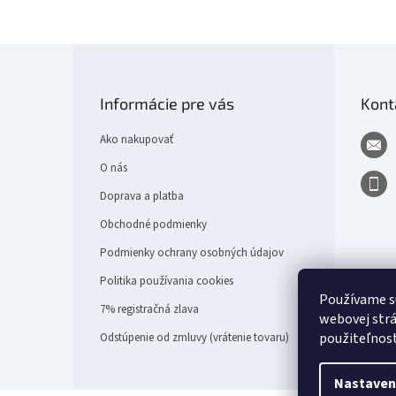
Z
á
p
Informácie pre vás
Kont
ä
t
Ako nakupovať
i
e
O nás
Doprava a platba
Obchodné podmienky
Podmienky ochrany osobných údajov
Politika používania cookies
Používame s
7% registračná zlava
webovej strá
použiteľnos
Odstúpenie od zmluvy (vrátenie tovaru)
Nastaven