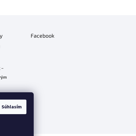
ty
Facebook
t
 –
rvým
C 5.7
Súhlasím