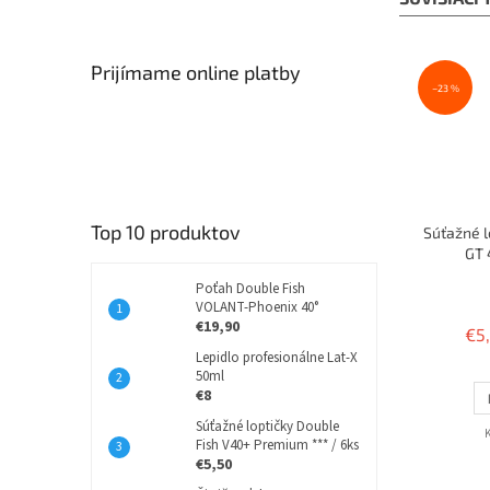
Prijímame online platby
–23 %
Top 10 produktov
Súťažné l
GT 
Poťah Double Fish
VOLANT-Phoenix 40°
€19,90
€5
Lepidlo profesionálne Lat-X
50ml
€8
Súťažné loptičky Double
Fish V40+ Premium *** / 6ks
€5,50