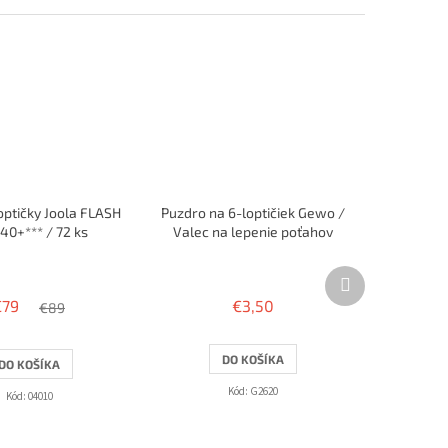
optičky Joola FLASH
Puzdro na 6-loptičiek Gewo /
40+*** / 72 ks
Valec na lepenie poťahov
Priemerné
Ďalší
hodnotenie
produkt
produktu
€79
€3,50
€89
je
3,4
z
DO KOŠÍKA
DO KOŠÍKA
5
hviezdičiek.
Kód:
G2620
Kód:
04010