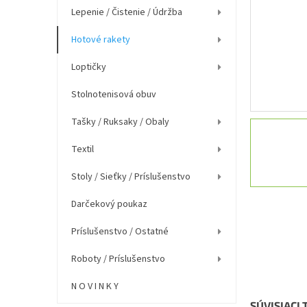
e
Lepenie / Čistenie / Údržba
l
Hotové rakety
Loptičky
Stolnotenisová obuv
Tašky / Ruksaky / Obaly
Textil
Stoly / Sieťky / Príslušenstvo
Darčekový poukaz
Príslušenstvo / Ostatné
Roboty / Príslušenstvo
N O V I N K Y
SÚVISIACI