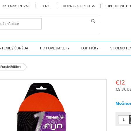
AKO NAKUPOVAŤ
O NÁS
DOPRAVA A PLATBA
OBCHODNÉ PO
HĽADAŤ
ISTENIE / ÚDRŽBA
HOTOVÉ RAKETY
LOPTIČKY
STOLNOTEN
Purple Edition
€12
€9,80 b
Jednotk
cena:
Možnos