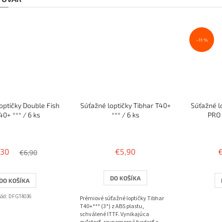
–11 %
optičky Double Fish
Súťažné loptičky Tibhar T40+
Súťažné l
40+ *** / 6 ks
*** / 6 ks
PRO 
,30
€5,90
€6,90
DO KOŠÍKA
DO KOŠÍKA
Kód:
DFGT4036
Prémiové súťažné loptičky Tibhar
T40+*** (3*) z ABS plastu,
schválené ITTF. Vynikajúca