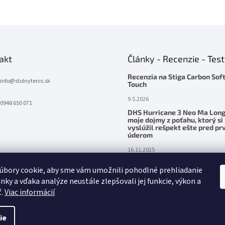
akt
Články - Recenzie - Tes
Recenzia na Stiga Carbon Sof
info
@
stolnytenis.sk
Touch
9.5.2026
0948 650 071
DHS Hurricane 3 Neo Ma Long
moje dojmy z poťahu, ktorý si
vyslúžil rešpekt ešte pred p
úderom
16.11.2025
Palatinus Handmade ZENITH Z
úbory cookie, aby sme vám umožnili pohodlné prehliadanie
– precítená sila v ruke
nky a vďaka analýze neustále zlepšovali jej funkcie, výkon a
24.5.2025
ť.
Viac informácií
ie