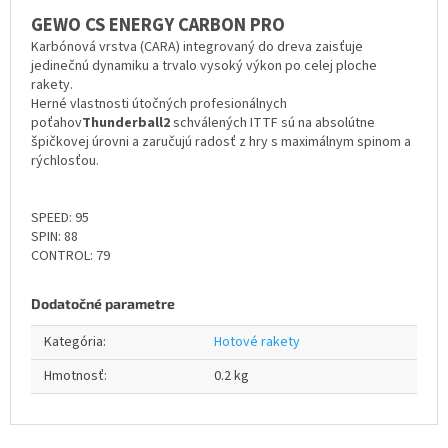
GEWO CS ENERGY CARBON PRO
Karbónová vrstva (CARA) integrovaný do dreva zaisťuje
jedinečnú dynamiku a trvalo vysoký výkon po celej ploche
rakety.
Herné vlastnosti útočných profesionálnych
poťahov
Thunderball2
schválených ITTF sú na absolútne
špičkovej úrovni a zaručujú radosť z hry s maximálnym spinom a
rýchlosťou.
SPEED: 95
SPIN: 88
CONTROL: 79
Dodatočné parametre
Kategória
:
Hotové rakety
Hmotnosť
:
0.2 kg