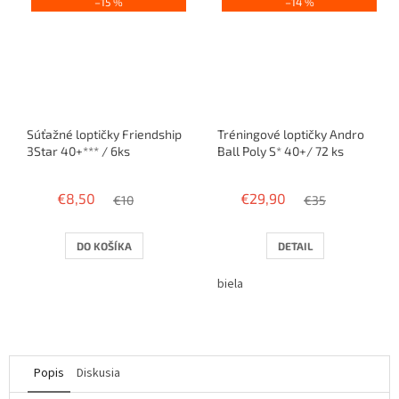
–15 %
–14 %
Súťažné loptičky Friendship
Tréningové loptičky Andro
3Star 40+*** / 6ks
Ball Poly S* 40+/ 72 ks
€8,50
€29,90
€10
€35
DO KOŠÍKA
DETAIL
biela
Popis
Diskusia