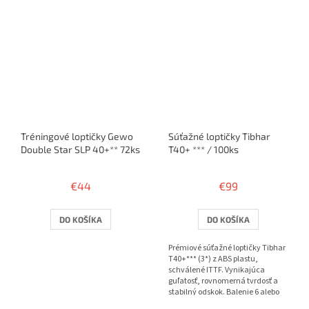
Tréningové loptičky Gewo
Súťažné loptičky Tibhar
Double Star SLP 40+** 72ks
T40+ *** / 100ks
€44
€99
DO KOŠÍKA
DO KOŠÍKA
Prémiové súťažné loptičky Tibhar
T40+*** (3*) z ABS plastu,
schválené ITTF. Vynikajúca
guľatosť, rovnomerná tvrdosť a
stabilný odskok. Balenie 6 alebo
100 ks.