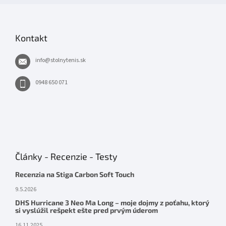
Kontakt
info
@
stolnytenis.sk
0948 650 071
Články - Recenzie - Testy
Recenzia na Stiga Carbon Soft Touch
9.5.2026
DHS Hurricane 3 Neo Ma Long – moje dojmy z poťahu, ktorý
si vyslúžil rešpekt ešte pred prvým úderom
16.11.2025