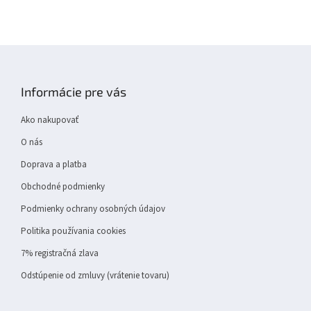
Z
á
p
Informácie pre vás
ä
t
Ako nakupovať
i
e
O nás
Doprava a platba
Obchodné podmienky
Podmienky ochrany osobných údajov
Politika používania cookies
7% registračná zlava
Odstúpenie od zmluvy (vrátenie tovaru)