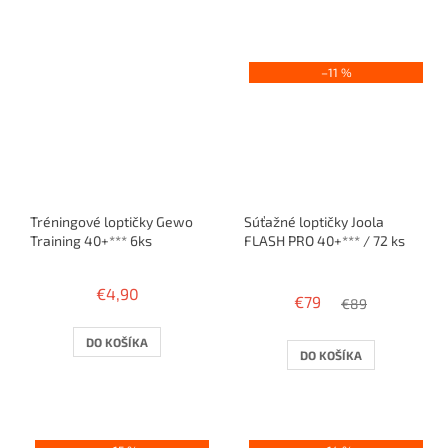
Balenie 10 alebo 100 ks.
–11 %
Tréningové loptičky Gewo
Súťažné loptičky Joola
Training 40+*** 6ks
FLASH PRO 40+*** / 72 ks
Priemerné
hodnotenie
€4,90
€79
produktu
€89
je
3,4
DO KOŠÍKA
DO KOŠÍKA
z
5
hviezdičiek.