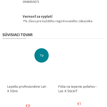
0948650071
Vernosť sa vyplatí
7% zľava pre každého registrovaného zákazníka
SÚVISIACI TOVAR
Tip
Lepidlo profesionálne Lat-
Fólia na lepenie poťahov -
X 50ml
Lat-X StickIT
Priemerné
hodnotenie
€1
€8
produktu