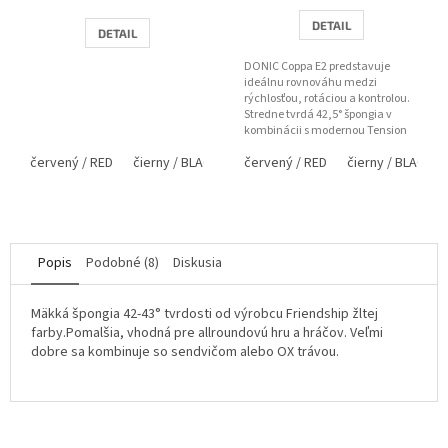
je
1,3
DETAIL
DETAIL
z
5
DONIC Coppa E2 predstavuje
hviezdičiek.
ideálnu rovnováhu medzi
rýchlosťou, rotáciou a kontrolou.
Stredne tvrdá 42,5° špongia v
kombinácii s modernou Tension
technológiou ponúka
červený / RED
čierny / BLACK
červený / RED
čierny / BLACK
dynamickú...
Popis
Podobné (8)
Diskusia
Mäkká špongia 42-43° tvrdosti od výrobcu Friendship žltej
farby.Pomalšia, vhodná pre allroundovú hru a hráčov. Veľmi
dobre sa kombinuje so sendvičom alebo OX trávou.