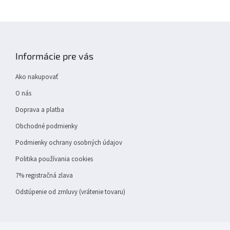
Z
á
p
Informácie pre vás
ä
t
Ako nakupovať
i
e
O nás
Doprava a platba
Obchodné podmienky
Podmienky ochrany osobných údajov
Politika používania cookies
7% registračná zlava
Odstúpenie od zmluvy (vrátenie tovaru)