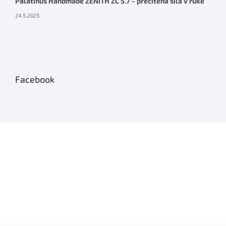
Palatinus Handmade ZENITH ZC 5.7 – precítená sila v ruke
24.5.2025
Facebook