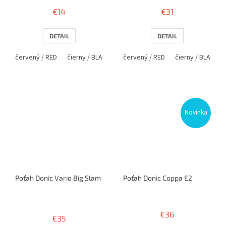
€14
€31
DETAIL
DETAIL
červený / RED
čierny / BLACK
červený / RED
čierny / BLACK
Novinka
Poťah Donic Vario Big Slam
Poťah Donic Coppa E2
Priemerné
hodnotenie
€36
€35
produktu