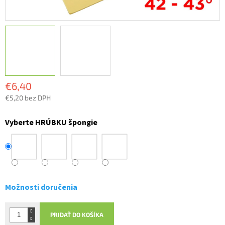
€6,40
€5,20 bez DPH
Jednotková
cena:
Vyberte HRÚBKU špongie
Možnosti doručenia
PRIDAŤ DO KOŠÍKA