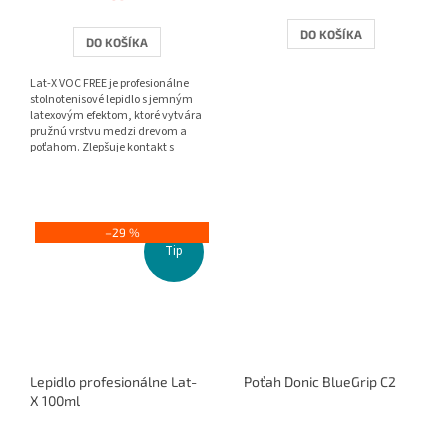
je
4,0
DO KOŠÍKA
DO KOŠÍKA
z
5
Lat-X VOC FREE je profesionálne
hviezdičiek.
stolnotenisové lepidlo s jemným
latexovým efektom, ktoré vytvára
pružnú vrstvu medzi drevom a
poťahom. Zlepšuje kontakt s
loptičkou, pridáva...
–29 %
Tip
Lepidlo profesionálne Lat-
Poťah Donic BlueGrip C2
X 100ml