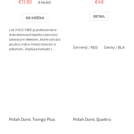
€11,90
€49
€16,80
DETAIL
DO KOŠÍKA
Lat-X VOC FREE je profesionálne
stolnotenisové lepidlo s jemným
latexovým efektom, ktoré vytvára
pružnú vrstvu medzi drevom a
červený / RED
čierny / BLACK
poťahom. Zlepšuje kontakt s
loptičkou, pridáva...
Poťah Donic Twingo Plus
Poťah Donic Quattro