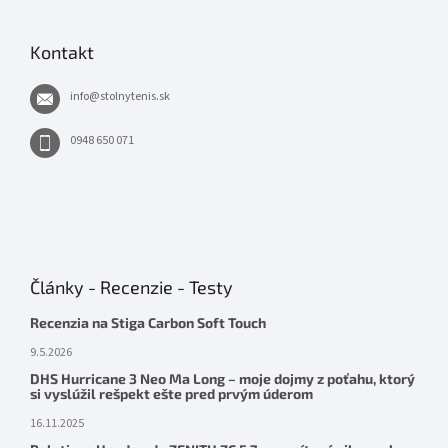
Kontakt
info
@
stolnytenis.sk
0948 650 071
Články - Recenzie - Testy
Recenzia na Stiga Carbon Soft Touch
9.5.2026
DHS Hurricane 3 Neo Ma Long – moje dojmy z poťahu, ktorý
si vyslúžil rešpekt ešte pred prvým úderom
16.11.2025