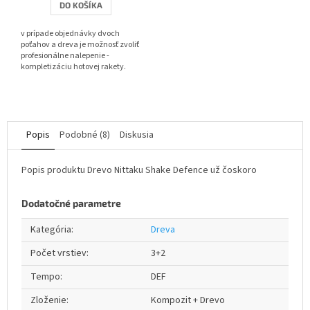
DO KOŠÍKA
z
5
v prípade objednávky dvoch
hviezdičiek.
poťahov a dreva je možnosť zvoliť
profesionálne nalepenie -
kompletizáciu hotovej rakety.
Popis
Podobné (8)
Diskusia
Popis produktu Drevo Nittaku Shake Defence už čoskoro
Dodatočné parametre
Kategória
:
Dreva
Počet vrstiev
:
3+2
Tempo
:
DEF
Zloženie
:
Kompozit + Drevo