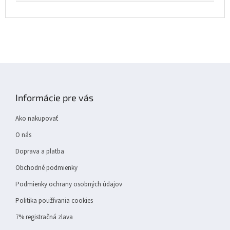
Z
á
p
Informácie pre vás
ä
t
Ako nakupovať
i
e
O nás
Doprava a platba
Obchodné podmienky
Podmienky ochrany osobných údajov
Politika používania cookies
7% registračná zlava