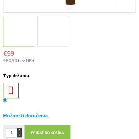
€99
€80,50 bez DPH
Jednotková
cena:
Typ držania
Možnosti doručenia
PRIDAŤ DO KOŠÍKA