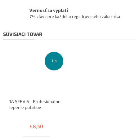
Vernosť sa vyplatí
7% zľava pre každého registrovaného zákazníka
SÚVISIACI TOVAR
Tip
1A SERVIS - Profesionálne
lepenie poťahov
Priemerné
hodnotenie
€8,50
produktu
je
3,8