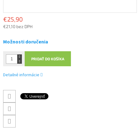
€25,90
€21,10 bez DPH
Jednotková
cena:
Možnosti doručenia
PRIDAŤ DO KOŠÍKA
Detailné informácie