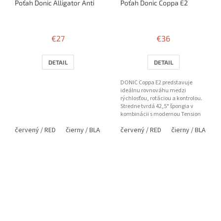
Poťah Donic Alligator Anti
Poťah Donic Coppa E2
€27
€36
DETAIL
DETAIL
DONIC Coppa E2 predstavuje
ideálnu rovnováhu medzi
rýchlosťou, rotáciou a kontrolou.
Stredne tvrdá 42,5° špongia v
kombinácii s modernou Tension
technológiou ponúka
červený / RED
čierny / BLACK
červený / RED
čierny / BLACK
dynamickú...