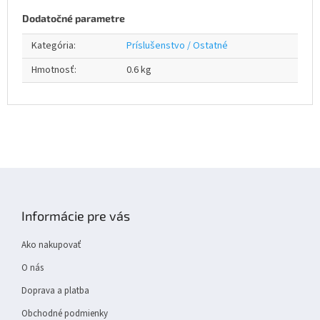
Dodatočné parametre
Kategória
:
Príslušenstvo / Ostatné
Hmotnosť
:
0.6 kg
Z
á
p
Informácie pre vás
ä
t
Ako nakupovať
i
e
O nás
Doprava a platba
Obchodné podmienky