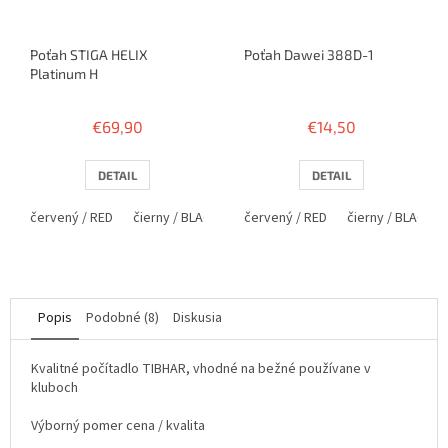
Poťah STIGA HELIX
Poťah Dawei 388D-1
Platinum H
€69,90
€14,50
DETAIL
DETAIL
červený / RED
čierny / BLACK
červený / RED
čierny / BLACK
Popis
Podobné (8)
Diskusia
Kvalitné počítadlo TIBHAR, vhodné na bežné používane v
kluboch
Výborný pomer cena / kvalita