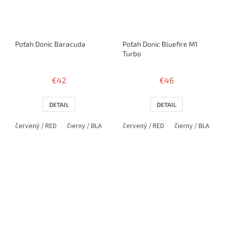
Poťah Donic Baracuda
Poťah Donic Bluefire M1
Turbo
€42
€46
DETAIL
DETAIL
červený / RED
čierny / BLACK
modrý / BLUE
červený / RED
čierny / BLACK