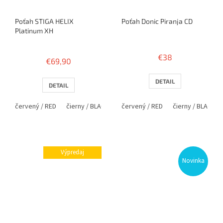
Poťah STIGA HELIX
Poťah Donic Piranja CD
Platinum XH
Priemerné
hodnotenie
€38
€69,90
produktu
je
5,0
DETAIL
DETAIL
z
5
červený / RED
čierny / BLACK
červený / RED
čierny / BLACK
hviezdičiek.
Výpredaj
Novinka