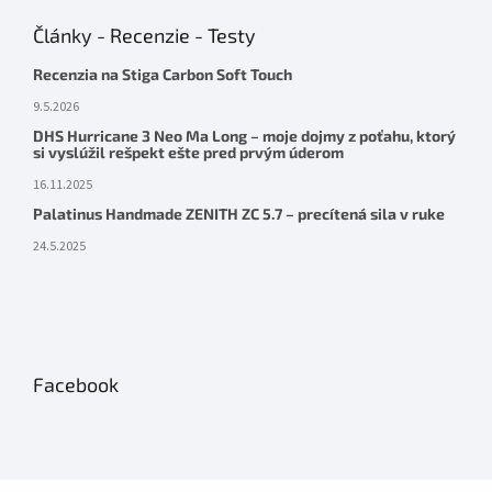
Články - Recenzie - Testy
Recenzia na Stiga Carbon Soft Touch
9.5.2026
DHS Hurricane 3 Neo Ma Long – moje dojmy z poťahu, ktorý
si vyslúžil rešpekt ešte pred prvým úderom
16.11.2025
Palatinus Handmade ZENITH ZC 5.7 – precítená sila v ruke
24.5.2025
Facebook