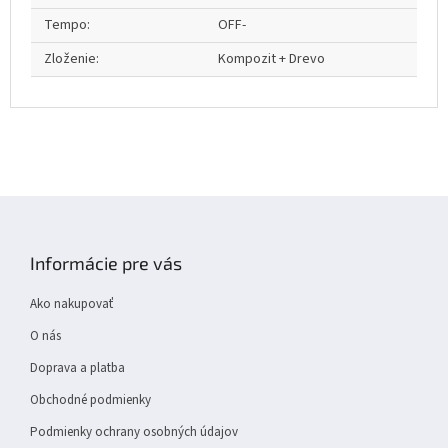
Tempo
:
OFF-
Zloženie
:
Kompozit + Drevo
Z
á
p
Informácie pre vás
ä
t
Ako nakupovať
i
e
O nás
Doprava a platba
Obchodné podmienky
Podmienky ochrany osobných údajov