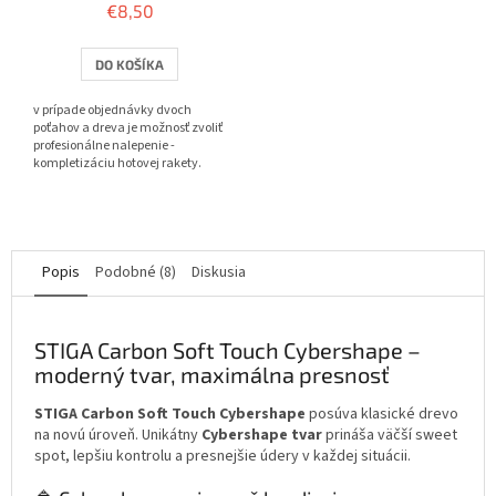
€8,50
produktu
je
3,8
DO KOŠÍKA
z
5
v prípade objednávky dvoch
hviezdičiek.
poťahov a dreva je možnosť zvoliť
profesionálne nalepenie -
kompletizáciu hotovej rakety.
Popis
Podobné (8)
Diskusia
STIGA Carbon Soft Touch Cybershape –
moderný tvar, maximálna presnosť
STIGA Carbon Soft Touch Cybershape
posúva klasické drevo
na novú úroveň. Unikátny
Cybershape tvar
prináša väčší sweet
spot, lepšiu kontrolu a presnejšie údery v každej situácii.