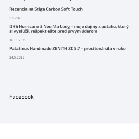
Recenzia na Stiga Carbon Soft Touch
9.5.2026
DHS Hurricane 3 Neo Ma Long – moje dojmy z poťahu, ktorý
si vyslúžil rešpekt ešte pred prvým úderom
16.11.2025
Palatinus Handmade ZENITH ZC 5.7 – precítená sila v ruke
24.5.2025
Facebook