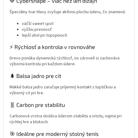
🔷 Cybershape – viac než len dizajn
Špeciálny tvar hlavy zvyšuje aktívnu plochu úderu, čo znamená:
väčší sweet spot
vyššiu presnosť
lepší uhol pri topspinoch
⚡ Rýchlosť a kontrola v rovnováhe
Drevo ponúka dynamickú rýchlosť, no zároveň si zachováva
výbornú kontrolu pri každom údere.
🌲 Balsa jadro pre cit
Mäkké balsa jadro zaručuje príjemný kontakt s loptičkou a
výborný cit pri hre.
🧬 Carbon pre stabilitu
Carbonová vrstva dodáva úderom stabilitu a istotu, najmä pri
rýchlej hre a blokoch.
🎯 Ideálne pre moderný stolný tenis