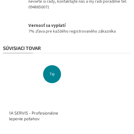
neviete si rady, kontaktujte nás a my radi poradíme tel:
0948650071
Vernosť sa vyplatí
7% zľava pre každého registrovaného zákazníka
SÚVISIACI TOVAR
Tip
1A SERVIS - Profesionálne
lepenie poťahov
Priemerné
hodnotenie