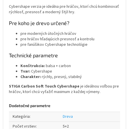
Cybershape verzia je ideálna pre hráčov, ktorí chcú kombinovať
rýchlosť, presnosť a moderný štýl hry.
Pre koho je drevo určené?
pre moderných útočných hráčov
pre hráčov hľadajúcich presnosť a kontrolu
pre fanúšikov Cybershape technológie
Technické parametre
Konštrukcia:
balsa + carbon
Tvar:
Cybershape
Charakter:
rýchly, presný, stabilný
STIGA Carbon Soft Touch Cybershape
je ideálnou voľbou pre
hráčov, ktorí chcú vyťažiť maximum z každej výmeny.
Dodatočné parametre
Kategória
:
Dreva
Počet vrstiev
:
5+2