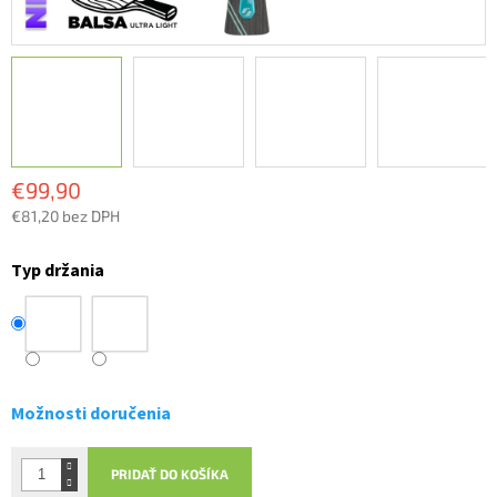
€99,90
€81,20 bez DPH
Jednotková
cena:
Typ držania
Možnosti doručenia
PRIDAŤ DO KOŠÍKA