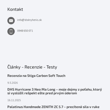
Kontakt
info
@
stolnytenis.sk
0948 650 071
Články - Recenzie - Testy
Recenzia na Stiga Carbon Soft Touch
9.5.2026
DHS Hurricane 3 Neo Ma Long – moje dojmy z poťahu, ktorý
si vyslúžil rešpekt ešte pred prvým úderom
16.11.2025
Palatinus Handmade ZENITH ZC 5.7 – precítená sila v ruke