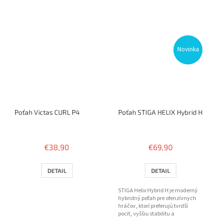
Novinka
Poťah Victas CURL P4
Poťah STIGA HELIX Hybrid H
€38,90
€69,90
DETAIL
DETAIL
STIGA Helix Hybrid H je moderný
hybridný poťah pre ofenzívnych
hráčov, ktorí preferujú tvrdší
pocit, vyššiu stabilitu a