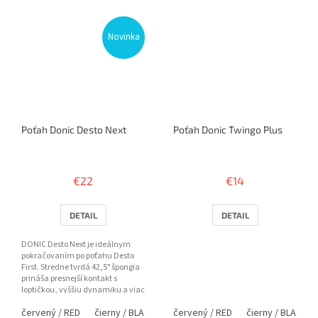
Novinka
Poťah Donic Desto Next
Poťah Donic Twingo Plus
€22
€14
DETAIL
DETAIL
DONIC Desto Next je ideálnym
pokračovaním po poťahu Desto
First. Stredne tvrdá 42,5° špongia
prináša presnejší kontakt s
loptičkou, vyššiu dynamiku a viac
rotácie pri zachovaní...
červený / RED
čierny / BLACK
červený / RED
čierny / BLACK