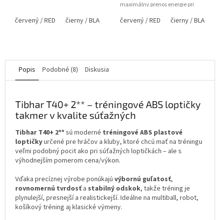
maximálny prenos energie pri
každom údere. Kombinácia...
červený / RED
čierny / BLACK
červený / RED
čierny / BLACK
Popis
Podobné (8)
Diskusia
Tibhar T40+ 2** – tréningové ABS loptičky
takmer v kvalite súťažných
Tibhar T40+ 2**
sú moderné
tréningové ABS plastové
loptičky
určené pre hráčov a kluby, ktoré chcú mať na tréningu
veľmi podobný pocit ako pri súťažných loptičkách – ale s
výhodnejším pomerom cena/výkon.
Vďaka precíznej výrobe ponúkajú
výbornú guľatosť
,
rovnomernú tvrdosť
a
stabilný odskok
, takže tréning je
plynulejší, presnejší a realistickejší. Ideálne na multiball, robot,
košíkový tréning aj klasické výmeny.