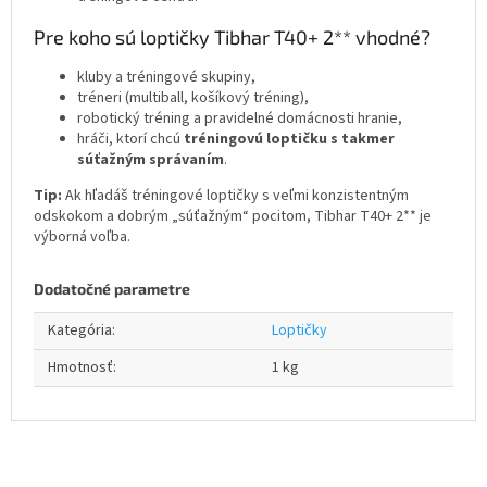
Pre koho sú loptičky Tibhar T40+ 2** vhodné?
kluby a tréningové skupiny,
tréneri (multiball, košíkový tréning),
robotický tréning a pravidelné domácnosti hranie,
hráči, ktorí chcú
tréningovú loptičku s takmer
súťažným správaním
.
Tip:
Ak hľadáš tréningové loptičky s veľmi konzistentným
odskokom a dobrým „súťažným“ pocitom, Tibhar T40+ 2** je
výborná voľba.
Dodatočné parametre
Kategória
:
Loptičky
Hmotnosť
:
1 kg