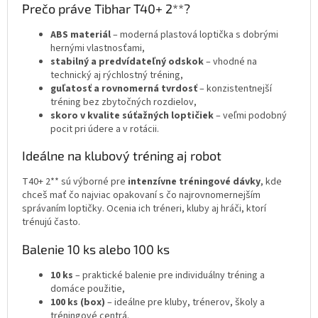
Prečo práve Tibhar T40+ 2**?
ABS materiál
– moderná plastová loptička s dobrými
hernými vlastnosťami,
stabilný a predvídateľný odskok
– vhodné na
technický aj rýchlostný tréning,
guľatosť a rovnomerná tvrdosť
– konzistentnejší
tréning bez zbytočných rozdielov,
skoro v kvalite súťažných loptičiek
– veľmi podobný
pocit pri údere a v rotácii.
Ideálne na klubový tréning aj robot
T40+ 2** sú výborné pre
intenzívne tréningové dávky
, kde
chceš mať čo najviac opakovaní s čo najrovnomernejším
správaním loptičky. Ocenia ich tréneri, kluby aj hráči, ktorí
trénujú často.
Balenie 10 ks alebo 100 ks
10 ks
– praktické balenie pre individuálny tréning a
domáce použitie,
100 ks (box)
– ideálne pre kluby, trénerov, školy a
tréningové centrá.