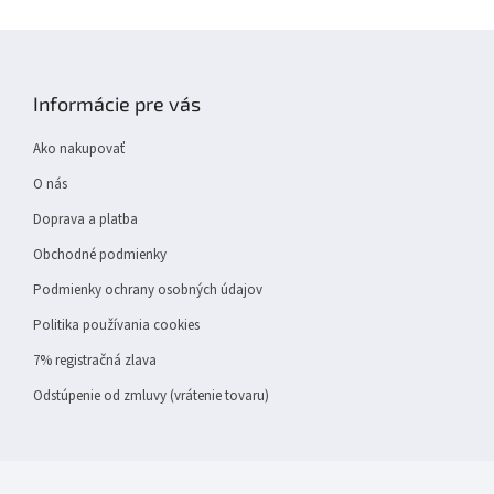
Z
á
p
Informácie pre vás
ä
t
Ako nakupovať
i
e
O nás
Doprava a platba
Obchodné podmienky
Podmienky ochrany osobných údajov
Politika používania cookies
7% registračná zlava
Odstúpenie od zmluvy (vrátenie tovaru)