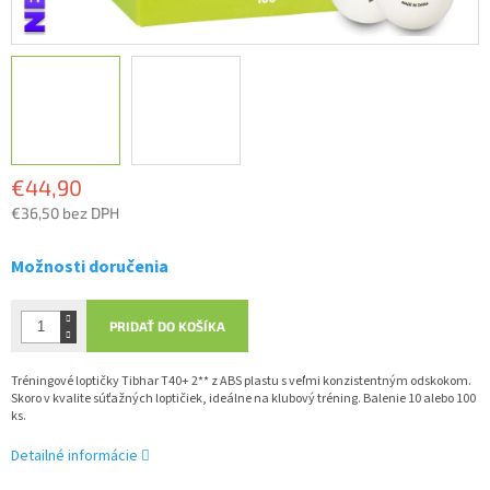
€44,90
€36,50 bez DPH
Jednotková
cena:
Možnosti doručenia
PRIDAŤ DO KOŠÍKA
Tréningové loptičky Tibhar T40+ 2** z ABS plastu s veľmi konzistentným odskokom.
Skoro v kvalite súťažných loptičiek, ideálne na klubový tréning. Balenie 10 alebo 100
ks.
Detailné informácie