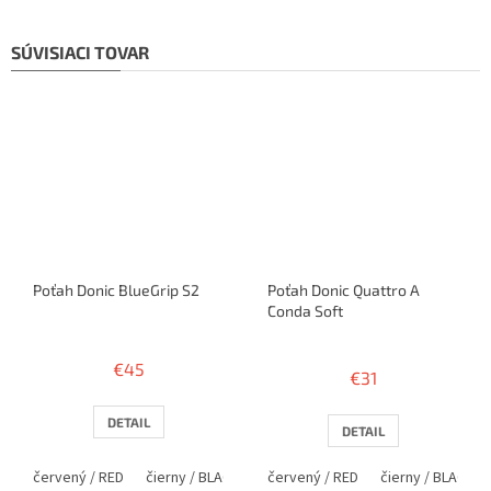
SÚVISIACI TOVAR
Poťah Donic BlueGrip S2
Poťah Donic Quattro A
´Conda Soft
Priemerné
hodnotenie
€45
€31
produktu
je
4,0
DETAIL
DETAIL
z
5
červený / RED
čierny / BLACK
červený / RED
čierny / BLACK
hviezdičiek.