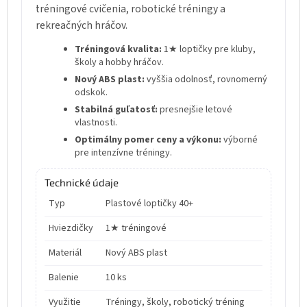
tréningové cvičenia, robotické tréningy a
rekreačných hráčov.
Tréningová kvalita:
1★ loptičky pre kluby,
školy a hobby hráčov.
Nový ABS plast:
vyššia odolnosť, rovnomerný
odskok.
Stabilná guľatosť:
presnejšie letové
vlastnosti.
Optimálny pomer ceny a výkonu:
výborné
pre intenzívne tréningy.
Technické údaje
Typ
Plastové loptičky 40+
Hviezdičky
1★ tréningové
Materiál
Nový ABS plast
Balenie
10 ks
Využitie
Tréningy, školy, robotický tréning