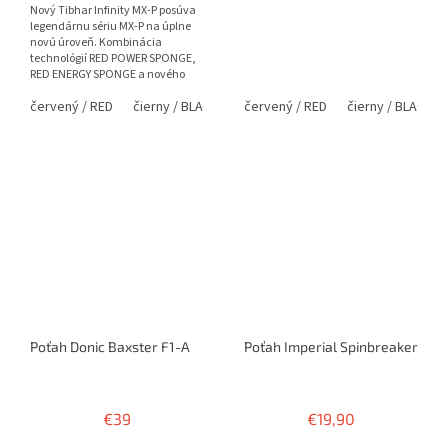
Nový Tibhar Infinity MX-P posúva
legendárnu sériu MX-P na úplne
novú úroveň. Kombinácia
technológií RED POWER SPONGE,
RED ENERGY SPONGE a nového
vrchného gumového povrchu s
červený / RED
čierny / BLACK
červený / RED
čierny / BLACK
PRO...
Poťah Donic Baxster F1-A
Poťah Imperial Spinbreaker
€39
€19,90