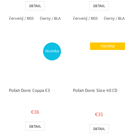
DETAIL
DETAIL
červený / RED
čierny / BLACK
červený / RED
čierny / BLACK
Výpredaj
Novinka
Poťah Donic Coppa E3
Poťah Donic Slice 40 CD
Priemerné
hodnotenie
€36
€35
produktu
je
3,4
DETAIL
DETAIL
z