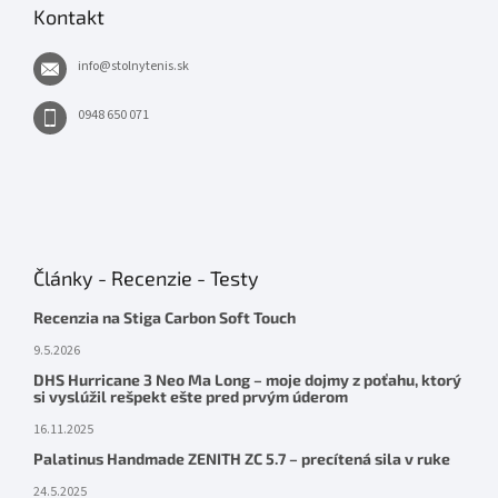
Kontakt
info
@
stolnytenis.sk
0948 650 071
Články - Recenzie - Testy
Recenzia na Stiga Carbon Soft Touch
9.5.2026
DHS Hurricane 3 Neo Ma Long – moje dojmy z poťahu, ktorý
si vyslúžil rešpekt ešte pred prvým úderom
16.11.2025
Palatinus Handmade ZENITH ZC 5.7 – precítená sila v ruke
24.5.2025