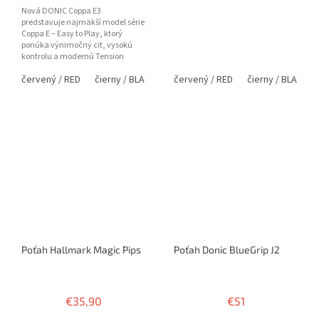
5
Nová DONIC Coppa E3
hviezdičiek.
predstavuje najmäkší model série
Coppa E – Easy to Play, ktorý
ponúka výnimočný cit, vysokú
kontrolu a modernú Tension
technológiu. Vďaka mäkkej 40°
červený / RED
čierny / BLACK
červený / RED
čierny / BLACK
špongii...
Poťah Hallmark Magic Pips
Poťah Donic BlueGrip J2
€35,90
€51