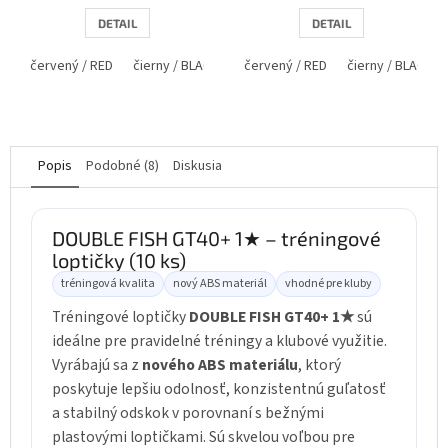
DETAIL
DETAIL
červený / RED
čierny / BLACK
červený / RED
čierny / BLACK
Popis
Podobné (8)
Diskusia
DOUBLE FISH GT40+ 1★ – tréningové
loptičky (10 ks)
tréningová kvalita
nový ABS materiál
vhodné pre kluby
Tréningové loptičky
DOUBLE FISH GT40+ 1★
sú
ideálne pre pravidelné tréningy a klubové využitie.
Vyrábajú sa z
nového ABS materiálu
, ktorý
poskytuje lepšiu odolnosť, konzistentnú guľatosť
a stabilný odskok v porovnaní s bežnými
plastovými loptičkami. Sú skvelou voľbou pre