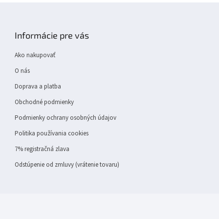
Z
á
p
Informácie pre vás
ä
t
Ako nakupovať
i
e
O nás
Doprava a platba
Obchodné podmienky
Podmienky ochrany osobných údajov
Politika používania cookies
7% registračná zlava
Odstúpenie od zmluvy (vrátenie tovaru)