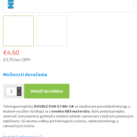
€4,60
€3,70 bez DPH
Jednotková
cena:
Možnosti doručenia
PRIDAŤ DO KOŠÍKA
Tréningové loptičky
DOUBLE FISH GT40+ 1★
sú ideálne pre pravidelné tréningy a
klubové využitie. Vyrábajú sa z
nového ABS materiálu
, ktorý poskytuje lepšiu
odolnosť, konzistentnú guľatosť a stabilný odskok v porovnaní s bežnými plastovými
loptičkami. Sú skvelou voľbou pre tréningové cvičenia, robotické tréningy a
rekreačných hráčov.