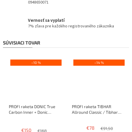
0948650071
Vernosť sa vyplatí
7% zľava pre každého registrovaného zákazníka
SÚVISIACI TOVAR
–10 %
–14 %
PROFI raketa DONIC True
PROFI raketa TIBHAR
Carbon Inner + Donic
Allround Classic / Tibhar
bluefire M1 / blueStorm Z2
Legend / Speedy Soft
Priemerné
hodnotenie
€78
€91,50
€150
produktu
€168