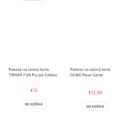
z
5
hviezdičiek.
Raketa na stolný tenis
Raketa na stolný tenis
TIBHAR FUN Purple Edition
GEWO Rave Game
Priemerné
hodnotenie
€12
€12,90
produktu
je
3,2
DO KOŠÍKA
DO KOŠÍKA
z
5
hviezdičiek.