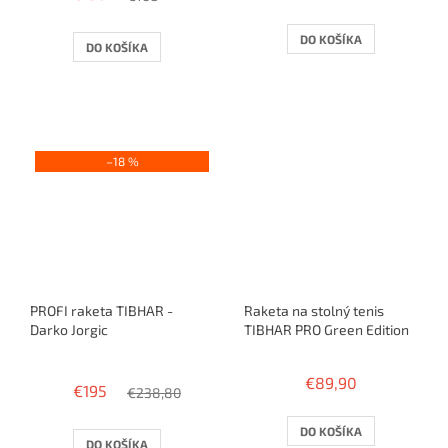
je
3,4
DO KOŠÍKA
DO KOŠÍKA
z
5
hviezdičiek.
–18 %
PROFI raketa TIBHAR -
Raketa na stolný tenis
Darko Jorgic
TIBHAR PRO Green Edition
Priemerné
hodnotenie
€89,90
€195
produktu
€238,80
je
4,0
DO KOŠÍKA
DO KOŠÍKA