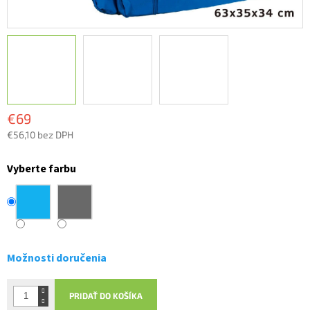
€69
€56,10 bez DPH
Jednotková
cena:
Vyberte farbu
Možnosti doručenia
PRIDAŤ DO KOŠÍKA