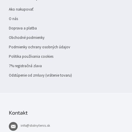
ä
t
Ako nakupovať
i
e
O nás
Doprava a platba
Obchodné podmienky
Podmienky ochrany osobných údajov
Politika používania cookies
7% registračná zlava
Odstúpenie od zmluvy (vrátenie tovaru)
Kontakt
info
@
stolnytenis.sk