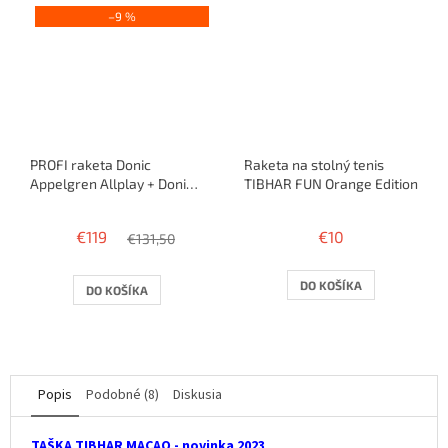
–9 %
PROFI raketa Donic
Raketa na stolný tenis
Appelgren Allplay + Donic
TIBHAR FUN Orange Edition
Baracuda (2,0mm)
€119
€10
€131,50
DO KOŠÍKA
DO KOŠÍKA
Popis
Podobné (8)
Diskusia
TAŠKA TIBHAR MACAO - novinka 2023