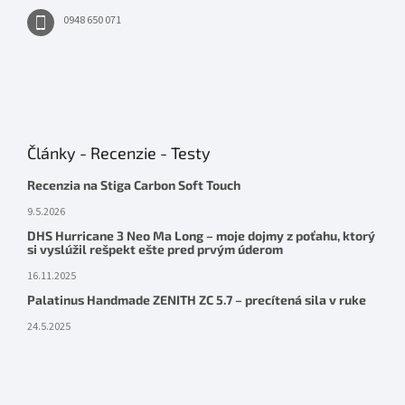
0948 650 071
Články - Recenzie - Testy
Recenzia na Stiga Carbon Soft Touch
9.5.2026
DHS Hurricane 3 Neo Ma Long – moje dojmy z poťahu, ktorý
si vyslúžil rešpekt ešte pred prvým úderom
16.11.2025
Palatinus Handmade ZENITH ZC 5.7 – precítená sila v ruke
24.5.2025