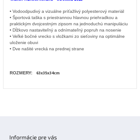
• Vodoodpudivý a vizuálne príťažlivý polyesterový materiál
• Športová taška s priestrannou hlavnou priehradkou a
praktickým dvojcestným zipsom na jednoduchú manipuláciu
• Dĺžkovo nastaviteľný a odnímateľný popruh na nosenie
• Veľké bočné vrecko s vložkami zo sieťoviny na optimálne
uloženie obuvi
• Dve našité vrecká na prednej strane
63x35x34cm
ROZMERY:
Z
á
p
Informácie pre vás