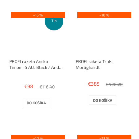
–15 %
–10 %
Tip
PROFI raketa Andro
PROFI raketa Truls
Timber-5 ALL Black / Andro
Moräghardt
Good + Andro Impuls
Priemerné
Speed
hodnotenie
€385
€428,20
€98
produktu
€116,40
je
3,6
DO KOŠÍKA
DO KOŠÍKA
z
5
hviezdičiek.
–10 %
–13 %