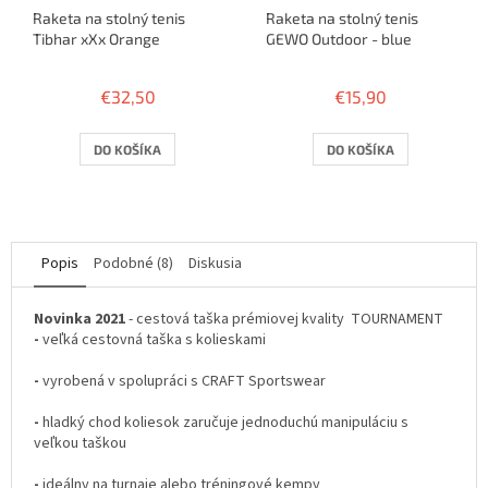
Raketa na stolný tenis
Raketa na stolný tenis
Tibhar xXx Orange
GEWO Outdoor - blue
€32,50
€15,90
DO KOŠÍKA
DO KOŠÍKA
Popis
Podobné (8)
Diskusia
Novinka 2021
- cestová taška prémiovej kvality TOURNAMENT
-
veľká cestovná taška s kolieskami
-
vyrobená v spolupráci s CRAFT Sportswear
-
hladký chod koliesok zaručuje jednoduchú manipuláciu s
veľkou taškou
-
ideálny na turnaje alebo tréningové kempy