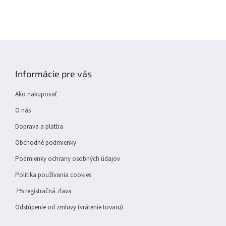
Z
á
p
Informácie pre vás
ä
t
Ako nakupovať
i
e
O nás
Doprava a platba
Obchodné podmienky
Podmienky ochrany osobných údajov
Politika používania cookies
7% registračná zlava
Odstúpenie od zmluvy (vrátenie tovaru)