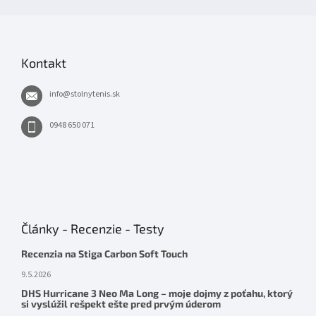
Kontakt
info
@
stolnytenis.sk
0948 650 071
Články - Recenzie - Testy
Recenzia na Stiga Carbon Soft Touch
9.5.2026
DHS Hurricane 3 Neo Ma Long – moje dojmy z poťahu, ktorý
si vyslúžil rešpekt ešte pred prvým úderom