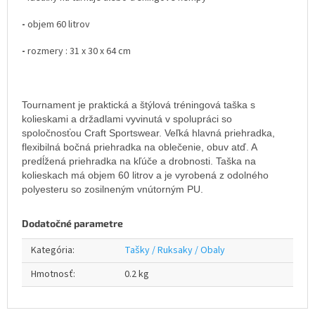
-
objem 60 litrov
-
rozmery : 31 x 30 x 64 cm
Tournament je praktická a štýlová tréningová taška s
kolieskami a držadlami vyvinutá v spolupráci so
spoločnosťou Craft Sportswear. Veľká hlavná priehradka,
flexibilná bočná priehradka na oblečenie, obuv atď. A
predĺžená priehradka na kľúče a drobnosti. Taška na
kolieskach má objem 60 litrov a je vyrobená z odolného
polyesteru so zosilneným vnútorným PU.
Dodatočné parametre
Kategória
:
Tašky / Ruksaky / Obaly
Hmotnosť
:
0.2 kg