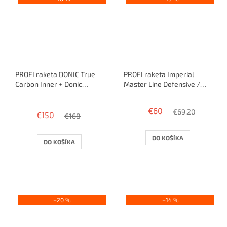
PROFI raketa DONIC True
PROFI raketa Imperial
Carbon Inner + Donic
Master Line Defensive /
bluefire M1 / blueStorm Z2
Balance PRO + Vector PRO
Priemerné
hodnotenie
€60
€69,20
€150
produktu
€168
je
3,4
DO KOŠÍKA
DO KOŠÍKA
z
5
hviezdičiek.
–20 %
–14 %