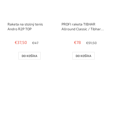
Raketa na stolný tenis
PROFI raketa TIBHAR
Andro R2P TOP
Allround Classic / Tibhar
Legend / Speedy Soft
€37,50
€78
€47
€91,50
DO KOŠÍKA
DO KOŠÍKA