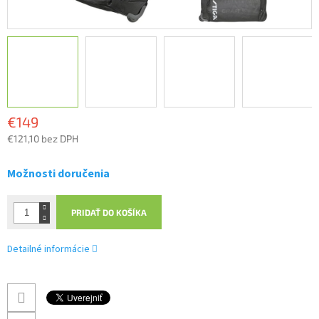
€149
€121,10 bez DPH
Jednotková
cena:
Možnosti doručenia
PRIDAŤ DO KOŠÍKA
Detailné informácie