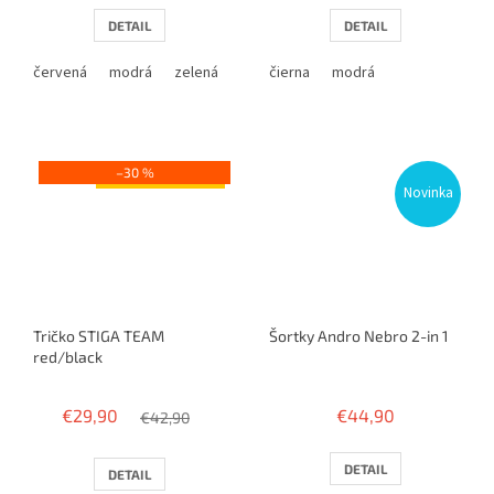
DETAIL
DETAIL
červená
modrá
zelená
čierna
modrá
–30 %
Výpredaj
Novinka
Tričko STIGA TEAM
Šortky Andro Nebro 2-in 1
red/black
€29,90
€44,90
€42,90
DETAIL
DETAIL