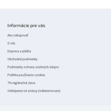
Z
á
p
Informácie pre vás
ä
t
Ako nakupovať
i
e
O nás
Doprava a platba
Obchodné podmienky
Podmienky ochrany osobných údajov
Politika používania cookies
7% registračná zlava
Odstúpenie od zmluvy (vrátenie tovaru)