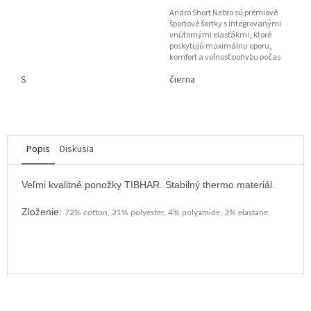
Andro Short Nebro sú prémiové
športové šortky s integrovanými
vnútornými elasťákmi, ktoré
poskytujú maximálnu oporu,
komfort a voľnosť pohybu počas
tréningu aj zápasov. Ľahký...
S
čierna
Popis
Diskusia
Veľmi kvalitné ponožky TIBHAR. Stabilný thermo materiál.
Zloženie:
72% cotton, 21% polyester, 4% polyamide, 3% elastane