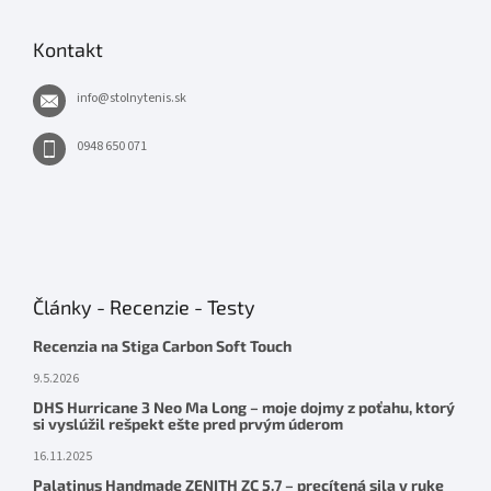
Kontakt
info
@
stolnytenis.sk
0948 650 071
Články - Recenzie - Testy
Recenzia na Stiga Carbon Soft Touch
9.5.2026
DHS Hurricane 3 Neo Ma Long – moje dojmy z poťahu, ktorý
si vyslúžil rešpekt ešte pred prvým úderom
16.11.2025
Palatinus Handmade ZENITH ZC 5.7 – precítená sila v ruke