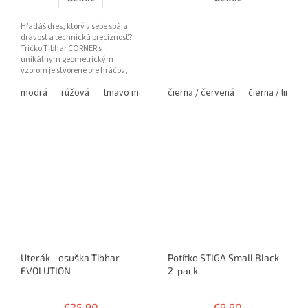
Hľadáš dres, ktorý v sebe spája
dravosť a technickú precíznosť?
Tričko Tibhar CORNER s
unikátnym geometrickým
vzorom je stvorené pre hráčov,
ktorí sa neboja vyčnievať z
modrá
rúžová
tmavo modrá
čierna / červená
čierna / lime
davu....
Uterák - osuška Tibhar
Potítko STIGA Small Black
EVOLUTION
2-pack
€25,90
€9,90