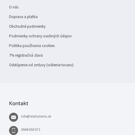
i
e
O nás
Doprava a platba
Obchodné podmienky
Podmienky ochrany osobných údajov
Politika používania cookies
7% registračná zlava
Odstúpenie od zmluvy (vrátenie tovaru)
Kontakt
info
@
stolnytenis.sk
0948 650 071