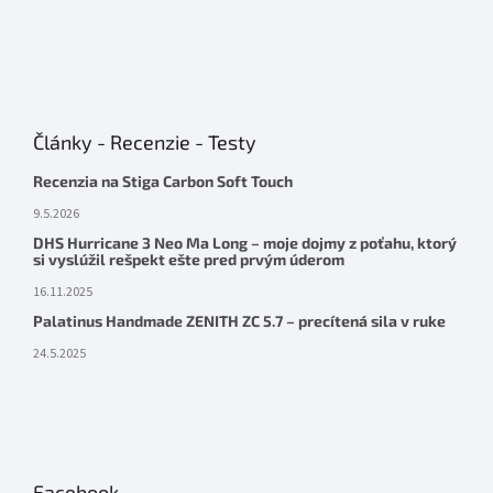
Články - Recenzie - Testy
Recenzia na Stiga Carbon Soft Touch
9.5.2026
DHS Hurricane 3 Neo Ma Long – moje dojmy z poťahu, ktorý
si vyslúžil rešpekt ešte pred prvým úderom
16.11.2025
Palatinus Handmade ZENITH ZC 5.7 – precítená sila v ruke
24.5.2025
Facebook