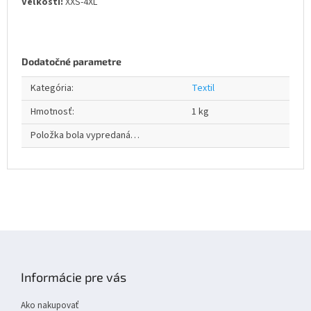
Veľkosti:
XXS-4XL
Dodatočné parametre
Kategória
:
Textil
Hmotnosť
:
1 kg
Položka bola vypredaná…
Z
á
p
Informácie pre vás
ä
t
Ako nakupovať