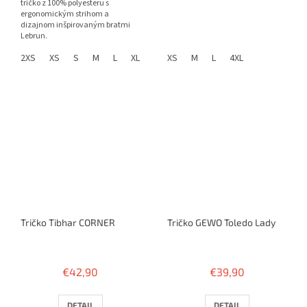
tričko z 100% polyesteru s
ergonomickým strihom a
dizajnom inšpirovaným bratmi
Lebrun.
2XS
XS
S
M
L
XL
2XL
XS
3XL
M
L
4XL
Tričko Tibhar CORNER
Tričko GEWO Toledo Lady
€42,90
€39,90
DETAIL
DETAIL