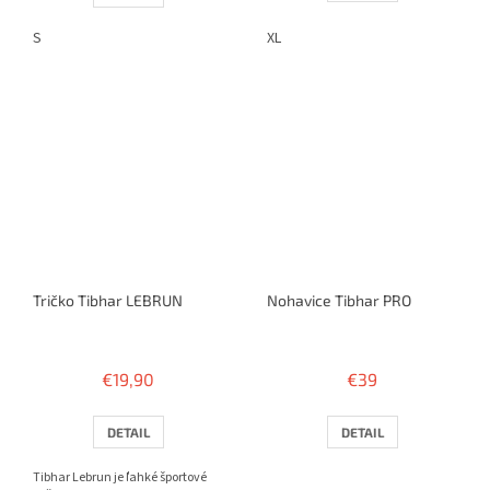
S
XL
Tričko Tibhar LEBRUN
Nohavice Tibhar PRO
€19,90
€39
DETAIL
DETAIL
Tibhar Lebrun je ľahké športové