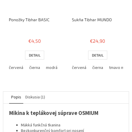
Ponožky Tibhar BASIC
Sukňa Tibhar MUNDO
€4,50
€24,90
DETAIL
DETAIL
červená
čierna
modrá
červená
čierna
tmavo modr
Popis
Diskusia (1)
Mikina k teplákovej súprave OSMIUM
Mäkká funkčná tkanina
Bezkonkurenčný komfort pri nosení