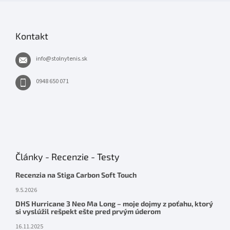
Kontakt
info
@
stolnytenis.sk
0948 650 071
Články - Recenzie - Testy
Recenzia na Stiga Carbon Soft Touch
9.5.2026
DHS Hurricane 3 Neo Ma Long – moje dojmy z poťahu, ktorý
si vyslúžil rešpekt ešte pred prvým úderom
16.11.2025