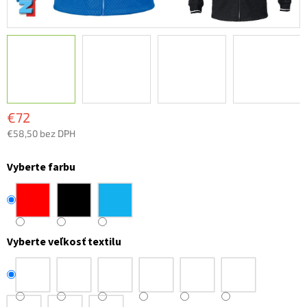
€72
€58,50 bez DPH
Jednotková
cena:
Vyberte farbu
Vyberte veľkosť textilu