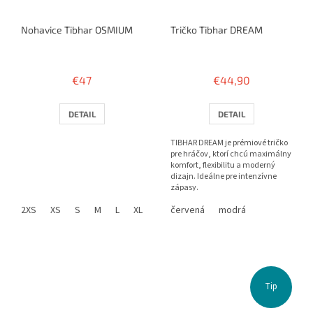
Nohavice Tibhar OSMIUM
Tričko Tibhar DREAM
€47
€44,90
DETAIL
DETAIL
TIBHAR DREAM je prémiové tričko
pre hráčov, ktorí chcú maximálny
komfort, flexibilitu a moderný
dizajn. Ideálne pre intenzívne
zápasy.
2XS
XS
S
M
L
XL
2XL
červená
3XL
4XL
modrá
Tip