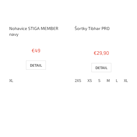
Nohavice STIGA MEMBER
Šortky Tibhar PRO
navy
Priemerné
hodnotenie
€49
€29,90
produktu
je
3,8
DETAIL
DETAIL
z
5
XL
2XS
XS
S
M
L
XL
2
hviezdičiek.