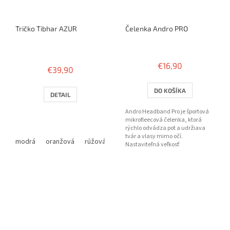
Tričko Tibhar AZUR
Čelenka Andro PRO
Priemerné
hodnotenie
€16,90
€39,90
produktu
je
4,6
DO KOŠÍKA
DETAIL
z
5
Andro Headband Pro je športová
hviezdičiek.
mikrofleecová čelenka, ktorá
rýchlo odvádza pot a udržiava
tvár a vlasy mimo očí.
modrá
oranžová
rúžová
žltá
Nastaviteľná veľkosť