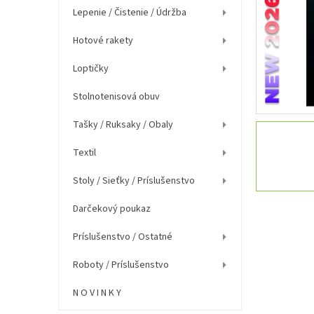
e
Lepenie / Čistenie / Údržba
l
Hotové rakety
Loptičky
Stolnotenisová obuv
Tašky / Ruksaky / Obaly
Textil
Stoly / Sieťky / Príslušenstvo
Darčekový poukaz
Príslušenstvo / Ostatné
Roboty / Príslušenstvo
N O V I N K Y