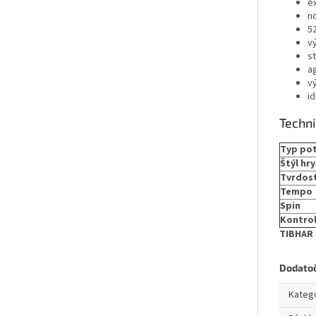
e
n
5
v
st
a
v
i
Techn
Typ po
Štýl hry
Tvrdosť
Tempo
Spin
Kontro
TIBHAR 
Dodato
Kateg