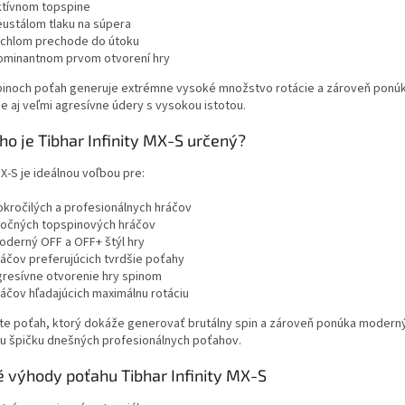
ktívnom topspine
eustálom tlaku na súpera
ýchlom prechode do útoku
ominantnom prvom otvorení hry
pinoch poťah generuje extrémne vysoké množstvo rotácie a zároveň ponúka 
 aj veľmi agresívne údery s vysokou istotou.
ho je Tibhar Infinity MX-S určený?
MX-S je ideálnou voľbou pre:
okročilých a profesionálnych hráčov
točných topspinových hráčov
oderný OFF a OFF+ štýl hry
ráčov preferujúcich tvrdšie poťahy
gresívne otvorenie hry spinom
ráčov hľadajúcich maximálnu rotáciu
te poťah, ktorý dokáže generovať brutálny spin a zároveň ponúka modern
u špičku dnešných profesionálnych poťahov.
 výhody poťahu Tibhar Infinity MX-S