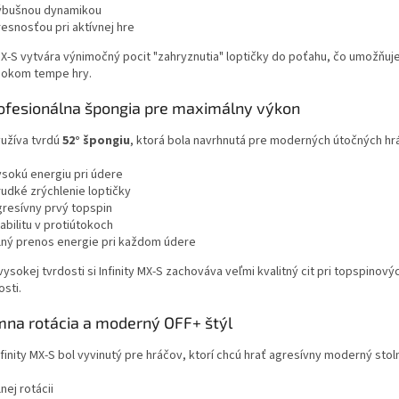
ýbušnou dynamikou
resnosťou pri aktívnej hre
 MX-S vytvára výnimočný pocit "zahryznutia" loptičky do poťahu, čo umožňu
ysokom tempe hry.
ofesionálna špongia pre maximálny výkon
užíva tvrdú
52° špongiu
, ktorá bola navrhnutá pre moderných útočných hr
ysokú energiu pri údere
rudké zrýchlenie loptičky
gresívny prvý topspin
abilitu v protiútokoch
ilný prenos energie pri každom údere
vysokej tvrdosti si Infinity MX-S zachováva veľmi kvalitný cit pri topspino
osti.
mna rotácia a moderný OFF+ štýl
nfinity MX-S bol vyvinutý pre hráčov, ktorí chcú hrať agresívny moderný stol
lnej rotácii