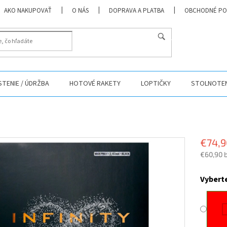
AKO NAKUPOVAŤ
O NÁS
DOPRAVA A PLATBA
OBCHODNÉ PO
HĽADAŤ
ISTENIE / ÚDRŽBA
HOTOVÉ RAKETY
LOPTIČKY
STOLNOTEN
€74,9
€60,90 
Jednotk
cena:
Vybert