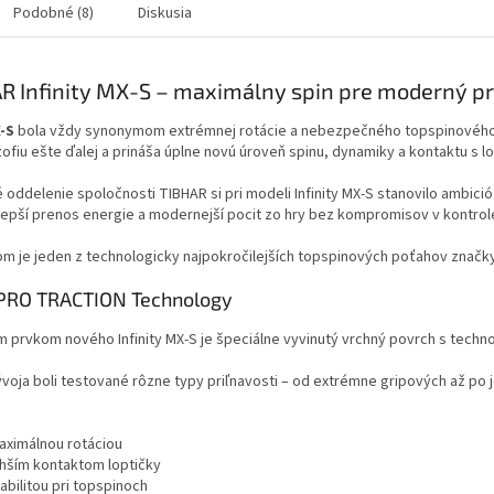
Podobné (8)
Diskusia
R Infinity MX-S – maximálny spin pre moderný pr
-S
bola vždy synonymom extrémnej rotácie a nebezpečného topspinového 
ozofiu ešte ďalej a prináša úplne novú úroveň spinu, dynamiky a kontaktu s l
 oddelenie spoločnosti TIBHAR si pri modeli Infinity MX-S stanovilo ambició
 lepší prenos energie a modernejší pocit zo hry bez kompromisov v kontrole 
m je jeden z technologicky najpokročilejších topspinových poťahov značk
PRO TRACTION Technology
 prvkom nového Infinity MX-S je špeciálne vyvinutý vrchný povrch s techn
voja boli testované rôzne typy priľnavosti – od extrémne gripových až po j
aximálnou rotáciou
lhším kontaktom loptičky
abilitou pri topspinoch