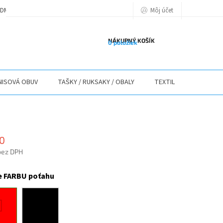
Môj účet
DMIENKY
PODMIENKY OCHRANY OSOBNÝCH ÚDAJOV
POLITIKA POU
NÁKUPNÝ KOŠÍK
0 položiek
ISOVÁ OBUV
TAŠKY / RUKSAKY / OBALY
TEXTIL
STOLY / 
0
bez DPH
ová
e FARBU poťahu