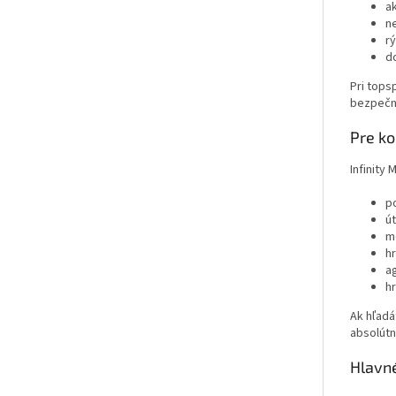
a
n
r
d
Pri tops
bezpečne
Pre ko
Infinity 
p
ú
m
h
a
h
Ak hľadá
absolútn
Hlavné