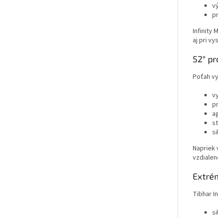
v
p
Infinity
aj pri v
52° pr
Poťah vy
v
p
a
st
s
Napriek 
vzdialen
Extré
Tibhar I
si