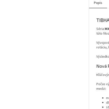
Popis
TIBHA
Séria
MX
túto fil
Vývojové
rotáciu,
Výsledko
Nová 
Kľúčovým
Počas vý
medzi:
m
d
st