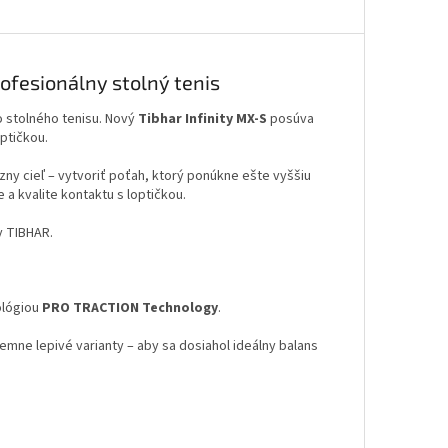
ofesionálny stolný tenis
stolného tenisu. Nový
Tibhar Infinity MX-S
posúva
optičkou.
zny cieľ – vytvoriť poťah, ktorý ponúkne ešte vyššiu
a kvalite kontaktu s loptičkou.
y TIBHAR.
ológiou
PRO TRACTION Technology
.
emne lepivé varianty – aby sa dosiahol ideálny balans