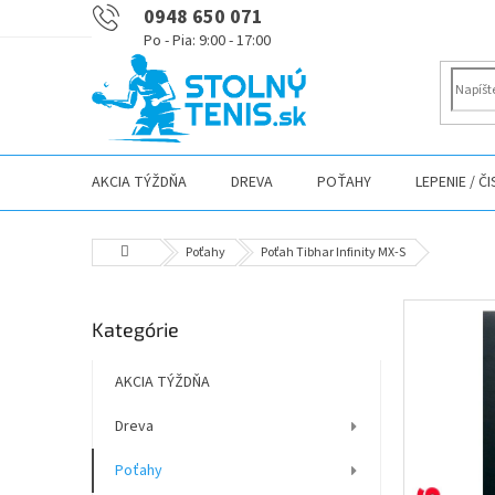
Prejsť
0948 650 071
na
obsah
AKCIA TÝŽDŇA
DREVA
POŤAHY
LEPENIE / Č
Domov
Poťahy
Poťah Tibhar Infinity MX-S
B
Preskočiť
Kategórie
o
kategórie
č
n
AKCIA TÝŽDŇA
ý
Dreva
p
a
Poťahy
n