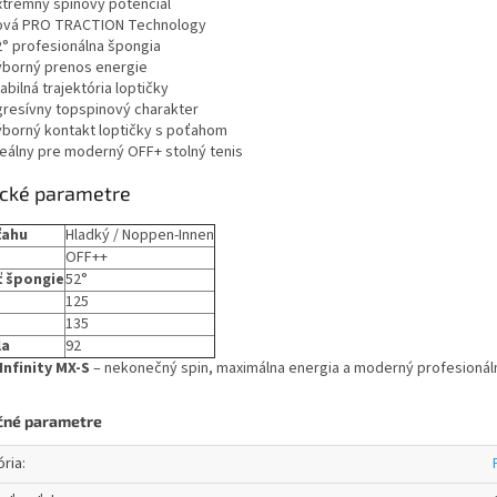
xtrémny spinový potenciál
ová PRO TRACTION Technology
2° profesionálna špongia
ýborný prenos energie
abilná trajektória loptičky
gresívny topspinový charakter
ýborný kontakt loptičky s poťahom
deálny pre moderný OFF+ stolný tenis
ické parametre
ťahu
Hladký / Noppen-Innen
OFF++
 špongie
52°
125
135
la
92
Infinity MX-S
– nekonečný spin, maximálna energia a moderný profesioná
čné parametre
ória
: