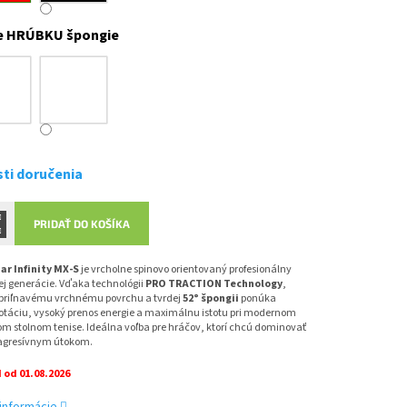
e HRÚBKU špongie
ti doručenia
PRIDAŤ DO KOŠÍKA
ar Infinity MX-S
je vrcholne spinovo orientovaný profesionálny
ej generácie. Vďaka technológii
PRO TRACTION Technology
,
priľnavému vrchnému povrchu a tvrdej
52° špongii
ponúka
rotáciu, vysoký prenos energie a maximálnu istotu pri modernom
m stolnom tenise. Ideálna voľba pre hráčov, ktorí chcú dominovať
agresívnym útokom.
od 01.08.2026