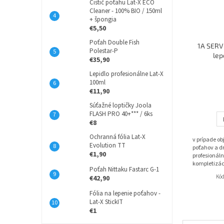
Čistič poťahu Lat-X ECO
Cleaner - 100% BIO / 150ml
+ špongia
€5,50
Poťah Double Fish
1A SERVI
Polestar-P
lep
€35,90
Lepidlo profesionálne Lat-X
100ml
€11,90
Súťažné loptičky Joola
FLASH PRO 40+*** / 6ks
€8
Ochranná fólia Lat-X
v prípade o
Evolution TT
poťahov a dr
€1,90
profesionáln
kompletizác
Poťah Nittaku Fastarc G-1
Kó
€42,90
Fólia na lepenie poťahov -
Lat-X StickIT
€1