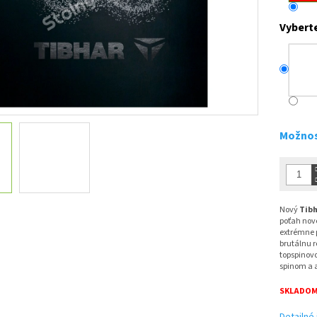
Vybert
Možnos
Nový
Tibh
poťah nov
extrémne 
brutálnu 
topspinovo
spinom a 
SKLADOM 