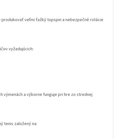
je produkovať veľmi ťažký topspin a nebezpečné rotácie
áčov vyžadujúcich:
vých výmenách a výborne funguje pri hre zo strednej
ný tenis založený na: