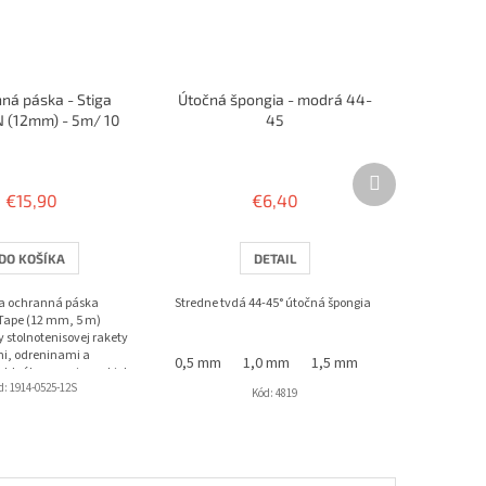
ná páska - Stiga
Útočná špongia - modrá 44-
(12mm) - 5m/ 10
45
rakiet
Ďalší
produkt
€15,90
€6,40
DO KOŠÍKA
DETAIL
a ochranná páska
Stredne tvdá 44-45° útočná špongia
Tape (12 mm, 5 m)
 stolnotenisovej rakety
i, odreninami a
0,5 mm
1,0 mm
1,5 mm
1,8 mm
 Ideálna pre viac rakiet
d:
1914-0525-12S
vané...
Kód:
4819