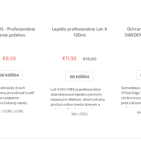
S - Profesionálne
Lepidlo profesionálne Lat-X
Ochran
enie poťahov
100ml
SWEDEN 
Priemerné
hodnotenie
produktu
€8,50
€11,90
€16,80
je
3,8
z
DO KOŠÍKA
DO KOŠÍKA
5
hviezdičiek.
bjednávky dvoch
Samolepiac
Lat-X VOC FREE je profesionálne
eva je možnosť zvoliť
STIGA Edge 
stolnotenisové lepidlo s jemným
e nalepenie -
chráni hrany
latexovým efektom, ktoré vytvára
iu hotovej rakety.
pred nárazm
pružnú vrstvu medzi drevom a
nečistotami.
poťahom. Zlepšuje kontakt s
d:
LX5269_LX2361
Kó
alebo opako
Kód:
L55511
loptičkou, pridáva...