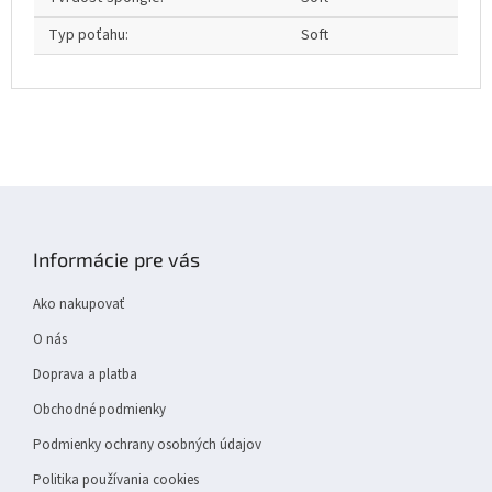
Typ poťahu
:
Soft
Z
á
p
Informácie pre vás
ä
t
Ako nakupovať
i
e
O nás
Doprava a platba
Obchodné podmienky
Podmienky ochrany osobných údajov
Politika používania cookies