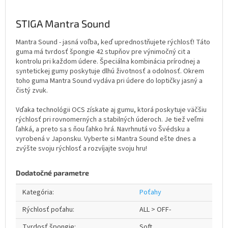
STIGA Mantra Sound
Mantra Sound - jasná voľba, keď uprednostňujete rýchlosť! Táto
guma má tvrdosť špongie 42 stupňov pre výnimočný cit a
kontrolu pri každom údere. Špeciálna kombinácia prírodnej a
syntetickej gumy poskytuje dlhú životnosť a odolnosť. Okrem
toho guma Mantra Sound vydáva pri údere do loptičky jasný a
čistý zvuk.
Vďaka technológii OCS získate aj gumu, ktorá poskytuje väčšiu
rýchlosť pri rovnomerných a stabilných úderoch. Je tiež veľmi
ľahká, a preto sa s ňou ľahko hrá. Navrhnutá vo Švédsku a
vyrobená v Japonsku. Vyberte si Mantra Sound ešte dnes a
zvýšte svoju rýchlosť a rozvíjajte svoju hru!
Dodatočné parametre
Kategória
:
Poťahy
Rýchlosť poťahu
:
ALL > OFF-
Tvrdosť špongie
:
Soft