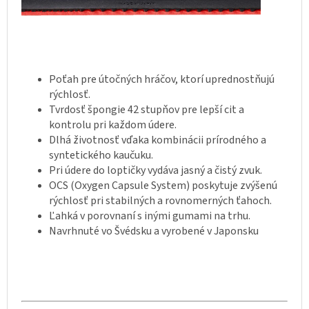
Poťah pre útočných hráčov, ktorí uprednostňujú
rýchlosť.
Tvrdosť špongie 42 stupňov pre lepší cit a
kontrolu pri každom údere.
Dlhá životnosť vďaka kombinácii prírodného a
syntetického kaučuku.
Pri údere do loptičky vydáva jasný a čistý zvuk.
OCS (Oxygen Capsule System) poskytuje zvýšenú
rýchlosť pri stabilných a rovnomerných ťahoch.
Ľahká v porovnaní s inými gumami na trhu.
Navrhnuté vo Švédsku a vyrobené v Japonsku