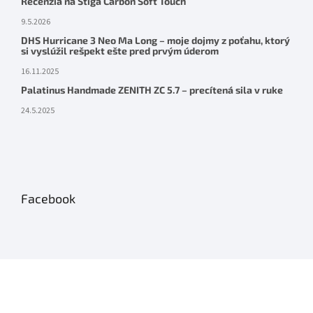
Recenzia na Stiga Carbon Soft Touch
9.5.2026
DHS Hurricane 3 Neo Ma Long – moje dojmy z poťahu, ktorý
si vyslúžil rešpekt ešte pred prvým úderom
16.11.2025
Palatinus Handmade ZENITH ZC 5.7 – precítená sila v ruke
24.5.2025
Facebook