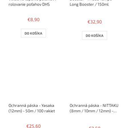
rolovanie poťahov DHS
Long Booster / 150ml
Priemerné
hodnotenie
€8,90
€32,90
produktu
je
4,5
DO KOŠÍKA
DO KOŠÍKA
z
5
hviezdičiek.
Ochranná páska - Yasaka
Ochranná páska - NITTAKU
(12mm) - 50m / 100 rakiet
(8mm / 10mm / 12mm) -
50cm / 1 raketa
Priemerné
hodnotenie
€25,60