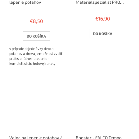
lepenie poťahov
Materialspezialist PRO
ANTI CLEAN - pre ANTI
Priemerné
poťahy
hodnotenie
€16,90
€8,50
produktu
je
3,8
DO KOŠÍKA
DO KOŠÍKA
z
5
v prípade objednávky dvoch
hviezdičiek.
poťahov a dreva je možnosť zvoliť
profesionálne nalepenie -
kompletizáciu hotovej rakety.
Valec na lepenie poťahov /
Booster - FALCO Tempo