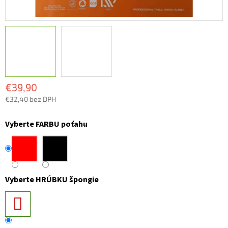
€39,90
€32,40 bez DPH
Jednotková
cena:
Vyberte FARBU poťahu
Vyberte HRÚBKU špongie