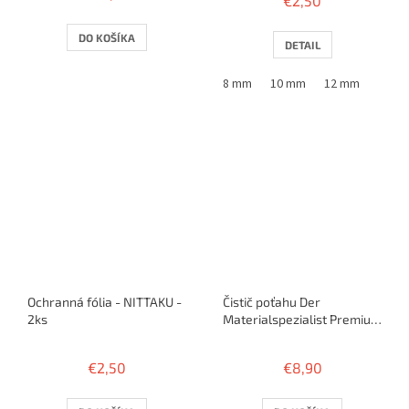
€2,50
produktu
je
3,6
DO KOŠÍKA
DETAIL
z
5
8 mm
10 mm
12 mm
hviezdičiek.
Ochranná fólia - NITTAKU -
Čistič poťahu Der
2ks
Materialspezialist Premium
Cleaner 125ml
€2,50
€8,90