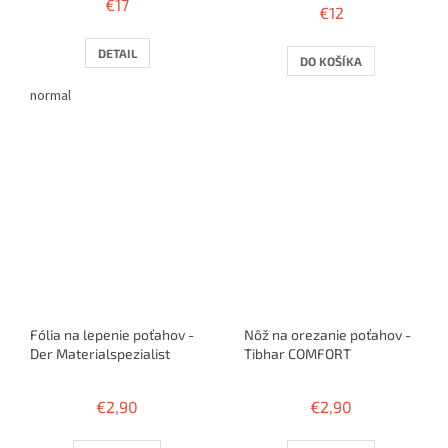
€17
€12
produktu
je
2,5
DETAIL
DO KOŠÍKA
z
5
normal
hviezdičiek.
Fólia na lepenie poťahov -
Nôž na orezanie poťahov -
Der Materialspezialist
Tibhar COMFORT
€2,90
€2,90