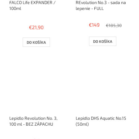
FALCO Life EXPANDER /
REvolution No.3 - sada na
100ml
lepenie - FULL
Priemerné
hodnotenie
€149
€185,30
€21,90
produktu
je
3,7
DO KOŠÍKA
DO KOŠÍKA
z
5
hviezdičiek.
Lepidlo Revolution No. 3,
Lepidlo DHS Aquatic No.15
100 ml - BEZ ZÁPACHU
(50ml)
Priemerné
hodnotenie