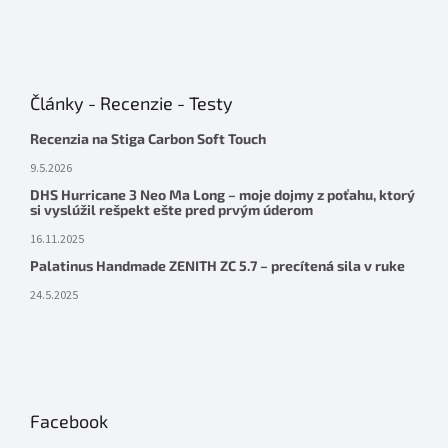
Články - Recenzie - Testy
Recenzia na Stiga Carbon Soft Touch
9.5.2026
DHS Hurricane 3 Neo Ma Long – moje dojmy z poťahu, ktorý
si vyslúžil rešpekt ešte pred prvým úderom
16.11.2025
Palatinus Handmade ZENITH ZC 5.7 – precítená sila v ruke
24.5.2025
Facebook