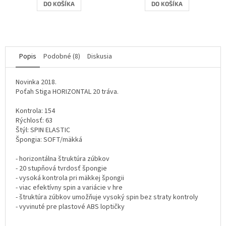
DO KOŠÍKA
DO KOŠÍKA
Popis
Podobné (8)
Diskusia
Novinka 2018.
Poťah Stiga HORIZONTAL 20 tráva.
Kontrola: 154
Rýchlosť: 63
Štýl: SPIN ELASTIC
Špongia: SOFT/mäkká
- horizontálna štruktúra zúbkov
- 20 stupňová tvrdosť špongie
- vysoká kontrola pri mäkkej špongii
- viac efektívny spin a variácie v hre
- štruktúra zúbkov umožňuje vysoký spin bez straty kontroly
- vyvinuté pre plastové ABS loptičky