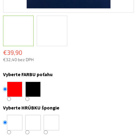
€39,90
€32,40 bez DPH
Jednotková
cena:
Vyberte FARBU poťahu
Vyberte HRÚBKU špongie