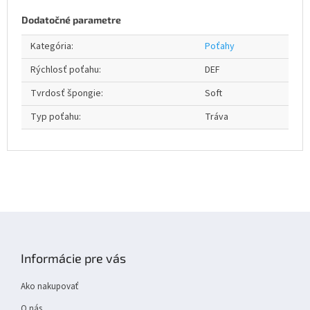
Dodatočné parametre
Kategória
:
Poťahy
Rýchlosť poťahu
:
DEF
Tvrdosť špongie
:
Soft
Typ poťahu
:
Tráva
Z
á
p
Informácie pre vás
ä
t
Ako nakupovať
i
O nás