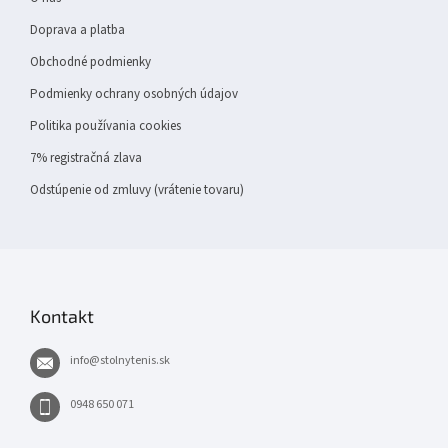
e
Doprava a platba
Obchodné podmienky
Podmienky ochrany osobných údajov
Politika používania cookies
7% registračná zlava
Odstúpenie od zmluvy (vrátenie tovaru)
Kontakt
info
@
stolnytenis.sk
0948 650 071