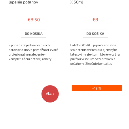
lepenie poťahov
X 50ml
Priemerné
Priemerné
hodnotenie
hodnotenie
€8,50
€8
produktu
produktu
je
je
3,8
4,0
DO KOŠÍKA
DO KOŠÍKA
z
z
5
5
v prípade objednávky dvoch
Lat-X VOC FREE je profesionálne
hviezdičiek.
hviezdičiek.
poťahov a dreva je možnosť zvoliť
stolnotenisové lepidlo s jemným
profesionálne nalepenie -
latexovým efektom, ktoré vytvára
kompletizáciu hotovej rakety.
pružnú vrstvu medzi drevom a
poťahom. Zlepšuje kontakt s
loptičkou, pridáva...
–19 %
Akcia