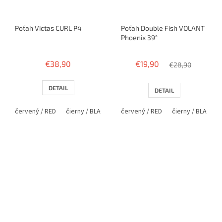
Poťah Victas CURL P4
Poťah Double Fish VOLANT-
Phoenix 39°
€38,90
€19,90
€28,90
DETAIL
DETAIL
červený / RED
čierny / BLACK
červený / RED
čierny / BLACK