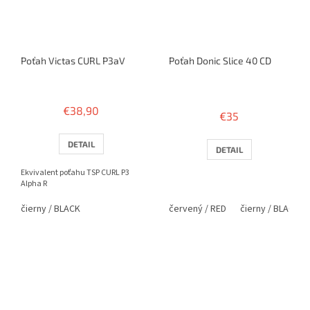
Poťah Victas CURL P3aV
Poťah Donic Slice 40 CD
Priemerné
hodnotenie
€38,90
€35
produktu
je
3,4
DETAIL
DETAIL
z
5
Ekvivalent poťahu TSP CURL P3
hviezdičiek.
Alpha R
čierny / BLACK
červený / RED
čierny / BLACK