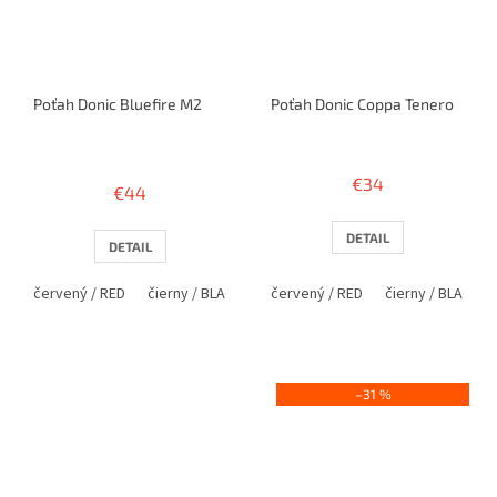
Poťah Donic Bluefire M2
Poťah Donic Coppa Tenero
Priemerné
hodnotenie
€34
€44
produktu
je
3,9
DETAIL
DETAIL
z
5
červený / RED
čierny / BLACK
modrý / BLUE
červený / RED
čierny / BLACK
hviezdičiek.
–31 %