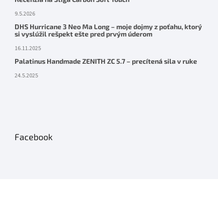
9.5.2026
DHS Hurricane 3 Neo Ma Long – moje dojmy z poťahu, ktorý
si vyslúžil rešpekt ešte pred prvým úderom
16.11.2025
Palatinus Handmade ZENITH ZC 5.7 – precítená sila v ruke
24.5.2025
Facebook