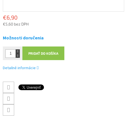
€6,90
€5,60 bez DPH
Jednotková
cena:
Možnosti doručenia
PRIDAŤ DO KOŠÍKA
Detailné informácie