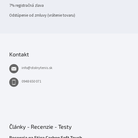
7% registračná zlava
Odstúpenie od zmluvy (vrátenie tovaru)
Kontakt
info
@
stolnytenis.sk
0948 650 071
Články - Recenzie - Testy
Recenzia na Stiga Carbon Soft Touch