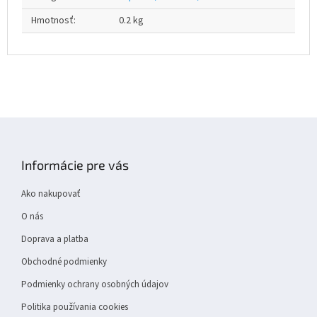
Hmotnosť
:
0.2 kg
Z
á
p
Informácie pre vás
ä
t
Ako nakupovať
i
e
O nás
Doprava a platba
Obchodné podmienky
Podmienky ochrany osobných údajov
Politika používania cookies