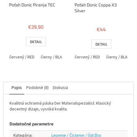
Poťah Donic Piranja TEC
Poťah Donic Coppa X3
Silver
Priemerné
hodnotenie
€39,90
€44
produktu
je
5,0
DETAIL
DETAIL
z
5
červený / RED
čierny / BLACK
červený / RED
čierny / BLACK
hviezdičiek.
Popis
Podobné (8)
Diskusia
Kvalitná ochranná páska Der Materialspezialist. Klasický
decentný dizajn, vysoká kvalita.
Dodatočné parametre
Kategória
:
Lepenie / Čistenie / Údržba