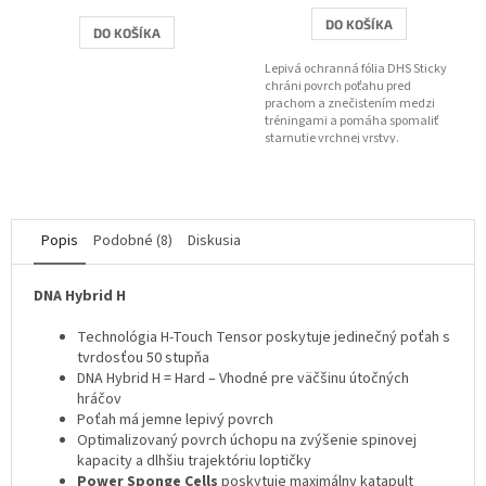
je
2,0
DO KOŠÍKA
DO KOŠÍKA
z
5
Lepivá ochranná fólia DHS Sticky
hviezdičiek.
chráni povrch poťahu pred
prachom a znečistením medzi
tréningami a pomáha spomaliť
starnutie vrchnej vrstvy.
Popis
Podobné (8)
Diskusia
DNA Hybrid H
Technológia H-Touch Tensor poskytuje jedinečný poťah s
tvrdosťou 50 stupňa
DNA Hybrid H = Hard – Vhodné pre väčšinu útočných
hráčov
Poťah má jemne lepivý povrch
Optimalizovaný povrch úchopu na zvýšenie spinovej
kapacity a dlhšiu trajektóriu loptičky
Power Sponge Cells
poskytuje maximálny katapult