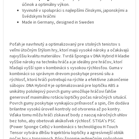
účinok a optimálny výkon.
Vyvinuté v spolupráci s najlepšími čínskymi, japonskými a
švédskymi hráčmi
Made in Germany, designed in Sweden
Poťah je navrhnutý a optimalizovaný pre stolných tenistov s
veľmi útočným štýlom hry, ktorí majú vysoké nároky a očakávajú
najvyššiu kvalitu materiálov. Tvrdá špongia v DNA Hybrid H kladie
vyššie nároky na techniku hráča a je ideálny pre hráčov, ktorí
hľadajú vyšší spin v kombinácii s vysokou rýchlosťou. Guma v
kombinácii so správnym drevom poskytuje presnú silu a
rýchlosť, ktorú hráči potrebujú na rýchle a efektívne zakončenie
súbojov. DNA Hybrid H je optimalizovaná pre loptičku ABS a
unikátny pololepivý povrch gumy umožňuje hráčovi ľahšie
generovať maximálnu rotáciu loptičky počas náročných situácií.
Povrch gumy poskytuje vynikajúcu priľnavosť a spin, čím dodáva
brilantne vysokú úroveň kontroly od otvorenia až po kontry.
Vďaka tomu môžu hráči získavať body z naozaj náročných uhlov
bez toho, aby obetovali akúkoľvek rýchlosť. STIGA’s PSC
(Power Sponge Cells) v kombinácii s technológiou H-Touch
Tensor vytvára dlhšiu trajektóriu loptičky a agresívnejší oblúk
počas hry v topspinoch. Póry špongie jedinečným spôsobom