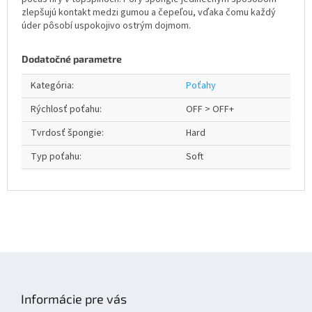
zlepšujú kontakt medzi gumou a čepeľou, vďaka čomu každý
úder pôsobí uspokojivo ostrým dojmom.
Dodatočné parametre
Kategória
:
Poťahy
Rýchlosť poťahu
:
OFF > OFF+
Tvrdosť špongie
:
Hard
Typ poťahu
:
Soft
Z
á
p
Informácie pre vás
ä