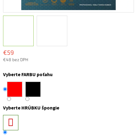
€59
€48 bez DPH
Jednotková
cena:
Vyberte FARBU poťahu
Vyberte HRÚBKU špongie