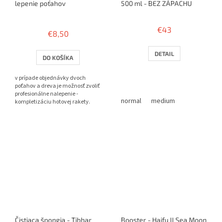
lepenie poťahov
500 ml - BEZ ZÁPACHU
Priemerné
hodnotenie
€43
€8,50
produktu
je
3,8
DETAIL
DO KOŠÍKA
z
5
v prípade objednávky dvoch
hviezdičiek.
poťahov a dreva je možnosť zvoliť
profesionálne nalepenie -
normal
medium
kompletizáciu hotovej rakety.
Čistiaca špongia - Tibhar
Booster - Haifu II Sea Moon