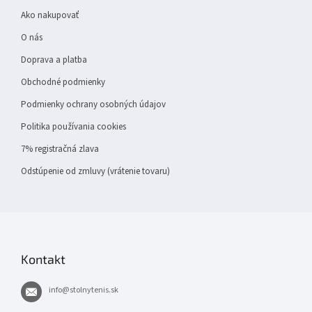
t
Ako nakupovať
i
e
O nás
Doprava a platba
Obchodné podmienky
Podmienky ochrany osobných údajov
Politika používania cookies
7% registračná zlava
Odstúpenie od zmluvy (vrátenie tovaru)
Kontakt
info
@
stolnytenis.sk