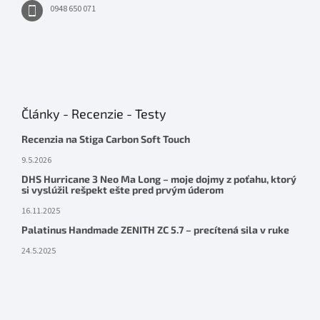
0948 650 071
Články - Recenzie - Testy
Recenzia na Stiga Carbon Soft Touch
9.5.2026
DHS Hurricane 3 Neo Ma Long – moje dojmy z poťahu, ktorý
si vyslúžil rešpekt ešte pred prvým úderom
16.11.2025
Palatinus Handmade ZENITH ZC 5.7 – precítená sila v ruke
24.5.2025