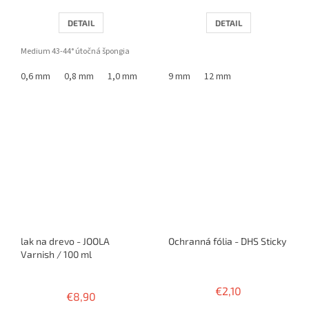
DETAIL
DETAIL
Medium 43-44° útočná špongia
0,6 mm
0,8 mm
1,0 mm
1,5 mm
9 mm
1,8 mm
12 mm
2,0 mm
2,2 m
lak na drevo - JOOLA
Ochranná fólia - DHS Sticky
Varnish / 100 ml
Priemerné
hodnotenie
€2,10
€8,90
produktu