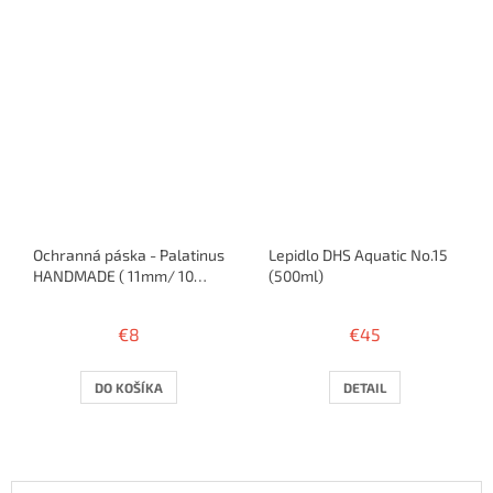
hviezdičiek.
Ochranná páska - Palatinus
Lepidlo DHS Aquatic No.15
HANDMADE ( 11mm/ 10
(500ml)
rakiet )
€8
€45
DO KOŠÍKA
DETAIL