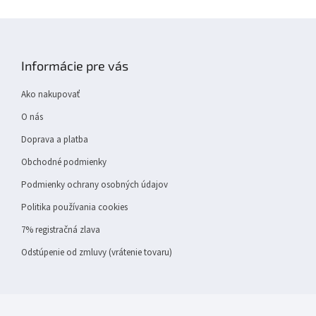
Z
á
p
Informácie pre vás
ä
t
Ako nakupovať
i
e
O nás
Doprava a platba
Obchodné podmienky
Podmienky ochrany osobných údajov
Politika používania cookies
7% registračná zlava
Odstúpenie od zmluvy (vrátenie tovaru)