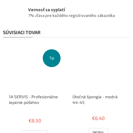
Vernosť sa vyplatí
7% zľava pre každého registrovaného zákazníka
SÚVISIACI TOVAR
Tip
1A SERVIS - Profesionálne
Útočná špongia - modrá
lepenie poťahov
44-45
Priemerné
hodnotenie
€6,40
€8,50
produktu
je
3,8
DETAIL