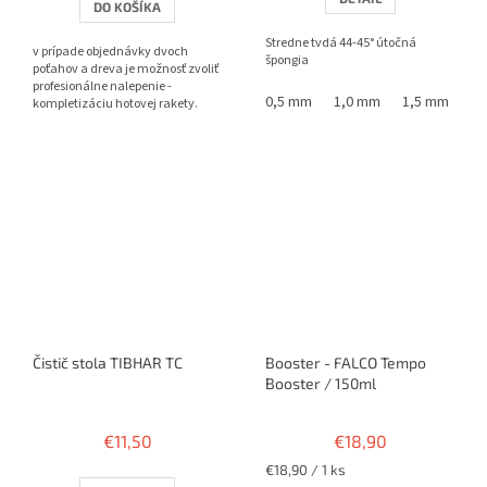
DO KOŠÍKA
z
5
Stredne tvdá 44-45° útočná
v prípade objednávky dvoch
hviezdičiek.
špongia
poťahov a dreva je možnosť zvoliť
profesionálne nalepenie -
0,5 mm
1,0 mm
1,5 mm
1,
kompletizáciu hotovej rakety.
Čistič stola TIBHAR TC
Booster - FALCO Tempo
Booster / 150ml
€11,50
€18,90
Jednotková
€18,90 / 1 ks
cena: