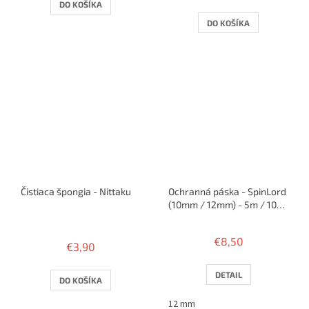
DO KOŠÍKA
DO KOŠÍKA
Čistiaca špongia - Nittaku
Ochranná páska - SpinLord
(10mm / 12mm) - 5m / 10
rakiet
Priemerné
hodnotenie
€8,50
€3,90
produktu
je
4,0
DETAIL
DO KOŠÍKA
z
5
12 mm