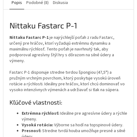
Popis
Podobné (8)
Diskusia
Nittaku Fastarc P-1
Nittaku Fastarc P-1
je najrýchlejší poťah z radu Fastarc,
určený pre hráčov, ktorí vyžadujú extrémnu dynamiku a
maximálnu rýchlosť. Tento poťah je navrhnutý tak, aby
podporoval agresívny štýl hry s dôrazom na silné údery a
výmeny.
Fastarc P-1 disponuje stredne tvrdou špongiou (47,5°) a
pružným vrchným povrchom, ktorý poskytuje vysokú úroveň
rotácie a rýchlosti. Ideálny pre hráčov, ktorí chcú dominovať vo
vysoko intenzívnych výmenách a udržiavať si tlak na súpera.
Kľúčové vlastnosti:
Extrémna rýchlosť:
Ideálne pre agresívne údery a rýchle
výmeny.
Vysoká rotácia:
Výborne sa hodí na topspinové údery.
Presnosť:
Stredne tvrdá houba umožňuje presné a silné
údery.