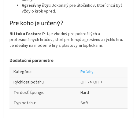
Agresívny štýl:
Dokonalý pre útočníkov, ktorí chcú byť
vždy o krok vpred.
Pre koho je určený?
Nittaku Fastarc P-1
je vhodný pre pokročilých a
profesionálnych hráčov, ktorí preferujú agresívnu a rýchlu hru.
Je ideálny na moderné hry s plastovými loptičkami.
Dodatočné parametre
Kategória
:
Poťahy
Rýchlosť poťahu
:
OFF- > OFF+
Tvrdosť špongie
:
Hard
Typ poťahu
:
Soft