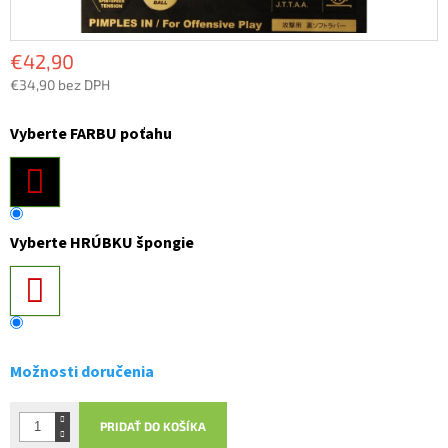
€42,90
€34,90 bez DPH
Jednotková
cena:
Vyberte FARBU poťahu
Vyberte HRÚBKU špongie
Možnosti doručenia
PRIDAŤ DO KOŠÍKA