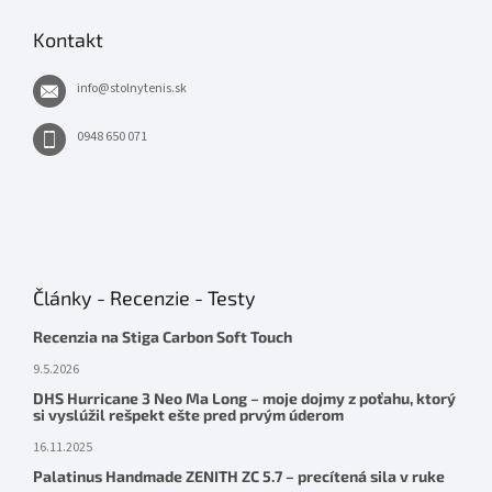
Kontakt
info
@
stolnytenis.sk
0948 650 071
Články - Recenzie - Testy
Recenzia na Stiga Carbon Soft Touch
9.5.2026
DHS Hurricane 3 Neo Ma Long – moje dojmy z poťahu, ktorý
si vyslúžil rešpekt ešte pred prvým úderom
16.11.2025
Palatinus Handmade ZENITH ZC 5.7 – precítená sila v ruke