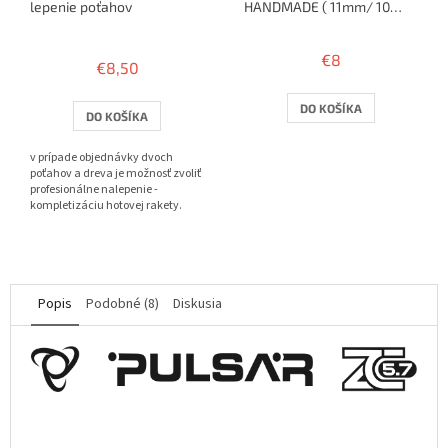
lepenie poťahov
HANDMADE ( 11mm/ 10
rakiet )
Priemerné
hodnotenie
€8
€8,50
produktu
je
3,8
DO KOŠÍKA
DO KOŠÍKA
z
5
v prípade objednávky dvoch
hviezdičiek.
poťahov a dreva je možnosť zvoliť
profesionálne nalepenie -
kompletizáciu hotovej rakety.
Popis
Podobné (8)
Diskusia