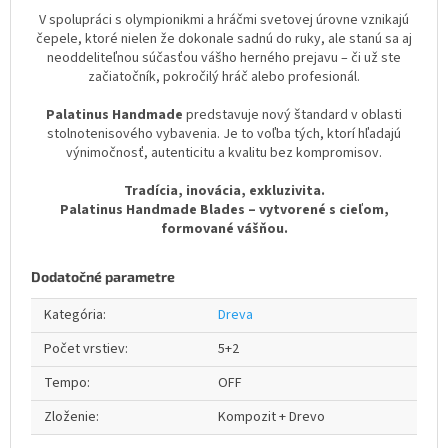
V spolupráci s olympionikmi a hráčmi svetovej úrovne vznikajú
čepele, ktoré nielen že dokonale sadnú do ruky, ale stanú sa aj
neoddeliteľnou súčasťou vášho herného prejavu – či už ste
začiatočník, pokročilý hráč alebo profesionál.
Palatinus Handmade
predstavuje nový štandard v oblasti
stolnotenisového vybavenia. Je to voľba tých, ktorí hľadajú
výnimočnosť, autenticitu a kvalitu bez kompromisov.
Tradícia, inovácia, exkluzivita.
Palatinus Handmade Blades – vytvorené s cieľom,
formované vášňou.
Dodatočné parametre
Kategória
:
Dreva
Počet vrstiev
:
5+2
Tempo
:
OFF
Zloženie
:
Kompozit + Drevo