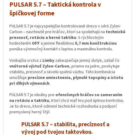
PULSAR 5.7 – Taktická kontrola v
špičkovej forme
PULSAR 5.7 je najvyspelejšie kontrolované drevo v sérii Zylon-
Carbon – navrhnuté pre hráčov, ktorí sa spoliehajú na
technickú
presnosť, rotáciu a hernú taktiku
. S rýchlostným
hodnotením
OFF
a jemne flexibilnou
5,7 mm konštrukciou
ponúka výnimočný kontakt s loptou a maximálnu kontrolu.
Vonkajšia vrstva z
Limby
zabezpečuje jemný dotyk, zatiaľ čo
vnútorná výstuž Zylon-Carbon
, priamo na jadre, poskytuje
stabilitu, presnosť a skvelú spätnú väzbu. Táto kombinácia
umožňuje
precízne umiestnenia, plynulé topspiny a istotu
pri dlhých výmenách
.
PULSAR 5.7 je ideálny pre
ofenzívnych hráčov so zameraním
na rotáciu a taktiku
, ktorí chcú mať hru pod úplnou kontrolou.
Je to drevo, ktoré odmení technické rozhodnutia a podporí
premyslený herný štýl.
PULSAR 5.7 – stabilita, precíznosť a
vývoj pod tvojou taktovkou.