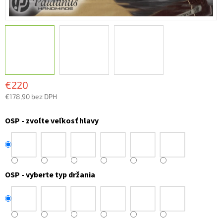
€220
€178,90 bez DPH
Jednotková
cena:
OSP - zvoľte veľkosť hlavy
OSP - vyberte typ držania