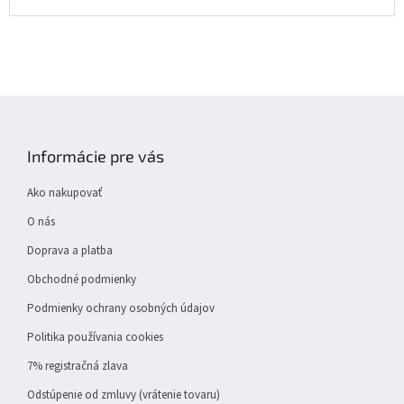
Z
á
p
Informácie pre vás
ä
t
Ako nakupovať
i
e
O nás
Doprava a platba
Obchodné podmienky
Podmienky ochrany osobných údajov
Politika používania cookies
7% registračná zlava
Odstúpenie od zmluvy (vrátenie tovaru)