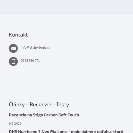
Kontakt
info
@
stolnytenis.sk
0948 650 071
Články - Recenzie - Testy
Recenzia na Stiga Carbon Soft Touch
9.5.2026
DHS Hurricane 3 Neo Ma Long – moje dojmy z poťahu, ktorý