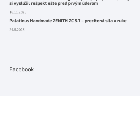
si vyslúžil rešpekt ešte pred prvým úderom
16.11.2025
Palatinus Handmade ZENITH ZC 5.7 – precítená sila v ruke
24.5.2025
Facebook