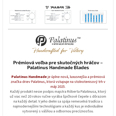
Prémiová voľba pre skutočných hráčov –
Palatinus Handmade Blades
Palatinus Handmade
je úplne nová, luxusnejšia a prémiová
značka driev Palatinus, ktorá vstupuje na stolnotenisový trh v
máji 2025.
Každý produkt nesie podpis majstra Róberta Palatinusa, ktorý
už viac než 20 rokov ručne vyrába špičkové čepele s dôrazom
na každý detail. V jeho dielni sa spája remeselná tradícia s
najmodernejšími technológiami a každý kus je individuálne
vytvorený s vášňou a odbornou precíznosťou.