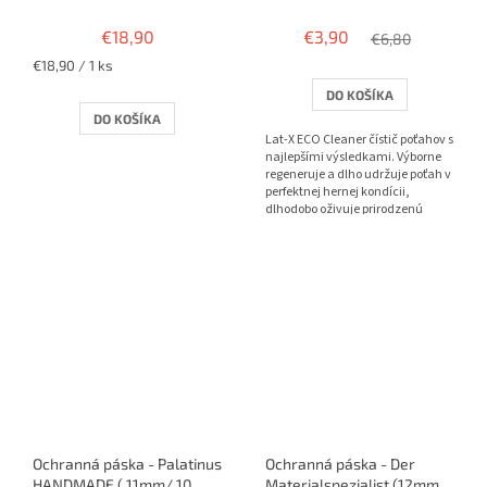
€18,90
€3,90
€6,80
Jednotková
€18,90 / 1 ks
cena:
DO KOŠÍKA
DO KOŠÍKA
Lat-X ECO Cleaner čístič poťahov s
najlepšími výsledkami. Výborne
regeneruje a dlho udržuje poťah v
perfektnej hernej kondícii,
dlhodobo oživuje prirodzenú
priľnavosť a frip...
Ochranná páska - Palatinus
Ochranná páska - Der
HANDMADE ( 11mm/ 10
Materialspezialist (12mm) -