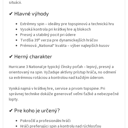
situácii.
✔ Hlavné výhody
Extrémny spin – ideálny pre topspinovú a technickú hru
Vysoká kontrola pri krátkej hre aj blokoch
Presný a stabilný pocit pri údere
Tvrdšia 39° verzia pre dynamickejších hráčov
Prémiová „National“ kvalita – výber najlepších kusov
✔ Herný charakter
Hurricane 3 National je typický čínsky poťah – lepivý, presný a
orientovaný na spin. Vyžaduje aktívny prístup hráča, no odmení
sa extrémnou rotáciou a kontrolou nad každým úderom.
Vyniká najmä v krátkej hre, servise a prvom topspine. Pri
správnej technike dokáže generovať veľmi ťažké a nebezpečné
lopty.
✔ Pre koho je určený?
Pokročilí a profesionálni hráči
Hráči preferujúci spin a kontrolu nad rýchlosťou