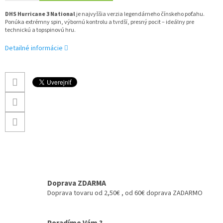
DHS Hurricane 3 National
je najvyššia verzia legendárneho čínskeho poťahu.
Ponúka extrémny spin, výbornú kontrolu a tvrdší, presný pocit – ideálny pre
technickú a topspinovú hru.
Detailné informácie
Doprava ZDARMA
Doprava tovaru od 2,50€ , od 60€ doprava ZADARMO