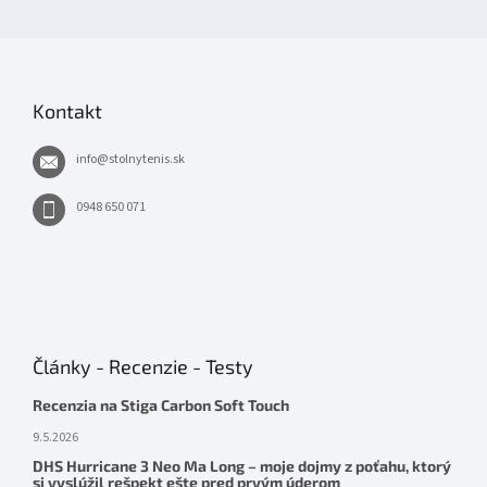
Kontakt
info
@
stolnytenis.sk
0948 650 071
Články - Recenzie - Testy
Recenzia na Stiga Carbon Soft Touch
9.5.2026
DHS Hurricane 3 Neo Ma Long – moje dojmy z poťahu, ktorý
si vyslúžil rešpekt ešte pred prvým úderom