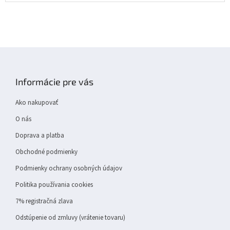
Z
á
p
Informácie pre vás
ä
t
Ako nakupovať
i
e
O nás
Doprava a platba
Obchodné podmienky
Podmienky ochrany osobných údajov
Politika používania cookies
7% registračná zlava
Odstúpenie od zmluvy (vrátenie tovaru)