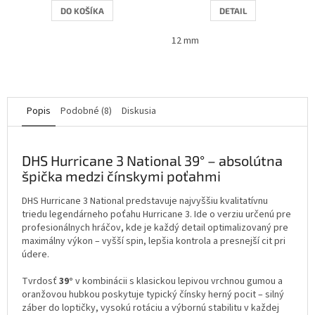
DO KOŠÍKA
DETAIL
12 mm
Popis
Podobné (8)
Diskusia
DHS Hurricane 3 National 39° – absolútna
špička medzi čínskymi poťahmi
DHS Hurricane 3 National predstavuje najvyššiu kvalitatívnu
triedu legendárneho poťahu Hurricane 3. Ide o verziu určenú pre
profesionálnych hráčov, kde je každý detail optimalizovaný pre
maximálny výkon – vyšší spin, lepšia kontrola a presnejší cit pri
údere.
Tvrdosť
39°
v kombinácii s klasickou lepivou vrchnou gumou a
oranžovou hubkou poskytuje typický čínsky herný pocit – silný
záber do loptičky, vysokú rotáciu a výbornú stabilitu v každej