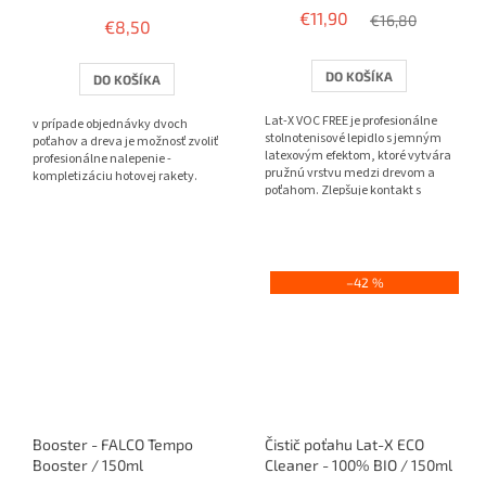
hodnotenie
€11,90
€16,80
€8,50
produktu
je
3,8
DO KOŠÍKA
DO KOŠÍKA
z
5
Lat-X VOC FREE je profesionálne
v prípade objednávky dvoch
hviezdičiek.
stolnotenisové lepidlo s jemným
poťahov a dreva je možnosť zvoliť
latexovým efektom, ktoré vytvára
profesionálne nalepenie -
pružnú vrstvu medzi drevom a
kompletizáciu hotovej rakety.
poťahom. Zlepšuje kontakt s
loptičkou, pridáva...
–42 %
Booster - FALCO Tempo
Čistič poťahu Lat-X ECO
Booster / 150ml
Cleaner - 100% BIO / 150ml