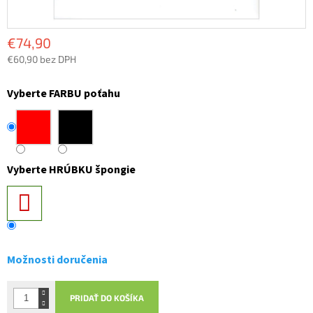
€74,90
€60,90 bez DPH
Jednotková
cena:
Vyberte FARBU poťahu
Vyberte HRÚBKU špongie
Možnosti doručenia
PRIDAŤ DO KOŠÍKA