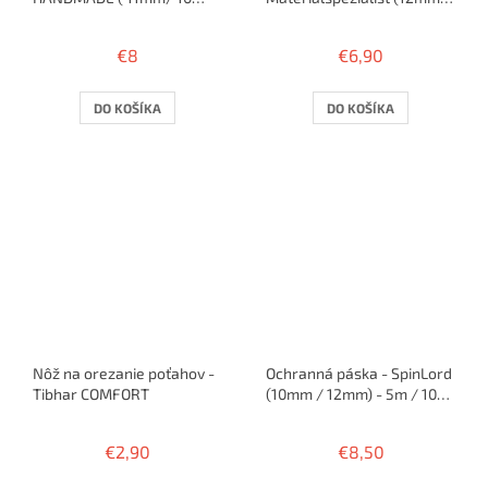
rakiet )
5m / 10 rakiet
€8
€6,90
DO KOŠÍKA
DO KOŠÍKA
Nôž na orezanie poťahov -
Ochranná páska - SpinLord
Tibhar COMFORT
(10mm / 12mm) - 5m / 10
rakiet
€2,90
€8,50