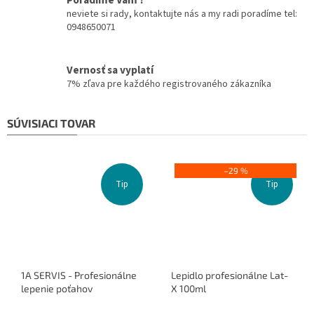
Poradíme Vám ?
neviete si rady, kontaktujte nás a my radi poradíme tel:
0948650071
Vernosť sa vyplatí
7% zľava pre každého registrovaného zákazníka
SÚVISIACI TOVAR
–29 %
Tip
Tip
1A SERVIS - Profesionálne
Lepidlo profesionálne Lat-
lepenie poťahov
X 100ml
Priemerné