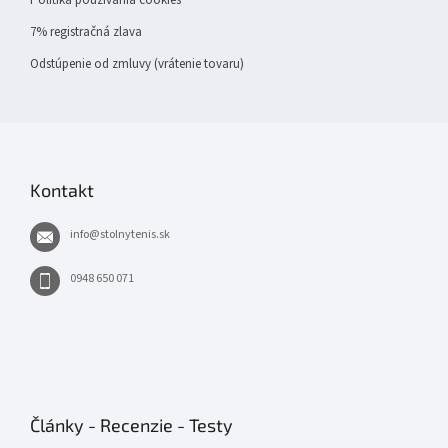
Politika používania cookies
7% registračná zlava
Odstúpenie od zmluvy (vrátenie tovaru)
Kontakt
info
@
stolnytenis.sk
0948 650 071
Články - Recenzie - Testy