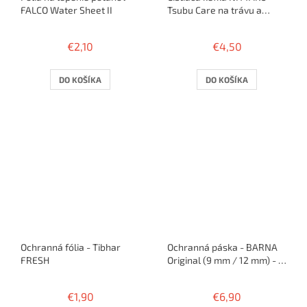
FALCO Water Sheet II
Tsubu Care na trávu a
sendvič
€2,10
€4,50
DO KOŠÍKA
DO KOŠÍKA
Ochranná fólia - Tibhar
Ochranná páska - BARNA
FRESH
Original (9 mm / 12 mm) - 5
m / 10 rakiet
€1,90
€6,90