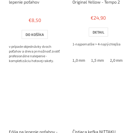
lepenie poťahov
Original Yellow - Tempo 2
Priemerné
hodnotenie
€24,90
€8,50
produktu
je
3,8
DETAIL
DO KOŠÍKA
z
5
1-najpomalšie > 4-najrýchlejšia
v prípade objednávky dvoch
hviezdičiek.
poťahov a dreva je možnosť zvoliť
profesionálne nalepenie -
1,0 mm
1,5 mm
2,0 mm
kompletizáciu hotovej rakety.
Fólia na lepenie poťahov -
Čistiaca kefka NITTAKU