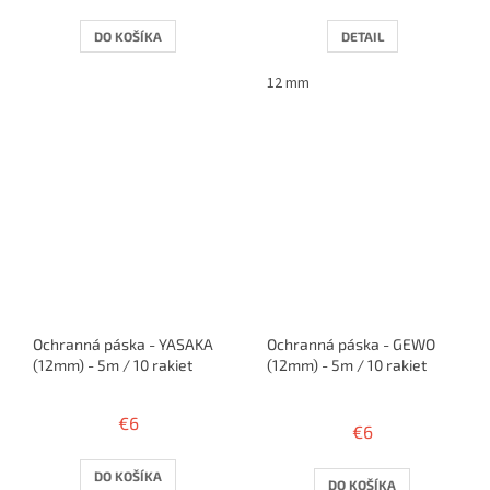
DO KOŠÍKA
DETAIL
12 mm
Ochranná páska - YASAKA
Ochranná páska - GEWO
(12mm) - 5m / 10 rakiet
(12mm) - 5m / 10 rakiet
Priemerné
hodnotenie
€6
€6
produktu
je
5,0
DO KOŠÍKA
DO KOŠÍKA