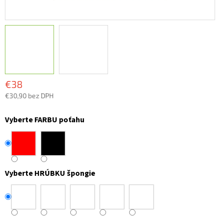
€38
€30,90 bez DPH
Jednotková
cena:
Vyberte FARBU poťahu
Vyberte HRÚBKU špongie