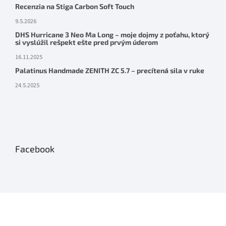
Recenzia na Stiga Carbon Soft Touch
9.5.2026
DHS Hurricane 3 Neo Ma Long – moje dojmy z poťahu, ktorý
si vyslúžil rešpekt ešte pred prvým úderom
16.11.2025
Palatinus Handmade ZENITH ZC 5.7 – precítená sila v ruke
24.5.2025
Facebook