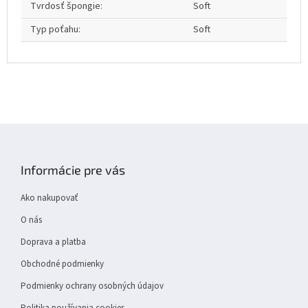
Tvrdosť špongie
:
Soft
Typ poťahu
:
Soft
Z
á
p
Informácie pre vás
ä
t
Ako nakupovať
i
e
O nás
Doprava a platba
Obchodné podmienky
Podmienky ochrany osobných údajov