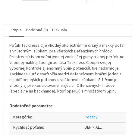
z
5
hviezdičiek.
Popis
Podobné (8)
Diskusia
Poťah Tackiness C je vhodný ako extrémne drsný a mäkký poťah
s vnútornými zúbkami pre všetkých Defenzívnych hráčov.
Prostredníctvom veľmi jemnej vonkajšej gumy a k nej perfektne
vhodnej mäkkej špongii ponúka Tackiness C popri svojej
výbornej kontrole aj enormný Spin- potenciál. Nie nadarmo je
Tackiness C už desaťročia medzi defenzívnymi hráčmi jeden z
najobľúbenejších poťahov s vnútornými zúbkami. S 1.9mm je
vhodný aj pre kontrolovane hrajúcich Offenzívnych- hráčov
(špeciálne na backhande), ktorí operujú s množstvom Spinu.
Dodatočné parametre
Kategória
:
Poťahy
Rýchlosť poťahu
:
DEF > ALL