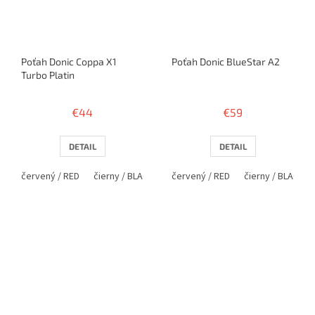
Poťah Donic Coppa X1
Poťah Donic BlueStar A2
Turbo Platin
€44
€59
DETAIL
DETAIL
červený / RED
čierny / BLACK
červený / RED
čierny / BLACK