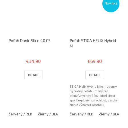
Novinka
Poťah Donic Slice 40 CS
Poťah STIGA HELIX Hybrid
M
€34,90
€69,90
DETAIL
DETAIL
STIGA Helix Hybrid M je moderný
hybridný poťah určený pre
ofenzívnych hráčov, ktorí chcú
spojiť explozívnu rýchlosť, vysoký
spin a výbornú kontrolu.
Kombinácia medium tvrdej...
červený / RED
čierny / BLACK
červený / RED
čierny / BLACK