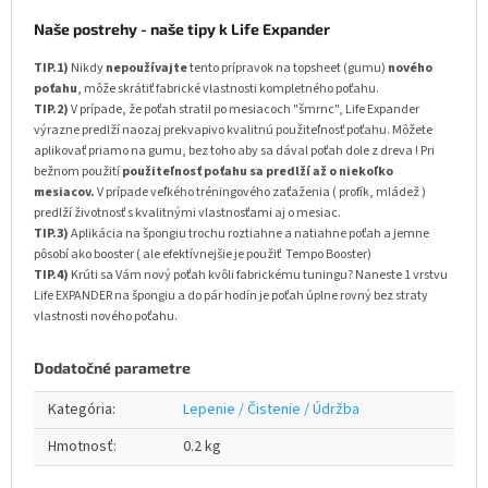
Naše postrehy - naše tipy k Life Expander
TIP.1)
Nikdy
nepoužívajte
tento prípravok na topsheet (gumu)
nového
poťahu
, môže skrátiť fabrické vlastnosti kompletného poťahu.
TIP.2)
V prípade, že poťah stratil po mesiacoch "šmrnc", Life Expander
výrazne predlží naozaj prekvapivo kvalitnú použiteľnosť poťahu. Môžete
aplikovať priamo na gumu, bez toho aby sa dával poťah dole z dreva ! Pri
bežnom použití
použiteľnosť poťahu sa predlží až o niekoľko
mesiacov.
V prípade veľkého tréningového zaťaženia ( profík, mládež )
predlží životnosť s kvalitnými vlastnosťami aj o mesiac.
TIP.3)
Aplikácia na špongiu trochu roztiahne a natiahne poťah a jemne
pôsobí ako booster ( ale efektívnejšie je použiť Tempo Booster)
TIP.4)
Krúti sa Vám nový poťah kvôli fabrickému tuningu? Naneste 1 vrstvu
Life EXPANDER na špongiu a do pár hodín je poťah úplne rovný bez straty
vlastnosti nového poťahu.
Dodatočné parametre
Kategória
:
Lepenie / Čistenie / Údržba
Hmotnosť
:
0.2 kg