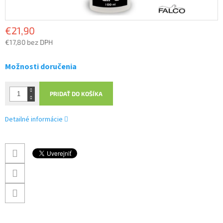
€21,90
€17,80 bez DPH
Jednotková
cena:
Možnosti doručenia
PRIDAŤ DO KOŠÍKA
Detailné informácie