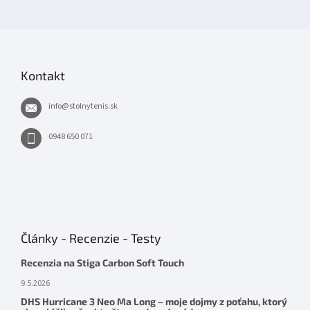
Kontakt
info
@
stolnytenis.sk
0948 650 071
Články - Recenzie - Testy
Recenzia na Stiga Carbon Soft Touch
9.5.2026
DHS Hurricane 3 Neo Ma Long – moje dojmy z poťahu, ktorý