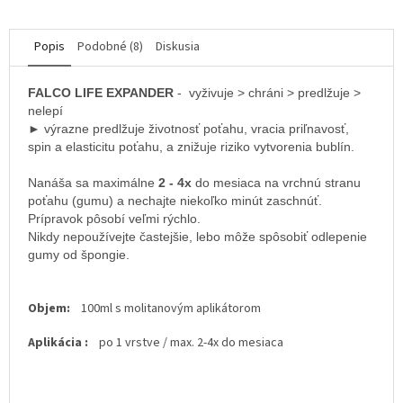
Popis
Podobné (8)
Diskusia
FALCO LIFE EXPANDER
- vyživuje > chráni > predlžuje >
nelepí
► výrazne predlžuje životnosť poťahu, vracia priľnavosť,
spin a elasticitu poťahu, a znižuje riziko vytvorenia bublín.
Nanáša sa maximálne
2 - 4x
do mesiaca na vrchnú stranu
poťahu (gumu) a nechajte niekoľko minút zaschnúť.
Prípravok pôsobí veľmi rýchlo.
Nikdy nepoužívejte častejšie, lebo môže spôsobiť odlepenie
gumy od špongie.
Objem:
100ml s molitanovým aplikátorom
Aplikácia :
po 1 vrstve / max. 2-4x do mesiaca