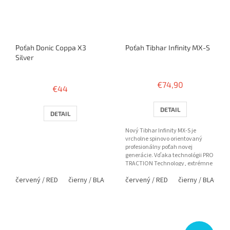
Poťah Donic Coppa X3
Poťah Tibhar Infinity MX-S
Silver
Priemerné
hodnotenie
€74,90
€44
produktu
je
5,0
DETAIL
DETAIL
z
5
Nový Tibhar Infinity MX-S je
hviezdičiek.
vrcholne spinovo orientovaný
profesionálny poťah novej
generácie. Vďaka technológii PRO
TRACTION Technology, extrémne
priľnavému vrchnému povrchu
červený / RED
čierny / BLACK
červený / RED
čierny / BLACK
a...