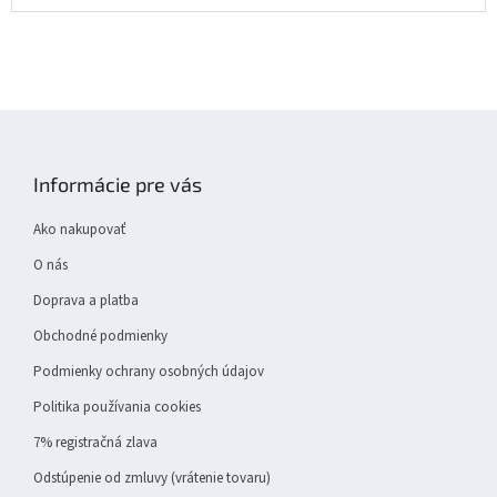
Z
á
p
Informácie pre vás
ä
t
Ako nakupovať
i
e
O nás
Doprava a platba
Obchodné podmienky
Podmienky ochrany osobných údajov
Politika používania cookies
7% registračná zlava
Odstúpenie od zmluvy (vrátenie tovaru)