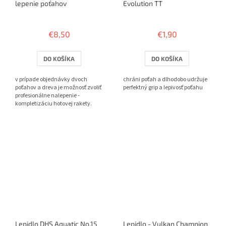
lepenie poťahov
Evolution TT
Priemerné
Priemerné
hodnotenie
hodnotenie
€8,50
€1,90
produktu
produktu
je
je
3,8
4,0
DO KOŠÍKA
DO KOŠÍKA
z
z
5
5
v prípade objednávky dvoch
chráni poťah a dlhodobo udržuje
hviezdičiek.
hviezdičiek.
poťahov a dreva je možnosť zvoliť
perfektný grip a lepivosť poťahu
profesionálne nalepenie -
kompletizáciu hotovej rakety.
Lepidlo DHS Aquatic No.15
Lepidlo - Vulkan Champion