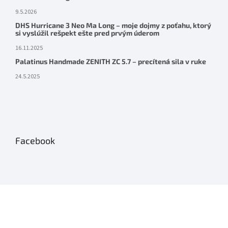
9.5.2026
DHS Hurricane 3 Neo Ma Long – moje dojmy z poťahu, ktorý
si vyslúžil rešpekt ešte pred prvým úderom
16.11.2025
Palatinus Handmade ZENITH ZC 5.7 – precítená sila v ruke
24.5.2025
Facebook