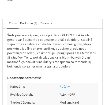
9 mm
Popis
Podobné (8)
Diskusia
Šedá pružinová špongia X sa používa v GLAYZER, takže sila
generovaná spinom sa optimálne prenáša do úderu. Stabilná
trajektória sa vytvára vďaka kombinácii vrchnej gumy, ktorá
poskytuje ideálny cit pre loptičku, a zosilnenej odolnosti
povrchu proti oderu, čo umožňuje Spring Sponge X s tvrdosťou
38 stupňov. Tento poťah tak ponúka hráčom rôznych úrovní
možnosť vykonávať silné údery s topspinom na forhende aj
bekhende so zameraním na spin a protiúdery.
Dodatočné parametre
Kategória
:
Poťahy
Rýchlosť poťahu
:
ALL+ > OFF
Tvrdosť špongie
:
Medium, Hard