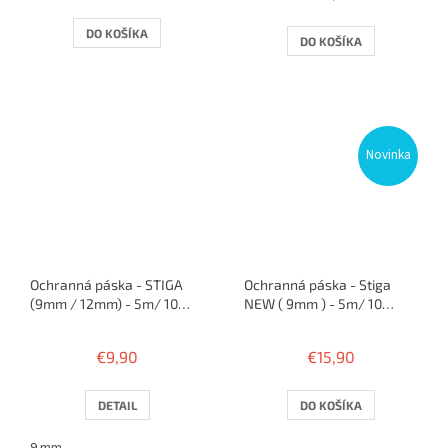
je
5,0
DO KOŠÍKA
DO KOŠÍKA
z
5
hviezdičiek.
Novinka
Ochranná páska - STIGA
Ochranná páska - Stiga
(9mm / 12mm) - 5m/ 10
NEW ( 9mm ) - 5m/ 10
rakiet
rakiet
€9,90
€15,90
DETAIL
DO KOŠÍKA