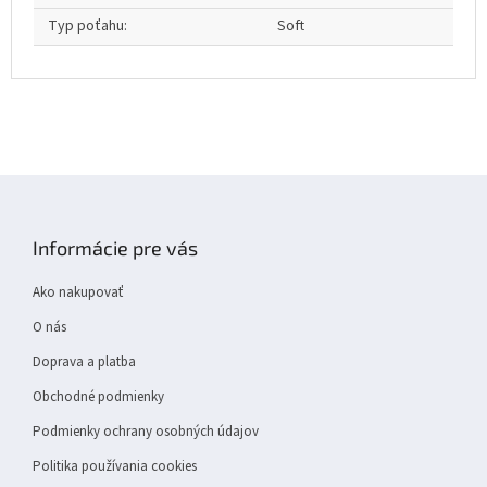
Typ poťahu
:
Soft
Z
á
p
Informácie pre vás
ä
t
Ako nakupovať
i
e
O nás
Doprava a platba
Obchodné podmienky
Podmienky ochrany osobných údajov
Politika používania cookies