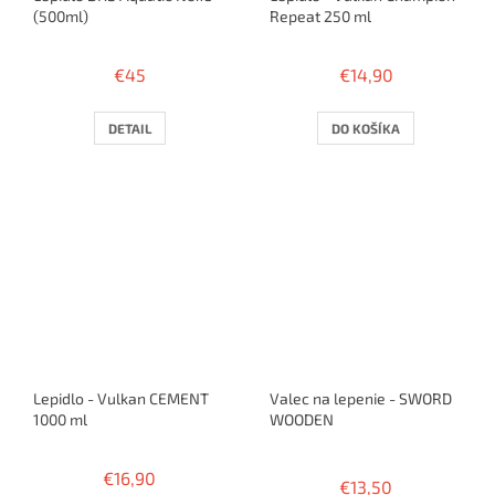
(500ml)
Repeat 250 ml
€45
€14,90
DETAIL
DO KOŠÍKA
Lepidlo - Vulkan CEMENT
Valec na lepenie - SWORD
1000 ml
WOODEN
Priemerné
hodnotenie
€16,90
€13,50
produktu