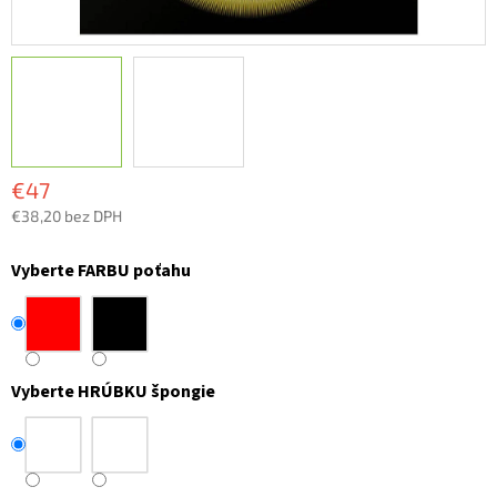
€47
€38,20 bez DPH
Jednotková
cena:
Vyberte FARBU poťahu
Vyberte HRÚBKU špongie