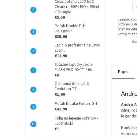
Čistič poťahu Lat-X ECO
Cleaner - 100% BIO / 150ml
+ špongia
€5,50
v prípade o
poťahov a dr
Poťah Double Fish
profesionáln
Polestar-P
kompletizác
€35,90
Kó
Lepidlo profesionálne Lat-X
100ml
€11,90
Súťažné loptičky Joola
FLASH PRO 40+*** / 6ks
Popis
€8
Ochranná fólia Lat-X
Evolution TT
Andro
€1,90
Poťah Nittaku Fastarc G-1
Andro A
€42,90
silnej r
legend
Fólia na lepenie poťahov -
Lat-X StickIT
Konštru
€1
veľmi st