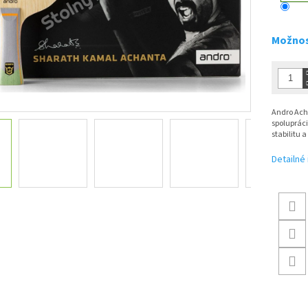
Možnos
Andro Ach
spoluprác
stabilitu 
Detailné