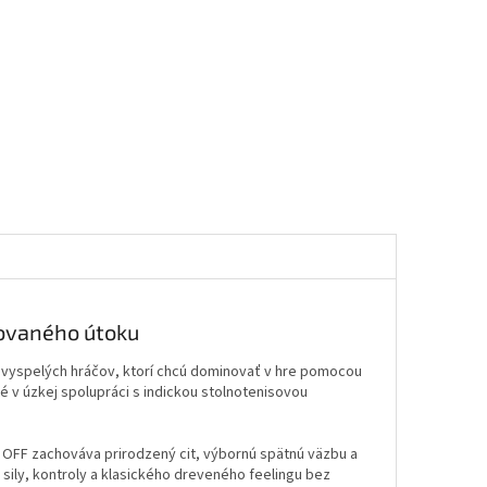
lovaného útoku
 vyspelých hráčov, ktorí chcú dominovať v hre pomocou
é v úzkej spolupráci s indickou stolnotenisovou
 OFF zachováva prirodzený cit, výbornú spätnú väzbu a
sily, kontroly a klasického dreveného feelingu bez