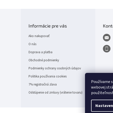
Z
á
p
Informácie pre vás
Kont
ä
t
Ako nakupovať
i
e
O nás
Doprava a platba
Obchodné podmienky
Podmienky ochrany osobných údajov
Politika používania cookies
Používame s
7% registračná zlava
webovej strá
použiteľnos
Odstúpenie od zmluvy (vrátenie tovaru)
Nastaven