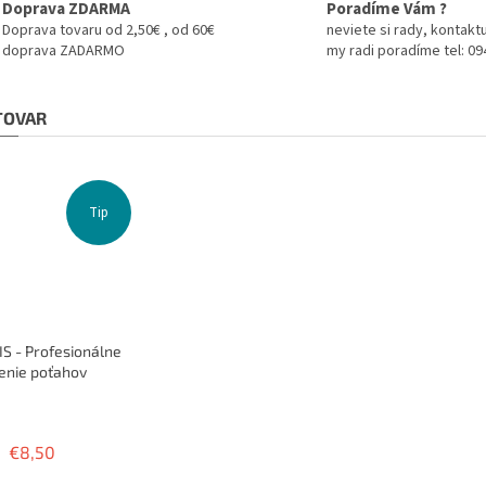
Doprava ZDARMA
Poradíme Vám ?
Doprava tovaru od 2,50€ , od 60€
neviete si rady, kontaktu
doprava ZADARMO
my radi poradíme tel: 0
 TOVAR
Tip
S - Profesionálne
enie poťahov
Priemerné
hodnotenie
produktu
€8,50
je
3,8