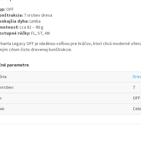
yp:
OFF
onštrukcia:
7 vrstiev dreva
onkajšia dyha:
Limba
motnosť:
cca 81 – 90 g
ostupné rúčky:
FL, ST, AN
hanta Legacy OFF je ideálnou voľbou pre hráčov, ktorí chcú moderné ofenzí
ným citom čisto drevenej konštrukcie.
čné parametre
ória
:
Dre
vrstiev
:
7
o
:
OFF
ie
:
Cel