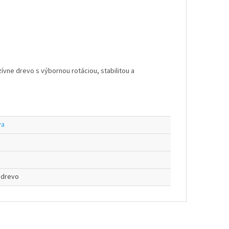
vne drevo s výbornou rotáciou, stabilitou a
va
odrevo