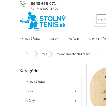
Prejsť
0948 650 071
na
obsah
AKCIA TÝŽDŇA
DREVA
POŤAHY
LEPENIE / Č
Domov
Dreva
Drevo Andro Achanta Legacy OFF
B
Preskočiť
Kategórie
o
kategórie
č
n
AKCIA TÝŽDŇA
ý
Dreva
p
a
Poťahy
n