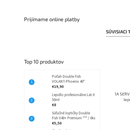
Prijímame online platby
SÚVISIACI
Top 10 produktov
Poťah Double Fish
VOLANT-Phoenix 40°
€19,90
1A SERVI
Lepidlo profesionálne Lat-X
lep
50ml
€8
Súťažné loptičky Double
Fish V40+ Premium *** / 6ks
€5,50