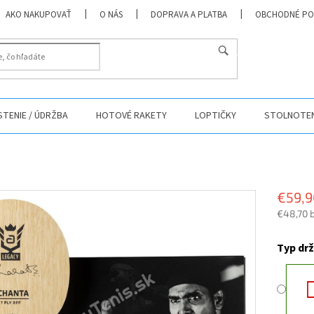
AKO NAKUPOVAŤ
O NÁS
DOPRAVA A PLATBA
OBCHODNÉ PO
HĽADAŤ
ISTENIE / ÚDRŽBA
HOTOVÉ RAKETY
LOPTIČKY
STOLNOTEN
€59,9
€48,70 
Jednotk
cena:
Typ dr