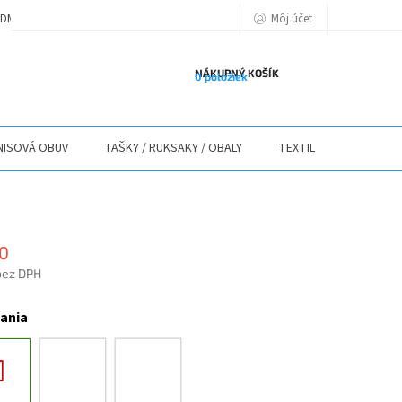
Môj účet
DMIENKY
PODMIENKY OCHRANY OSOBNÝCH ÚDAJOV
POLITIKA POU
NÁKUPNÝ KOŠÍK
0 položiek
ISOVÁ OBUV
TAŠKY / RUKSAKY / OBALY
TEXTIL
STOLY / 
0
bez DPH
ová
žania