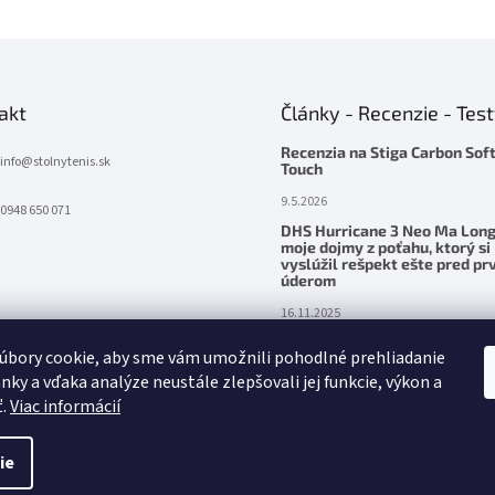
akt
Články - Recenzie - Tes
Recenzia na Stiga Carbon Sof
info
@
stolnytenis.sk
Touch
9.5.2026
0948 650 071
DHS Hurricane 3 Neo Ma Long
moje dojmy z poťahu, ktorý si
vyslúžil rešpekt ešte pred p
úderom
16.11.2025
Palatinus Handmade ZENITH Z
úbory cookie, aby sme vám umožnili pohodlné prehliadanie
– precítená sila v ruke
nky a vďaka analýze neustále zlepšovali jej funkcie, výkon a
24.5.2025
ť.
Viac informácií
ie