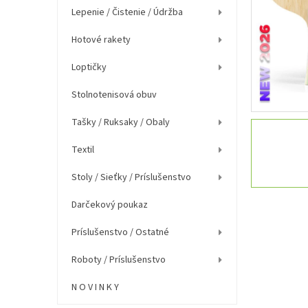
e
Lepenie / Čistenie / Údržba
l
Hotové rakety
Loptičky
Stolnotenisová obuv
Tašky / Ruksaky / Obaly
Textil
Stoly / Sieťky / Príslušenstvo
Darčekový poukaz
Príslušenstvo / Ostatné
Roboty / Príslušenstvo
N O V I N K Y