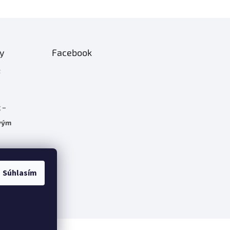
ty
Facebook
t
 –
rvým
C 5.7
Súhlasím