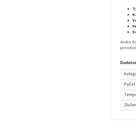
T
K
V
H
D
Andro Ac
prirodze
Dodato
Kateg
Počet 
Temp
Zložen