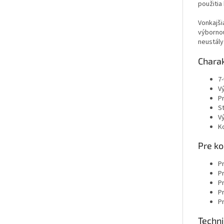
použitia
Vonkajši
výbornou
neustály
Charak
7
Vý
Pr
S
V
K
Pre ko
P
P
P
Pr
Pr
Techn