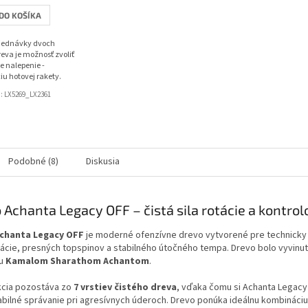
z
DO KOŠÍKA
5
hviezdičiek.
bjednávky dvoch
eva je možnosť zvoliť
e nalepenie -
iu hotovej rakety.
d:
LX5269_LX2361
Podobné (8)
Diskusia
 Achanta Legacy OFF – čistá sila rotácie a kontro
chanta Legacy OFF
je moderné ofenzívne drevo vytvorené pre technicky
otácie, presných topspinov a stabilného útočného tempa. Drevo bolo vyvinut
ou
Kamalom Sharathom Achantom
.
kcia pozostáva zo
7 vrstiev čistého dreva
, vďaka čomu si Achanta Legacy
abilné správanie pri agresívnych úderoch. Drevo ponúka ideálnu kombináciu 