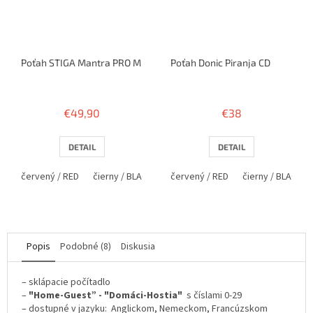
Poťah STIGA Mantra PRO M
Poťah Donic Piranja CD
€49,90
€38
DETAIL
DETAIL
červený / RED
čierny / BLACK
červený / RED
čierny / BLACK
Popis
Podobné (8)
Diskusia
– sklápacie počítadlo
–
"Home-Guest” - "Domáci-Hostia"
s číslami 0-29
– dostupné v jazyku: Anglickom, Nemeckom, Francúzskom