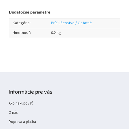
Dodatočné parametre
Kategória
:
Príslušenstvo / Ostatné
Hmotnosť
:
0.2 kg
Z
á
p
Informácie pre vás
ä
t
Ako nakupovať
i
e
O nás
Doprava a platba