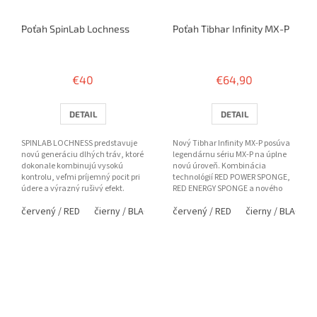
Poťah SpinLab Lochness
Poťah Tibhar Infinity MX-P
€40
€64,90
DETAIL
DETAIL
SPINLAB LOCHNESS predstavuje
Nový Tibhar Infinity MX-P posúva
novú generáciu dlhých tráv, ktoré
legendárnu sériu MX-P na úplne
dokonale kombinujú vysokú
novú úroveň. Kombinácia
kontrolu, veľmi príjemný pocit pri
technológií RED POWER SPONGE,
údere a výrazný rušivý efekt.
RED ENERGY SPONGE a nového
Mimoriadne mäkká gumová...
vrchného gumového povrchu s
červený / RED
čierny / BLACK
červený / RED
čierny / BLACK
PRO...