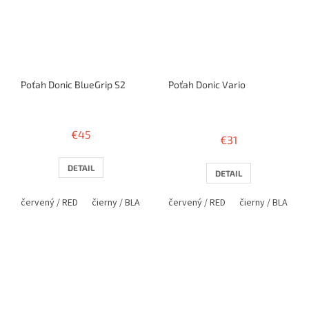
Poťah Donic BlueGrip S2
Poťah Donic Vario
Priemerné
hodnotenie
€45
€31
produktu
je
2,3
DETAIL
DETAIL
z
5
červený / RED
čierny / BLACK
červený / RED
čierny / BLACK
hviezdičiek.