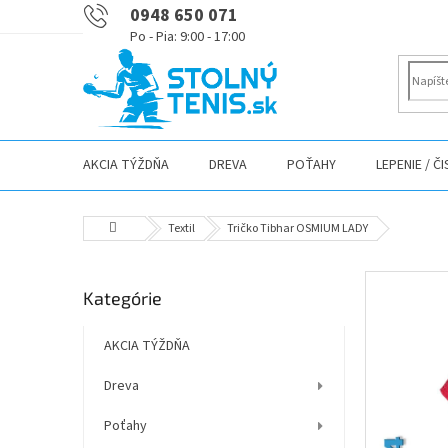
Prejsť
0948 650 071
na
obsah
AKCIA TÝŽDŇA
DREVA
POŤAHY
LEPENIE / Č
Domov
Textil
Tričko Tibhar OSMIUM LADY
B
Preskočiť
Kategórie
o
kategórie
č
n
AKCIA TÝŽDŇA
ý
Dreva
p
a
Poťahy
n