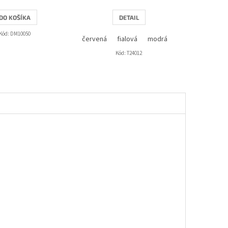
5,0
z
DO KOŠÍKA
DETAIL
5
hviezdičiek.
Kód:
DM10050
červená
fialová
modrá
oranžová
tma
Kód:
T24012