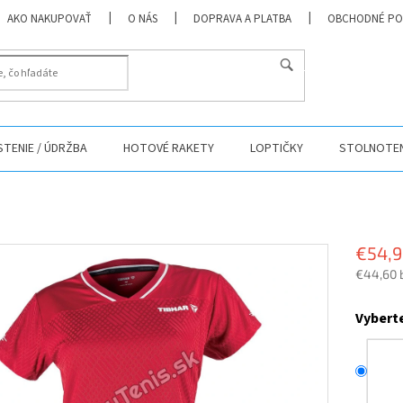
AKO NAKUPOVAŤ
O NÁS
DOPRAVA A PLATBA
OBCHODNÉ PO
HĽADAŤ
ISTENIE / ÚDRŽBA
HOTOVÉ RAKETY
LOPTIČKY
STOLNOTEN
€54,
€44,60 
Jednotk
cena:
Vyberte