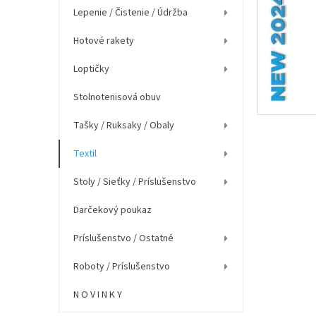
e
Lepenie / Čistenie / Údržba
l
Hotové rakety
Loptičky
Stolnotenisová obuv
Tašky / Ruksaky / Obaly
Textil
Stoly / Sieťky / Príslušenstvo
Darčekový poukaz
Príslušenstvo / Ostatné
Roboty / Príslušenstvo
N O V I N K Y