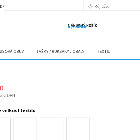
Môj účet
DMIENKY
PODMIENKY OCHRANY OSOBNÝCH ÚDAJOV
POLITIKA POU
NÁKUPNÝ KOŠÍK
0 položiek
ISOVÁ OBUV
TAŠKY / RUKSAKY / OBALY
TEXTIL
STOLY / 
90
bez DPH
ová
 veľkosť textilu