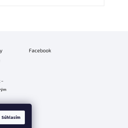
ty
Facebook
t
 –
rvým
C 5.7
Súhlasím