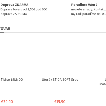
Doprava ZDARMA
Poradíme Vám ?
Doprava tovaru od 2,50€ , od 60€
neviete si rady, kontaktu
doprava ZADARMO
my radi poradíme tel: 0
 TOVAR
o Tibhar MUNDO
Uterák STIGA SOFT Grey
Mate
ABSO
€39,90
€19,90