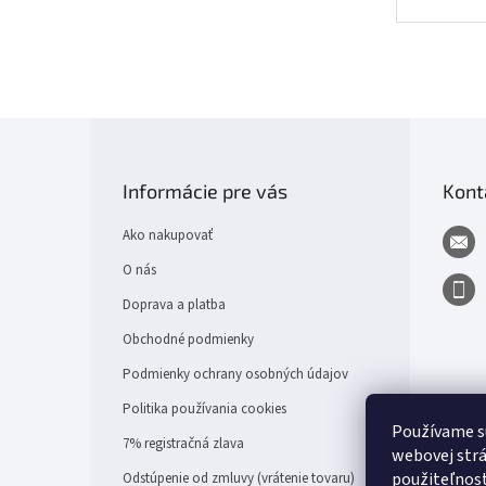
Z
á
p
Informácie pre vás
Kont
ä
t
Ako nakupovať
i
e
O nás
Doprava a platba
Obchodné podmienky
Podmienky ochrany osobných údajov
Politika používania cookies
Používame s
7% registračná zlava
webovej strá
použiteľnos
Odstúpenie od zmluvy (vrátenie tovaru)