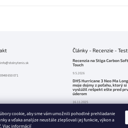
akt
Články - Recenzie - Tes
Recenzia na Stiga Carbon Sof
info
@
stolnytenis.sk
Touch
9.5.2026
0948 650 071
DHS Hurricane 3 Neo Ma Long
moje dojmy z poťahu, ktorý si
vyslúžil rešpekt ešte pred p
úderom
16.11.2025
Palatinus Handmade ZENITH Z
úbory cookie, aby sme vám umožnili pohodlné prehliadanie
– precítená sila v ruke
nky a vďaka analýze neustále zlepšovali jej funkcie, výkon a
24.5.2025
ť.
Viac informácií