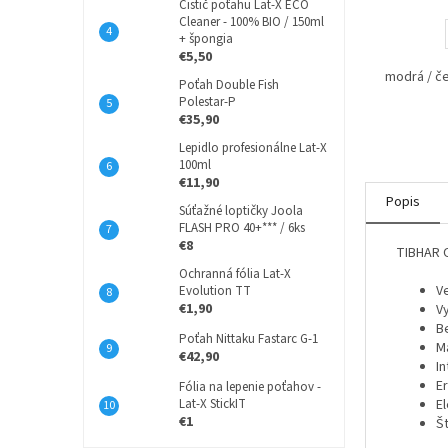
Čistič poťahu Lat-X ECO
Cleaner - 100% BIO / 150ml
+ špongia
€5,50
modrá / č
Poťah Double Fish
Polestar-P
€35,90
Lepidlo profesionálne Lat-X
100ml
€11,90
Popis
Súťažné loptičky Joola
FLASH PRO 40+*** / 6ks
€8
TIBHAR 
Ochranná fólia Lat-X
V
Evolution TT
€1,90
V
B
Poťah Nittaku Fastarc G-1
Ma
€42,90
In
E
Fólia na lepenie poťahov -
Lat-X StickIT
E
€1
Š