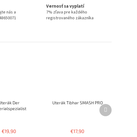
Vernosť sa vyplatí
jte nás a
7% zľava pre každého
948650071
registrovaného zákazníka
Uterák Der
Uterák Tibhar SMASH PRO
Ďalší
rialspezialist
produkt
RBER - modrý
Priemerné
hodnotenie
produktu
€19,90
€17,90
je