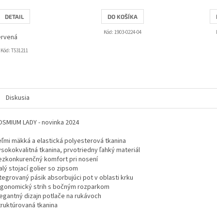
DETAIL
DO KOŠÍKA
Kód:
1903-0224-04
ervená
Kód:
T531211
Diskusia
OSMIUM LADY - novinka 2024
eľmi mäkká a elastická polyesterová tkanina
ysokokvalitná tkanina, prvotriedny ľahký materiál
ezkonkurenčný komfort pri nosení
lý stojací golier so zipsom
tegrovaný pásik absorbujúci pot v oblasti krku
rgonomický strih s bočným rozparkom
legantný dizajn potlače na rukávoch
truktúrovaná tkanina