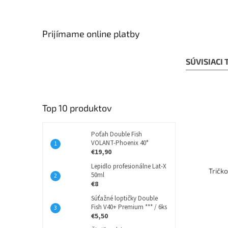
Prijímame online platby
SÚVISIACI
Top 10 produktov
Poťah Double Fish
VOLANT-Phoenix 40°
€19,90
Lepidlo profesionálne Lat-X
Tričk
50ml
€8
Súťažné loptičky Double
Fish V40+ Premium *** / 6ks
€5,50