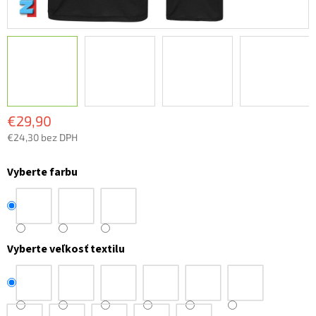
€29,90
€24,30 bez DPH
Jednotková
cena:
Vyberte farbu
Vyberte veľkosť textilu