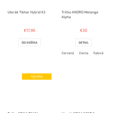
Uterák Tibhar Hybrid K3
Tričko ANDRO Melange
Alpha
€17,90
€30
DO KOŠÍKA
DETAIL
červená
čierna
fialová
mo
Výpredaj