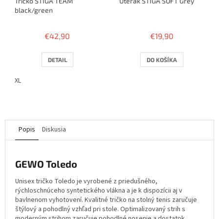
Tričko STIGA TEAM
Uterák STIGA SOFT Grey
black/green
€42,90
€19,90
DETAIL
DO KOŠÍKA
XL
Popis
Diskusia
GEWO Toledo
Unisex tričko Toledo je vyrobené z priedušného,
rýchloschnúceho syntetického vlákna a je k dispozícii aj v
bavlnenom vyhotovení. Kvalitné tričko na stolný tenis zaručuje
štýlový a pohodlný vzhľad pri stole. Optimalizovaný strih s
moderným strihom zaručuje pohodlné nosenie a dostatok