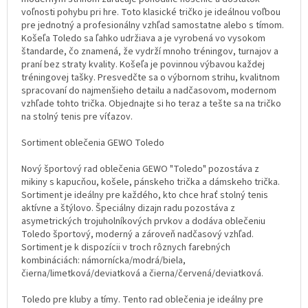
voľnosti pohybu pri hre. Toto klasické tričko je ideálnou voľbou
pre jednotný a profesionálny vzhľad samostatne alebo s tímom.
Košeľa Toledo sa ľahko udržiava a je vyrobená vo vysokom
štandarde, čo znamená, že vydrží mnoho tréningov, turnajov a
praní bez straty kvality. Košeľa je povinnou výbavou každej
tréningovej tašky. Presvedčte sa o výbornom strihu, kvalitnom
spracovaní do najmenšieho detailu a nadčasovom, modernom
vzhľade tohto trička. Objednajte si ho teraz a tešte sa na tričko
na stolný tenis pre víťazov.
Sortiment oblečenia GEWO Toledo
Nový športový rad oblečenia GEWO "Toledo" pozostáva z
mikiny s kapucňou, košele, pánskeho trička a dámskeho trička.
Sortiment je ideálny pre každého, kto chce hrať stolný tenis
aktívne a štýlovo. Špeciálny dizajn radu pozostáva z
asymetrických trojuholníkových prvkov a dodáva oblečeniu
Toledo športový, moderný a zároveň nadčasový vzhľad.
Sortiment je k dispozícii v troch rôznych farebných
kombináciách: námornícka/modrá/biela,
čierna/limetková/deviatková a čierna/červená/deviatková.
Toledo pre kluby a tímy. Tento rad oblečenia je ideálny pre