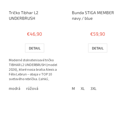
Tričko Tibhar L2
Bunda STIGA MEMBER
UNDERBRUSH
navy / blue
€46,90
€59,90
DETAIL
DETAIL
Moderné stolnotenisové tričko
TIBHAR L2 UNDERBRUSH (model
2026), ktoré nosia bratia Alexis a
Félix Lebrun – obaja v TOP 10
svetového rebríčka. Ľahký,
priedušný materiál zo 100 %...
modrá
rúžová
M
XL
3XL