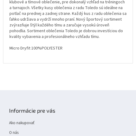
klubové a tímové oblečenie, pre dokonalý vzhľad na tréningoch
a turnajoch. Všetky kusy oblečenia z radu Toledo sú ideálne na
potlač na prednej a zadnej strane. Každý kus z radu oblečenia sa
ľahko udržiava a vydrží mnoho praní. Nový športový sortiment
zvýrazňuje štýl každého tímu a zaručuje vysokú úroveň
pohodlia. Sortiment oblečenia Toledo je dobrou investíciou do
kvality vybavenia a profesionálneho vzhľadu tímu.
Micro Dryfit 100%POLYESTER
Z
á
p
Informácie pre vás
ä
t
Ako nakupovať
i
e
O nás