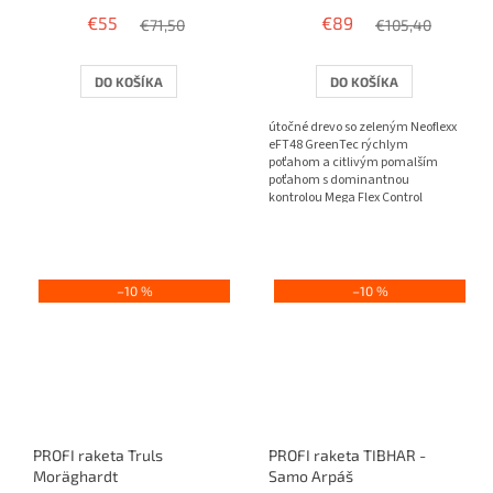
hodnotenie
hodnotenie
€55
€89
produktu
€71,50
produktu
€105,40
je
je
3,0
3,8
DO KOŠÍKA
DO KOŠÍKA
z
z
5
5
útočné drevo so zeleným Neoflexx
hviezdičiek.
hviezdičiek.
eFT48 GreenTec rýchlym
poťahom a citlivým pomalším
poťahom s dominantnou
kontrolou Mega Flex Control
–10 %
–10 %
PROFI raketa Truls
PROFI raketa TIBHAR -
Moräghardt
Samo Arpáš