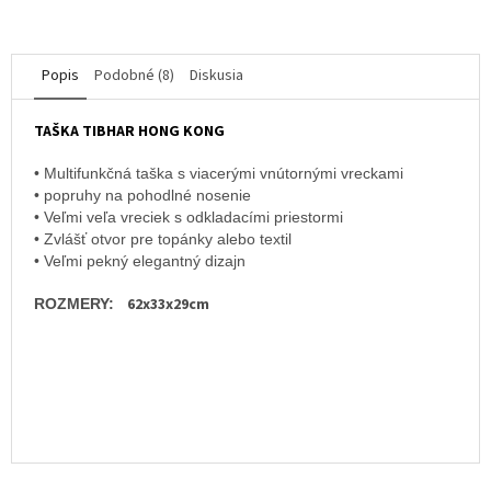
hviezdičiek.
Popis
Podobné (8)
Diskusia
TAŠKA TIBHAR HONG KONG
• Multifunkčná taška s viacerými vnútornými vreckami
• popruhy na pohodlné nosenie
• Veľmi veľa vreciek s odkladacími priestormi
• Zvlášť otvor pre topánky alebo textil
• Veľmi pekný elegantný dizajn
62x33x29cm
ROZMERY: