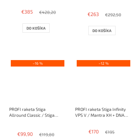
Priemerné
hodnotenie
€385
€428,20
€263
produktu
€292,50
je
3,2
DO KOŠÍKA
DO KOŠÍKA
z
5
hviezdičiek.
–16 %
–12 %
PROFI raketa Stiga
PROFI raketa Stiga Infinity
Allround Classic / Stiga
VPS V / Mantra XH + DNA
Mantra Sound+Mantra
Platinum M
Priemerné
Control
hodnotenie
€170
€195
€99,90
produktu
€119,80