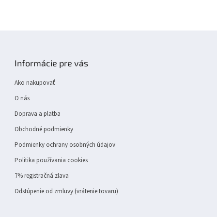
Z
á
p
Informácie pre vás
ä
t
Ako nakupovať
i
e
O nás
Doprava a platba
Obchodné podmienky
Podmienky ochrany osobných údajov
Politika používania cookies
7% registračná zlava
Odstúpenie od zmluvy (vrátenie tovaru)