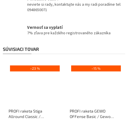
neviete si rady, kontaktujte nás a my radi poradíme tel:
0948650071
Vernosť sa vyplatí
7% zľava pre každého registrovaného zákazníka
SÚVISIACI TOVAR
–23 %
–15 %
PROFI raketa Stiga
PROFI raketa GEWO
Allround Classic /
OFFense Basic / Gewo
Friendship Cross Soft
Neoflexx eFT48 + Mega
Priemerné
Priemerné
Flex Control