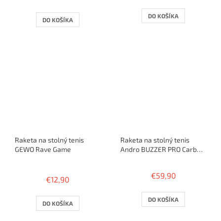
je
3,6
DO KOŠÍKA
DO KOŠÍKA
z
5
hviezdičiek.
Raketa na stolný tenis
Raketa na stolný tenis
GEWO Rave Game
Andro BUZZER PRO Carbon
500 RX
Priemerné
hodnotenie
€59,90
€12,90
produktu
je
3,2
DO KOŠÍKA
DO KOŠÍKA
z
5