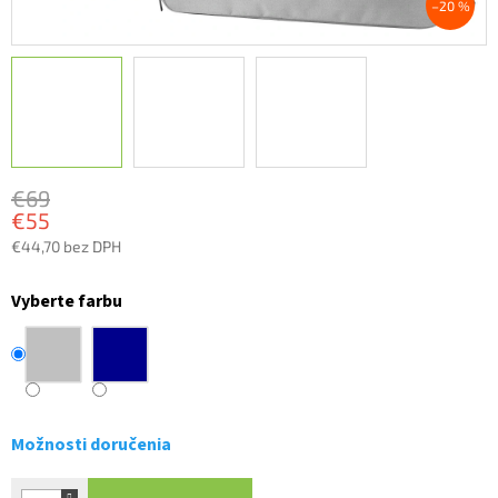
–20 %
€69
€55
€44,70 bez DPH
Jednotková
cena:
Vyberte farbu
Možnosti doručenia