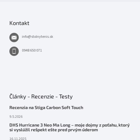
Kontakt
info
@
stolnytenis.sk
0948 650 071
Články - Recenzie - Testy
Recenzia na Stiga Carbon Soft Touch
9.5.2026
DHS Hurricane 3 Neo Ma Long – moje dojmy z poťahu, ktorý
si vyslúžil rešpekt ešte pred prvým úderom
16.11.2025