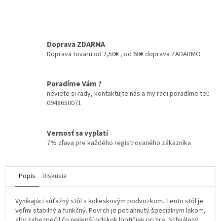
Doprava ZDARMA
Doprava tovaru od 2,50€ , od 60€ doprava ZADARMO
Poradíme Vám ?
neviete si rady, kontaktujte nás a my radi poradíme tel:
0948650071
Vernosť sa vyplatí
7% zľava pre každého registrovaného zákazníka
Popis
Diskusia
Vynikajúci súťažný stôl s kolieskovým podvozkom. Tento stôl je
veľmi stabilný a funkčný. Povrch je potiahnutý špeciálnym lakom,
aby zabezpečil čo nejlepší odskok loptičiek pri hre. Schválený