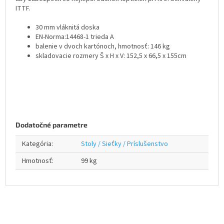
ITTF.
30 mm vláknitá doska
EN-Norma:14468-1 trieda A
balenie v dvoch kartónoch, hmotnosť: 146 kg
skladovacie rozmery Š x H x V: 152,5 x 66,5 x 155cm
Dodatočné parametre
Kategória
:
Stoly / Sieťky / Príslušenstvo
Hmotnosť
:
99 kg