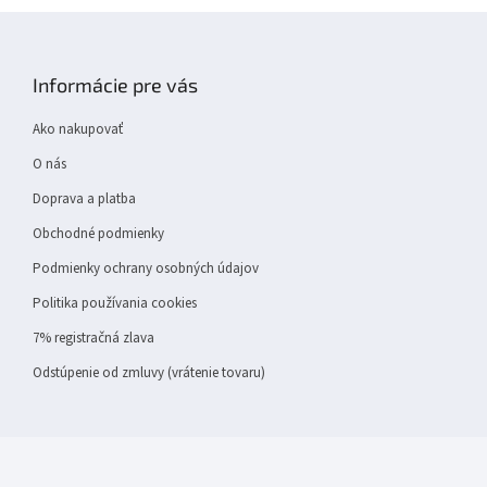
Z
á
p
Informácie pre vás
ä
t
Ako nakupovať
i
e
O nás
Doprava a platba
Obchodné podmienky
Podmienky ochrany osobných údajov
Politika používania cookies
7% registračná zlava
Odstúpenie od zmluvy (vrátenie tovaru)