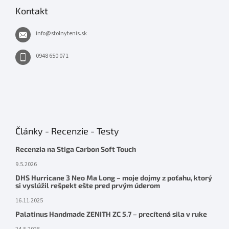
Kontakt
info
@
stolnytenis.sk
0948 650 071
Články - Recenzie - Testy
Recenzia na Stiga Carbon Soft Touch
9.5.2026
DHS Hurricane 3 Neo Ma Long – moje dojmy z poťahu, ktorý
si vyslúžil rešpekt ešte pred prvým úderom
16.11.2025
Palatinus Handmade ZENITH ZC 5.7 – precítená sila v ruke