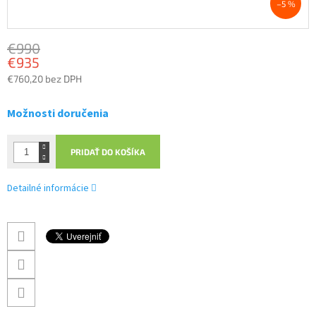
–5 %
€990
€935
€760,20 bez DPH
Jednotková
cena:
Možnosti doručenia
PRIDAŤ DO KOŠÍKA
Detailné informácie