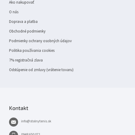
Ako nakupovať
i
e
O nás
Doprava a platba
Obchodné podmienky
Podmienky ochrany osobných údajov
Politika používania cookies
7% registračná zlava
Odstúpenie od zmluvy (vrátenie tovaru)
Kontakt
info
@
stolnytenis.sk
0948 650 071