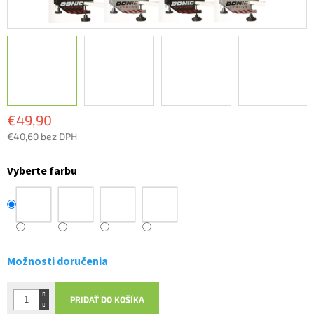
€49,90
€40,60 bez DPH
Jednotková
cena:
Vyberte farbu
Možnosti doručenia
PRIDAŤ DO KOŠÍKA