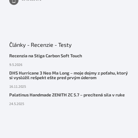
Články - Recenzie - Testy
Recenzia na Stiga Carbon Soft Touch
9.5.2026
DHS Hurricane 3 Neo Ma Long – moje dojmy z poťahu, ktorý
si vyslúžil rešpekt ešte pred prvým úderom
16.11.2025
Palatinus Handmade ZENITH ZC 5.7 – precítená sila v ruke
24.5.2025