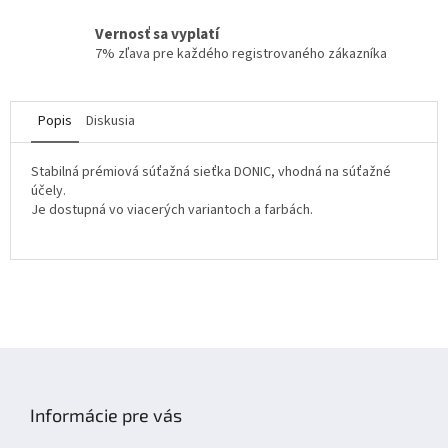
Vernosť sa vyplatí
7% zľava pre každého registrovaného zákazníka
Popis
Diskusia
Stabilná prémiová súťažná sieťka DONIC, vhodná na súťažné
účely.
Je dostupná vo viacerých variantoch a farbách.
Z
á
p
Informácie pre vás
ä
t