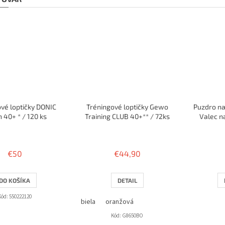
vé loptičky DONIC
Tréningové loptičky Gewo
Puzdro na
 40+ * / 120 ks
Training CLUB 40+** / 72ks
Valec n
€50
€44,90
DO KOŠÍKA
DETAIL
Kód:
550222120
biela
oranžová
Kód:
G8650BO