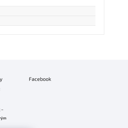
ty
Facebook
t
 –
rvým