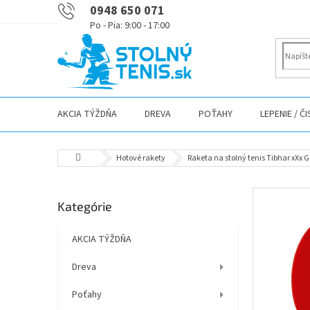
Prejsť
0948 650 071
na
obsah
AKCIA TÝŽDŇA
DREVA
POŤAHY
LEPENIE / Č
Domov
Hotové rakety
Raketa na stolný tenis Tibhar xXx 
B
Preskočiť
Kategórie
o
kategórie
č
n
AKCIA TÝŽDŇA
ý
Dreva
p
a
Poťahy
n