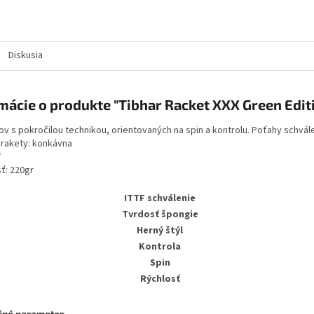
Diskusia
mácie o produkte "Tibhar Racket XXX Green Edit
ov s pokročilou technikou, orientovaných na spin a kontrolu. Poťahy schv
 rakety: konkávna
7
ť: 220gr
ITTF schválenie
Tvrdosť špongie
Herný štýl
Kontrola
Spin
Rýchlosť
čné parametre