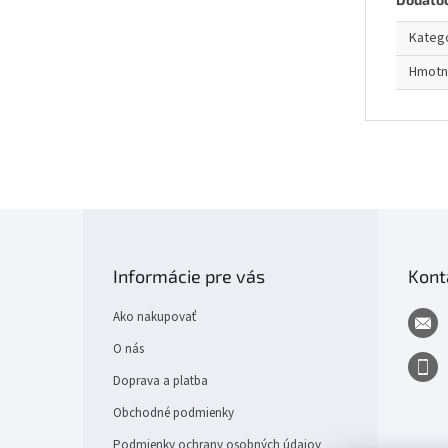
Kateg
Hmotn
Z
á
p
Informácie pre vás
Kont
ä
t
Ako nakupovať
i
e
O nás
Doprava a platba
Obchodné podmienky
Podmienky ochrany osobných údajov