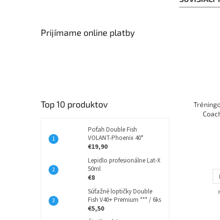
Prijímame online platby
Top 10 produktov
Tréningo
Coach
Poťah Double Fish
VOLANT-Phoenix 40°
€19,90
Lepidlo profesionálne Lat-X
50ml
€8
Súťažné loptičky Double
Fish V40+ Premium *** / 6ks
€5,50