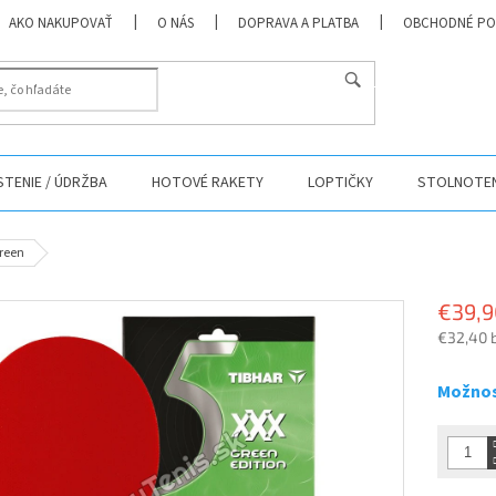
AKO NAKUPOVAŤ
O NÁS
DOPRAVA A PLATBA
OBCHODNÉ PO
HĽADAŤ
ISTENIE / ÚDRŽBA
HOTOVÉ RAKETY
LOPTIČKY
STOLNOTEN
Green
€39,9
€32,40 
Jednotk
cena:
Možnos