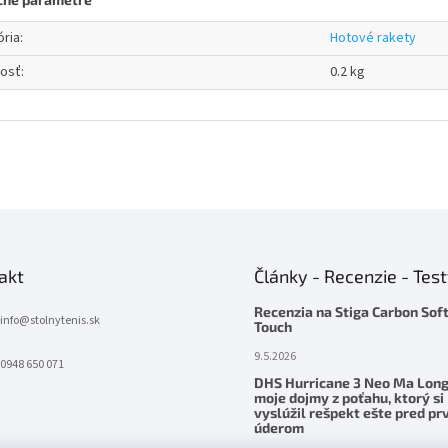
ória
:
Hotové rakety
osť
:
0.2 kg
akt
Články - Recenzie - Tes
Recenzia na Stiga Carbon Sof
info
@
stolnytenis.sk
Touch
9.5.2026
0948 650 071
DHS Hurricane 3 Neo Ma Long
moje dojmy z poťahu, ktorý si
vyslúžil rešpekt ešte pred p
úderom