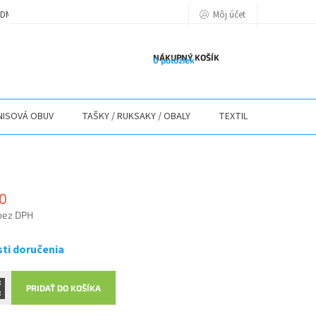
Môj účet
DMIENKY
PODMIENKY OCHRANY OSOBNÝCH ÚDAJOV
POLITIKA POU
NÁKUPNÝ KOŠÍK
0 položiek
ISOVÁ OBUV
TAŠKY / RUKSAKY / OBALY
TEXTIL
STOLY / 
0
bez DPH
ová
ti doručenia
PRIDAŤ DO KOŠÍKA