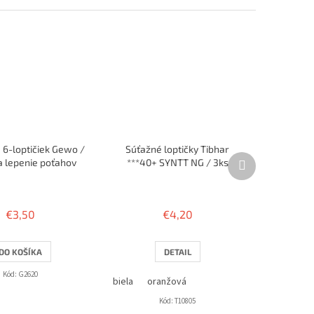
 6-loptičiek Gewo /
Súťažné loptičky Tibhar
Ďalší
a lepenie poťahov
***40+ SYNTT NG / 3ks
produkt
€3,50
€4,20
DO KOŠÍKA
DETAIL
Kód:
G2620
biela
oranžová
Kód:
T10805