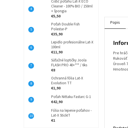
Čistič poťahu Lat-X ECO
Cleaner - 100% BIO / 150ml
+ špongia
€5,50
Popis
Poťah Double Fish
Polestar-P
€35,90
Infor
Lepidlo profesionálne Lat-X
100ml
€11,90
Pre hráč
Rukoväť
Súťažné loptičky Joola
Úroveň 
FLASH PRO 40+*** / 6ks
Hmotnos
€8
Ochranná fólia Lat-X
Evolution TT
€1,90
Poťah Nittaku Fastarc G-1
€42,90
Fólia na lepenie poťahov -
Lat-X StickIT
€1
Dodato