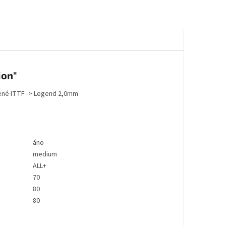
ion"
álené ITTF -> Legend 2,0mm
áno
medium
ALL+
70
80
80