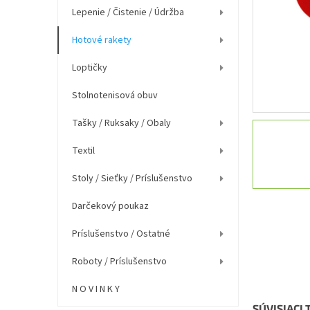
e
Lepenie / Čistenie / Údržba
l
Hotové rakety
Loptičky
Stolnotenisová obuv
Tašky / Ruksaky / Obaly
Textil
Stoly / Sieťky / Príslušenstvo
Darčekový poukaz
Príslušenstvo / Ostatné
Roboty / Príslušenstvo
N O V I N K Y
SÚVISIACI