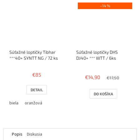
–14 %
Súťažné loptičky Tibhar
Súťažné loptičky DHS
***40+ SYNTT NG / 72 ks
DJ40+ *** WTT / 6ks
Priemerné
hodnotenie
€85
€14,90
produktu
€17,50
je
4,0
DETAIL
DO KOŠÍKA
z
5
biela
oranžová
hviezdičiek.
Popis
Diskusia