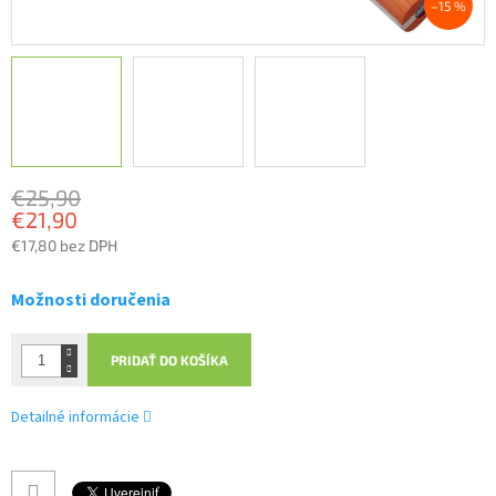
–15 %
€25,90
€21,90
€17,80 bez DPH
Jednotková
cena:
Možnosti doručenia
PRIDAŤ DO KOŠÍKA
Detailné informácie