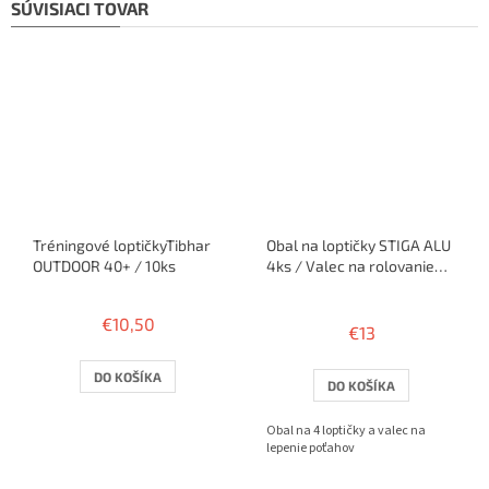
SÚVISIACI TOVAR
Tréningové loptičkyTibhar
Obal na loptičky STIGA ALU
OUTDOOR 40+ / 10ks
4ks / Valec na rolovanie
poťahu
Priemerné
hodnotenie
€10,50
€13
produktu
je
4,5
DO KOŠÍKA
DO KOŠÍKA
z
5
Obal na 4 loptičky a valec na
hviezdičiek.
lepenie poťahov