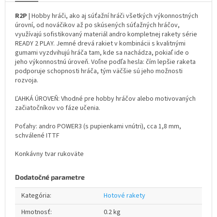
R2P
| Hobby hráči, ako aj súťažní hráči všetkých výkonnostných
úrovní, od nováčikov až po skúsených súťažných hráčov,
využívajú sofistikovaný materiál andro kompletnej rakety série
READY 2 PLAY. Jemné drevá rakiet v kombinácii s kvalitnými
gumami vyzdvihujú hráča tam, kde sa nachádza, pokiaľ ide o
jeho výkonnostnú úroveň. Voľne podľa hesla: čím lepšie raketa
podporuje schopnosti hráča, tým väčšie sú jeho možnosti
rozvoja.
ĽAHKÁ ÚROVEŇ: Vhodné pre hobby hráčov alebo motivovaných
začiatočníkov vo fáze učenia.
Poťahy: andro POWER3 (s pupienkami vnútri), cca 1,8 mm,
schválené ITTF
Konkávny tvar rukoväte
Dodatočné parametre
Kategória
:
Hotové rakety
Hmotnosť
:
0.2 kg