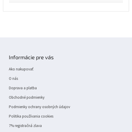
Z
á
p
Informácie pre vás
ä
t
Ako nakupovať
i
e
O nás
Doprava a platba
Obchodné podmienky
Podmienky ochrany osobných údajov
Politika používania cookies
7% registračná zlava