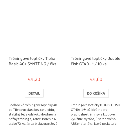
Tréningové loptičky Tibhar
Tréningové loptičky Double
Basic 40+ SYNTT NG / 6ks
Fish GT40+ * / 10 ks
€4,20
€4,60
DETAIL
DO KOŠÍKA
Spoľahlivé tréningové loptičky 40+
Tréningové loptičky DOUBLE FISH
od Tibharu: plast bez celuloidu,
GT40+ 1★ sú ideálne pre
stabilný let a odskok, vhodné na
pravidelné tréningy a klubové
bežný tréning aj robot. Balenie 6
využitie. Vyrábajú sa z nového
alebo 72 ks, farba biela/oranžová.
ABS materiálu, ktorý poskytuje
lepšiu odolnosť, konzistentnú...