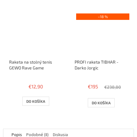
hviezdičiek.
–18 %
Raketa na stolný tenis
PROFI raketa TIBHAR -
GEWO Rave Game
Darko Jorgic
Priemerné
Priemerné
hodnotenie
hodnotenie
€12,90
€195
produktu
produktu
€238,80
je
je
3,2
4,0
DO KOŠÍKA
DO KOŠÍKA
z
z
5
5
hviezdičiek.
hviezdičiek.
Popis
Podobné (8)
Diskusia