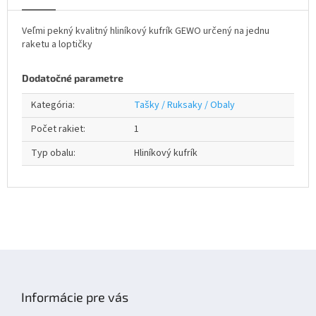
Veľmi pekný kvalitný hliníkový kufrík GEWO určený na jednu
raketu a loptičky
Dodatočné parametre
Kategória
:
Tašky / Ruksaky / Obaly
Počet rakiet
:
1
Typ obalu
:
Hliníkový kufrík
Z
á
p
Informácie pre vás
ä