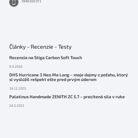
0948 650 071
Články - Recenzie - Testy
Recenzia na Stiga Carbon Soft Touch
9.5.2026
DHS Hurricane 3 Neo Ma Long – moje dojmy z poťahu, ktorý
si vyslúžil rešpekt ešte pred prvým úderom
16.11.2025
Palatinus Handmade ZENITH ZC 5.7 – precítená sila v ruke
24.5.2025