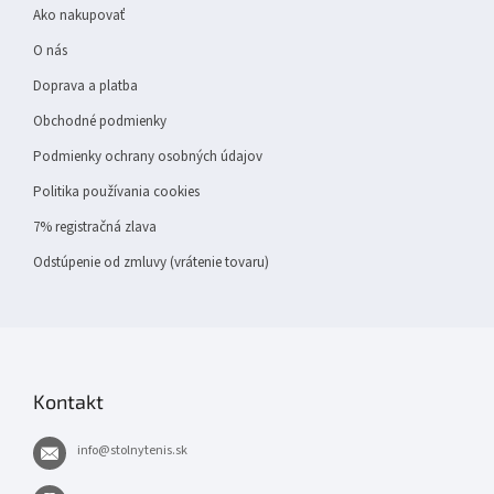
t
Ako nakupovať
i
e
O nás
Doprava a platba
Obchodné podmienky
Podmienky ochrany osobných údajov
Politika používania cookies
7% registračná zlava
Odstúpenie od zmluvy (vrátenie tovaru)
Kontakt
info
@
stolnytenis.sk