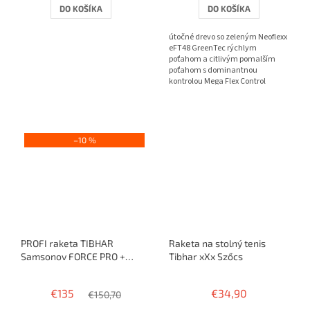
DO KOŠÍKA
DO KOŠÍKA
z
z
5
5
útočné drevo so zeleným Neoflexx
hviezdičiek.
hviezdičiek.
eFT48 GreenTec rýchlym
poťahom a citlivým pomalším
poťahom s dominantnou
kontrolou Mega Flex Control
–10 %
PROFI raketa TIBHAR
Raketa na stolný tenis
Samsonov FORCE PRO +
Tibhar xXx Szőcs
Evolution MX-P / Evolution
FX-P
€135
€34,90
€150,70