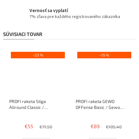
Vernosť sa vyplatí
7% zľava pre každého registrovaného zákazníka
SÚVISIACI TOVAR
–23 %
–15 %
PROFI raketa Stiga
PROFI raketa GEWO
Allround Classic /
OFFense Basic / Gewo
Friendship Cross Soft
Neoflexx eFT48 + Mega
Priemerné
Priemerné
Flex Control
hodnotenie
hodnotenie
€55
€89
produktu
€71,50
produktu
€105,40
je
je
3,0
3,8