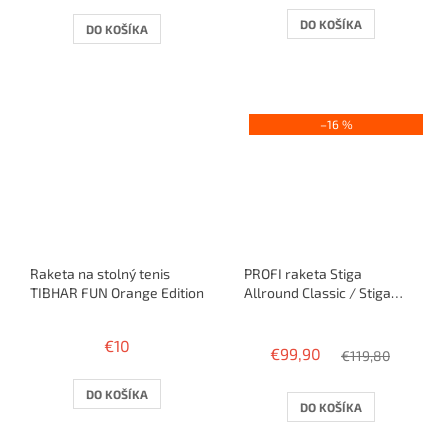
DO KOŠÍKA
DO KOŠÍKA
–16 %
Raketa na stolný tenis
PROFI raketa Stiga
TIBHAR FUN Orange Edition
Allround Classic / Stiga
Mantra Sound+Mantra
Priemerné
Control
hodnotenie
€10
€99,90
produktu
€119,80
je
3,6
DO KOŠÍKA
DO KOŠÍKA
z
5