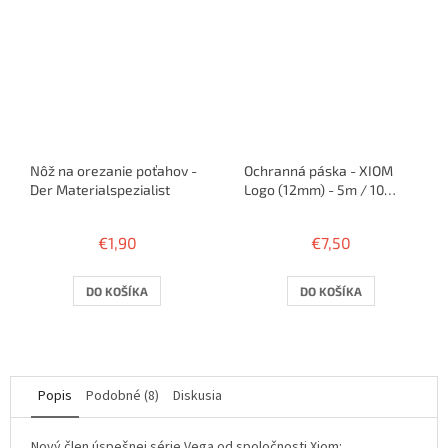
Nôž na orezanie poťahov -
Ochranná páska - XIOM
Der Materialspezialist
Logo (12mm) - 5m / 10
rakiet
€1,90
€7,50
DO KOŠÍKA
DO KOŠÍKA
Popis
Podobné (8)
Diskusia
Nový člen úspešnej série Vega od spoločnosti Xiom: