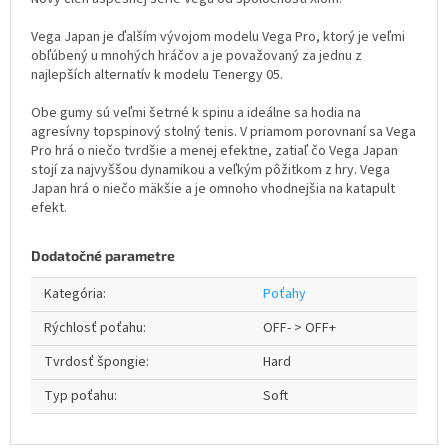
Vega Japan je ďalším vývojom modelu Vega Pro, ktorý je veľmi
obľúbený u mnohých hráčov a je považovaný za jednu z
najlepších alternatív k modelu Tenergy 05.
Obe gumy sú veľmi šetrné k spinu a ideálne sa hodia na
agresívny topspinový stolný tenis. V priamom porovnaní sa Vega
Pro hrá o niečo tvrdšie a menej efektne, zatiaľ čo Vega Japan
stojí za najvyššou dynamikou a veľkým pôžitkom z hry. Vega
Japan hrá o niečo mäkšie a je omnoho vhodnejšia na katapult
efekt.
Dodatočné parametre
Kategória
:
Poťahy
Rýchlosť poťahu
:
OFF- > OFF+
Tvrdosť špongie
:
Hard
Typ poťahu
:
Soft