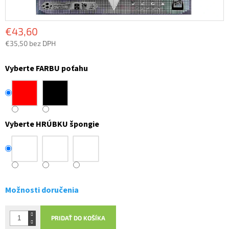
€43,60
€35,50 bez DPH
Jednotková
cena:
Vyberte FARBU poťahu
Vyberte HRÚBKU špongie
Možnosti doručenia
PRIDAŤ DO KOŠÍKA