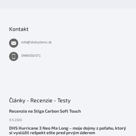
Kontakt
info
@
stolnytenis.sk
0948 650 071
Články - Recenzie - Testy
Recenzia na Stiga Carbon Soft Touch
9.5.2026
DHS Hurricane 3 Neo Ma Long – moje dojmy z poťahu, ktorý
si vyslúžil rešpekt ešte pred prvým úderom