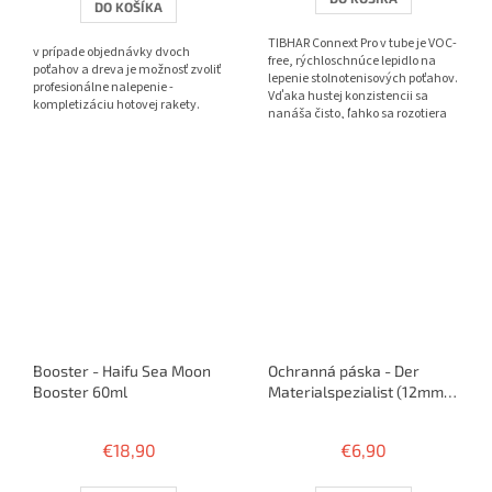
DO KOŠÍKA
z
5
TIBHAR Connext Pro v tube je VOC-
v prípade objednávky dvoch
hviezdičiek.
free, rýchloschnúce lepidlo na
poťahov a dreva je možnosť zvoliť
lepenie stolnotenisových poťahov.
profesionálne nalepenie -
Vďaka hustej konzistencii sa
kompletizáciu hotovej rakety.
nanáša čisto, ľahko sa rozotiera
pribalenými...
Booster - Haifu Sea Moon
Ochranná páska - Der
Booster 60ml
Materialspezialist (12mm) -
5m / 10 rakiet
€18,90
€6,90