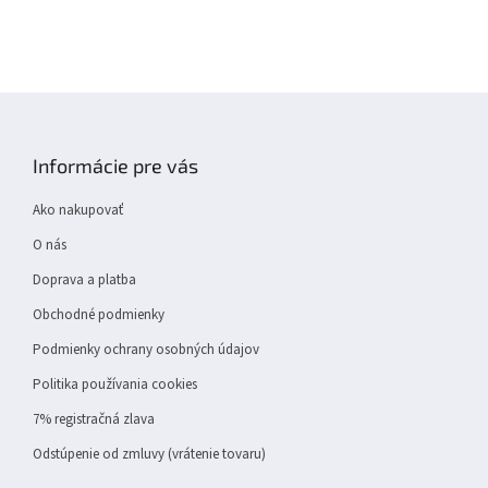
Z
á
p
Informácie pre vás
ä
t
Ako nakupovať
i
e
O nás
Doprava a platba
Obchodné podmienky
Podmienky ochrany osobných údajov
Politika používania cookies
7% registračná zlava
Odstúpenie od zmluvy (vrátenie tovaru)