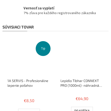
Vernosť sa vyplatí
7% zľava pre každého registrovaného zákazníka
SÚVISIACI TOVAR
Tip
1A SERVIS - Profesionálne
Lepidlo Tibhar CONNEXT
lepenie poťahov
PRO (1000ml) -náhradná
náplň
Priemerné
hodnotenie
€64,90
€8,50
produktu
je
3,8
DO KOŠÍKA