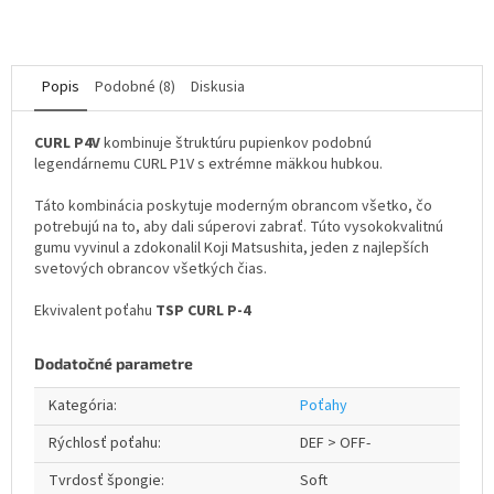
5
hviezdičiek.
Popis
Podobné (8)
Diskusia
CURL P4V
kombinuje štruktúru pupienkov podobnú
legendárnemu CURL P1V s extrémne mäkkou hubkou.
Táto kombinácia poskytuje moderným obrancom všetko, čo
potrebujú na to, aby dali súperovi zabrať. Túto vysokokvalitnú
gumu vyvinul a zdokonalil Koji Matsushita, jeden z najlepších
svetových obrancov všetkých čias.
Ekvivalent poťahu
TSP CURL P-4
Dodatočné parametre
Kategória
:
Poťahy
Rýchlosť poťahu
:
DEF > OFF-
Tvrdosť špongie
:
Soft