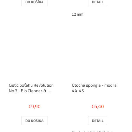
DO KOŠÍKA
DETAIL
12 mm
Čistič poťahu Revolution
Útočná špongia - modrá
No.3 - Bio Cleaner &
44-45
Rejuvenator 100 ml
€9,90
€6,40
DO KOŠÍKA
DETAIL