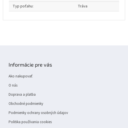
Typ poťahu
:
Tráva
Z
á
p
Informácie pre vás
ä
t
Ako nakupovať
i
e
O nás
Doprava a platba
Obchodné podmienky
Podmienky ochrany osobných údajov
Politika používania cookies