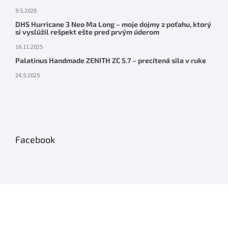
9.5.2026
DHS Hurricane 3 Neo Ma Long – moje dojmy z poťahu, ktorý
si vyslúžil rešpekt ešte pred prvým úderom
16.11.2025
Palatinus Handmade ZENITH ZC 5.7 – precítená sila v ruke
24.5.2025
Facebook