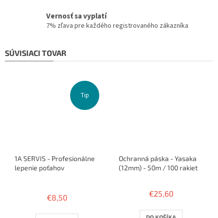
Vernosť sa vyplatí
7% zľava pre každého registrovaného zákazníka
SÚVISIACI TOVAR
Tip
1A SERVIS - Profesionálne
Ochranná páska - Yasaka
lepenie poťahov
(12mm) - 50m / 100 rakiet
Priemerné
hodnotenie
€25,60
€8,50
produktu
je
3,8
DO KOŠÍKA