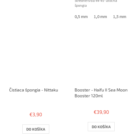
Stredne tvdá 44-45° útočná
špongia
0,5 mm
1,0 mm
1,5 mm
1,
Čistiaca špongia - Nittaku
Booster - Haifu II Sea Moon
Booster 120ml
Priemerné
hodnotenie
€39,90
€3,90
produktu
je
4,0
DO KOŠÍKA
DO KOŠÍKA
z