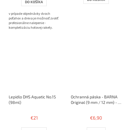
DO KOŠÍKA
z
5
v prípade objednávky dvoch
hviezdičiek.
poťahov a dreva je možnosť zvoliť
profesionálne nalepenie -
kompletizáciu hotovej rakety.
Lepidlo DHS Aquatic No.15
Ochranná páska - BARNA
(98ml)
Original (9 mm / 12 mm) - 5
m / 10 rakiet
€21
€6,90