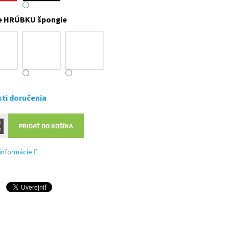
e HRÚBKU špongie
ti doručenia
PRIDAŤ DO KOŠÍKA
 informácie