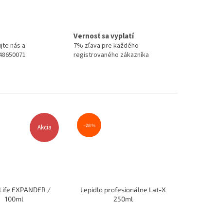
Vernosť sa vyplatí
jte nás a
7% zľava pre každého
948650071
registrovaného zákazníka
–28 %
Akcia
Life EXPANDER /
Lepidlo profesionálne Lat-X
100ml
250ml
Priemerné