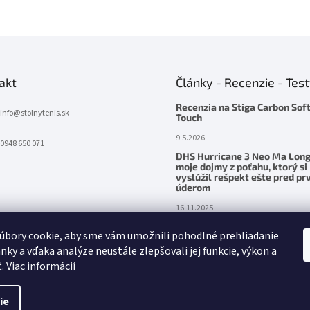
akt
Články - Recenzie - Tes
Recenzia na Stiga Carbon Sof
info
@
stolnytenis.sk
Touch
9.5.2026
0948 650 071
DHS Hurricane 3 Neo Ma Long
moje dojmy z poťahu, ktorý si
vyslúžil rešpekt ešte pred p
úderom
16.11.2025
Palatinus Handmade ZENITH Z
úbory cookie, aby sme vám umožnili pohodlné prehliadanie
– precítená sila v ruke
nky a vďaka analýze neustále zlepšovali jej funkcie, výkon a
24.5.2025
ť.
Viac informácií
ie