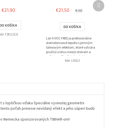
hodnotenie
Ďalší
produktu
produkt
€21,90
€21,50
€30
je
3,7
z
DO KOŠÍKA
DO KOŠÍKA
5
hviezdičiek.
Kód:
F28112122
Lat-X VOC FREE je profesionálne
stolnotenisové lepidlo s jemným
latexovým efektom, ktoré vytvára
pružnú vrstvu medzi drevom a
poťahom. Zlepšuje kontakt s
Kód:
L55513
loptičkou, pridáva...
 s loptičkou vďaka špeciálne vyvinutej geometrii
 tento poťah prinesie nevídaný efekt a jeho súperi budú
ntov Nemecka sponzorovaných TIBHAR-om!