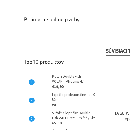
Prijímame online platby
SÚVISIACI
Top 10 produktov
Poťah Double Fish
VOLANT-Phoenix 40°
€19,90
Lepidlo profesionálne Lat-X
50ml
€8
Súťažné loptičky Double
1A SERVI
Fish V40+ Premium *** / 6ks
lep
€5,50