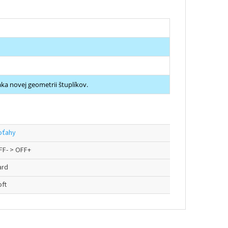
ka novej geometrii štuplíkov.
oťahy
FF- > OFF+
ard
oft