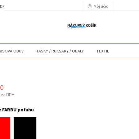
Môj účet
DMIENKY
PODMIENKY OCHRANY OSOBNÝCH ÚDAJOV
POLITIKA POU
NÁKUPNÝ KOŠÍK
0 položiek
ISOVÁ OBUV
TAŠKY / RUKSAKY / OBALY
TEXTIL
STOLY / 
90
bez DPH
ová
e FARBU poťahu