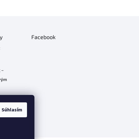
ty
Facebook
t
 –
rvým
C 5.7
Súhlasím