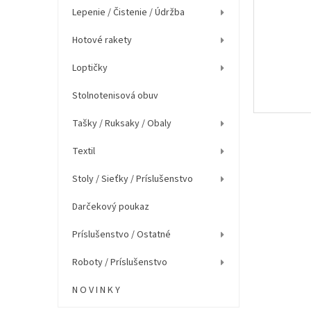
e
Lepenie / Čistenie / Údržba
l
Hotové rakety
Loptičky
Stolnotenisová obuv
Tašky / Ruksaky / Obaly
Textil
Stoly / Sieťky / Príslušenstvo
Darčekový poukaz
Príslušenstvo / Ostatné
Roboty / Príslušenstvo
N O V I N K Y