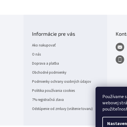
Z
á
p
Informácie pre vás
Kont
ä
t
Ako nakupovať
i
e
O nás
Doprava a platba
Obchodné podmienky
Podmienky ochrany osobných údajov
Politika používania cookies
Používame s
7% registračná zlava
webovej strá
použiteľnos
Odstúpenie od zmluvy (vrátenie tovaru)
Nastaven