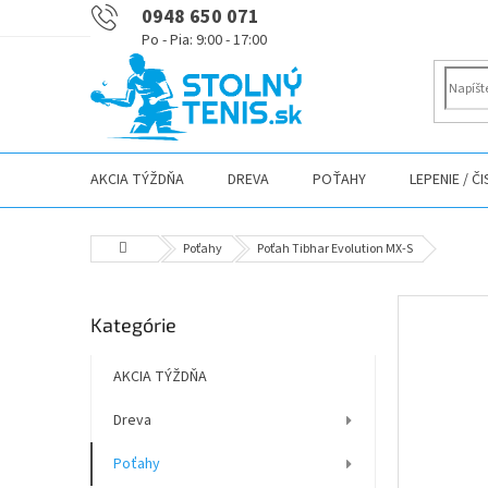
Prejsť
0948 650 071
na
obsah
AKCIA TÝŽDŇA
DREVA
POŤAHY
LEPENIE / Č
Domov
Poťahy
Poťah Tibhar Evolution MX-S
B
Preskočiť
Kategórie
o
kategórie
č
n
AKCIA TÝŽDŇA
ý
Dreva
p
a
Poťahy
n