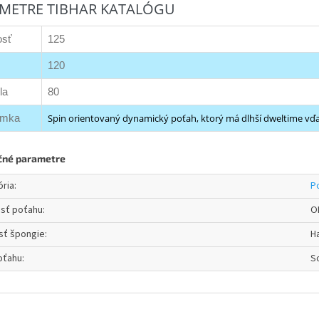
METRE TIBHAR KATALÓGU
osť
125
120
la
80
ámka
Spin orientovaný dynamický poťah, ktorý má dlhší dweltime vďa
čné parametre
ória
:
P
osť poťahu
:
O
sť špongie
:
H
oťahu
:
S