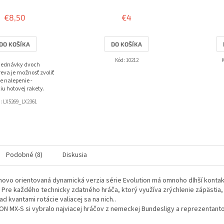
hodnotenie
produktu
€8,50
€4
je
3,8
z
DO KOŠÍKA
DO KOŠÍKA
5
hviezdičiek.
Kód:
10212
bjednávky dvoch
eva je možnosť zvoliť
e nalepenie -
iu hotovej rakety.
d:
LX5269_LX2361
Podobné (8)
Diskusia
novo orientovaná dynamická verzia série Evolution má omnoho dlhší kontakt
. Pre každého technicky zdatného hráča, ktorý využíva zrýchlenie zápästia,
ad kvantami rotácie valiacej sa na nich..
N MX-S si vybralo najviacej hráčov z nemeckej Bundesligy a reprezenta