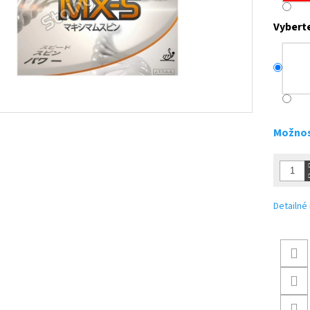
Vybert
Možnos
Detailné