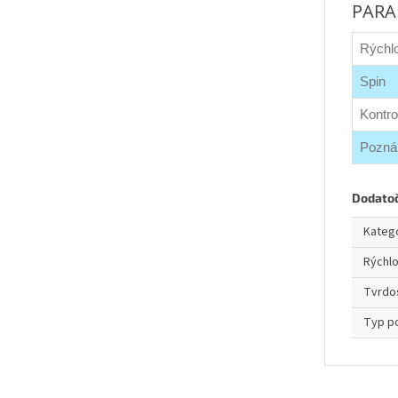
PARA
Rýchl
Spin
Kontro
Pozn
Dodato
Kateg
Rýchl
Tvrdo
Typ p