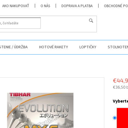
AKO NAKUPOVAŤ
O NÁS
DOPRAVA A PLATBA
OBCHODNÉ PO
HĽADAŤ
ISTENIE / ÚDRŽBA
HOTOVÉ RAKETY
LOPTIČKY
STOLNOTEN
€44,
€36,50 
Jednotk
cena:
Vybert