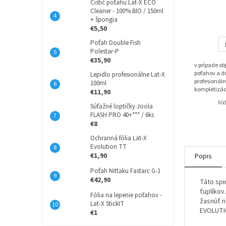
Čistič poťahu Lat-X ECO
Cleaner - 100% BIO / 150ml
+ špongia
€5,50
Poťah Double Fish
Polestar-P
€35,90
v prípade o
poťahov a dr
Lepidlo profesionálne Lat-X
profesionáln
100ml
kompletizác
€11,90
Kó
Súťažné loptičky Joola
FLASH PRO 40+*** / 6ks
€8
Ochranná fólia Lat-X
Evolution TT
€1,90
Popis
Poťah Nittaku Fastarc G-1
€42,90
Táto spi
ťuplíkov
Fólia na lepenie poťahov -
žasnúť n
Lat-X StickIT
EVOLUTIO
€1