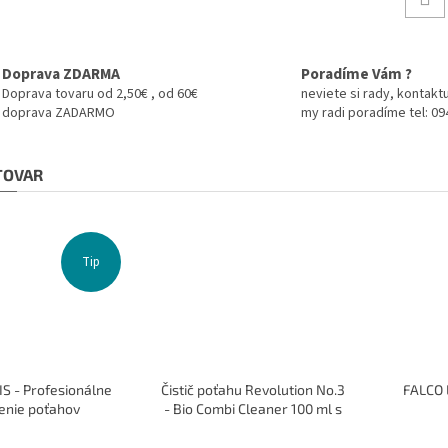
Doprava ZDARMA
Poradíme Vám ?
Doprava tovaru od 2,50€ , od 60€
neviete si rady, kontaktu
doprava ZADARMO
my radi poradíme tel: 0
 TOVAR
Tip
S - Profesionálne
Čistič poťahu Revolution No.3
FALCO 
enie poťahov
- Bio Combi Cleaner 100 ml s
aplikátorom
Priemerné