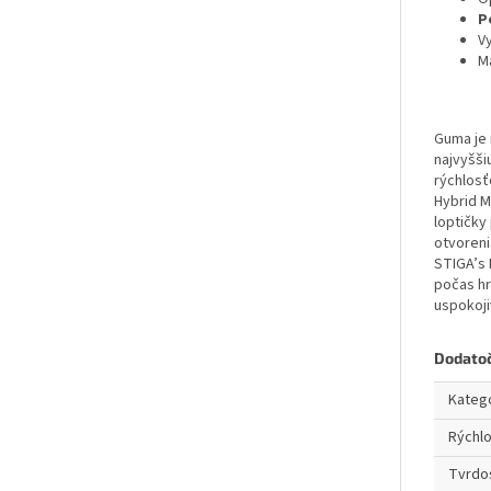
P
V
M
Guma je 
najvyšši
rýchlosť
Hybrid M
loptičky
otvoreni
STIGA’s 
počas hr
uspokoj
Dodato
Kateg
Rýchl
Tvrdo