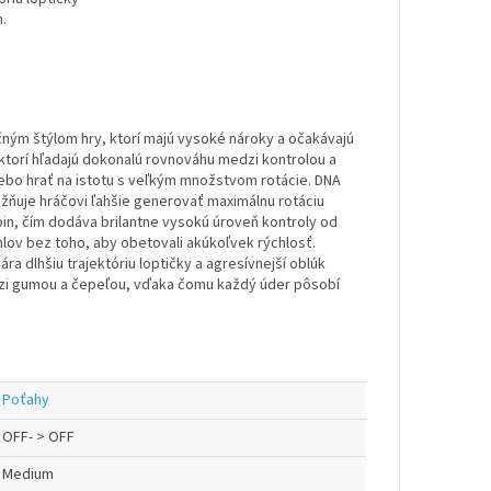
.
čným štýlom hry, ktorí majú vysoké nároky a očakávajú
 ktorí hľadajú dokonalú rovnováhu medzi kontrolou a
lebo hrať na istotu s veľkým množstvom rotácie. DNA
žňuje hráčovi ľahšie generovať maximálnu rotáciu
pin, čím dodáva brilantne vysokú úroveň kontroly od
lov bez toho, aby obetovali akúkoľvek rýchlosť.
a dlhšiu trajektóriu loptičky a agresívnejší oblúk
zi gumou a čepeľou, vďaka čomu každý úder pôsobí
Poťahy
OFF- > OFF
Medium