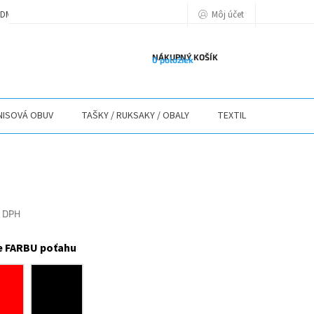
Môj účet
DMIENKY
PODMIENKY OCHRANY OSOBNÝCH ÚDAJOV
POLITIKA POU
NÁKUPNÝ KOŠÍK
0 položiek
ISOVÁ OBUV
TAŠKY / RUKSAKY / OBALY
TEXTIL
STOLY / 
 DPH
ová
e FARBU poťahu