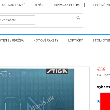
AKO NAKUPOVAŤ
O NÁS
DOPRAVA A PLATBA
OBCHODNÉ PO
HĽADAŤ
ISTENIE / ÚDRŽBA
HOTOVÉ RAKETY
LOPTIČKY
STOLNOTEN
€59
€48 bez
Jednotk
cena:
Vybert