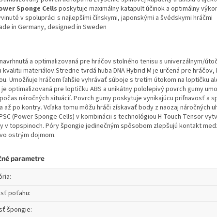
ower Sponge Cells
poskytuje maximálny katapult účinok a optimálny výkon
yvinuté v spolupráci s najlepšími čínskymi, japonskými a švédskymi hráčmi
ade in Germany, designed in Sweden
navrhnutá a optimalizovaná pre hráčov stolného tenisu s univerzálnym/úto
u kvalitu materiálov.Stredne tvrdá huba DNA Hybrid M je určená pre hráčov,
ou. Umožňuje hráčom ľahšie vyhrávať súboje s tretím útokom na loptičku a
 je optimalizovaná pre loptičku ABS a unikátny pololepivý povrch gumy umo
 počas náročných situácií. Povrch gumy poskytuje vynikajúcu priľnavosť a s
a až po kontry. Vďaka tomu môžu hráči získavať body z naozaj náročných uh
PSC (Power Sponge Cells) v kombinácii s technológiou H-Touch Tensor vytvár
y v topspinoch. Póry špongie jedinečným spôsobom zlepšujú kontakt med
ivo ostrým dojmom.
čné parametre
ória
:
osť poťahu
:
sť špongie
: