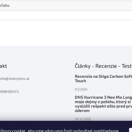
oťahu
:
akt
Články - Recenzie - Tes
Recenzia na Stiga Carbon Sof
info
@
stolnytenis.sk
Touch
9.5.2026
0948 650 071
DHS Hurricane 3 Neo Ma Long
moje dojmy z poťahu, ktorý si
vyslúžil rešpekt ešte pred p
úderom
16.11.2025
Palatinus Handmade ZENITH Z
úbory cookie, aby sme vám umožnili pohodlné prehliadanie
– precítená sila v ruke