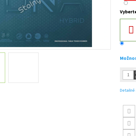
Vybert
Možnos
Detailné