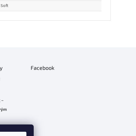
Soft
ty
Facebook
t
 –
rvým
C 5.7