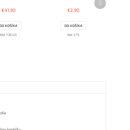
produkt
€41,90
€2,90
DO KOŠÍKA
DO KOŠÍKA
Kód:
F281121
Kód:
1771
upňa
riu loptičky