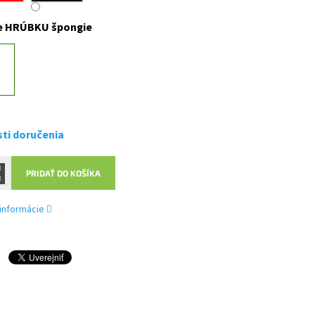
e HRÚBKU špongie
ti doručenia
PRIDAŤ DO KOŠÍKA
 informácie