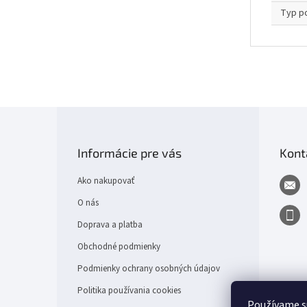
Typ p
Z
á
p
Informácie pre vás
Kont
ä
t
Ako nakupovať
i
e
O nás
Doprava a platba
Obchodné podmienky
Podmienky ochrany osobných údajov
Politika používania cookies
Používame s