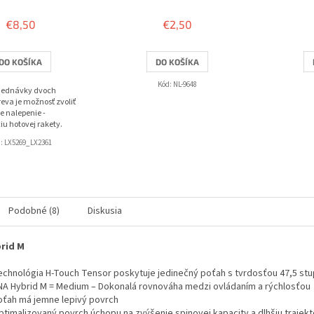
hodnotenie
produktu
€8,50
€2,50
je
3,8
z
DO KOŠÍKA
DO KOŠÍKA
5
hviezdičiek.
Kód:
NL-9648
bjednávky dvoch
eva je možnosť zvoliť
e nalepenie -
iu hotovej rakety.
d:
LX5269_LX2361
Podobné (8)
Diskusia
rid M
echnológia H-Touch Tensor poskytuje jedinečný poťah s tvrdosťou 47,5 st
NA Hybrid M = Medium – Dokonalá rovnováha medzi ovládaním a rýchlosťou
oťah má jemne lepivý povrch
ptimalizovaný povrch úchopu na zvýšenie spinovej kapacity a dlhšiu trajektó