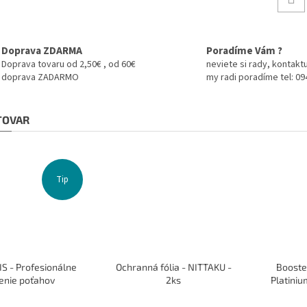
Doprava ZDARMA
Poradíme Vám ?
Doprava tovaru od 2,50€ , od 60€
neviete si rady, kontaktu
doprava ZADARMO
my radi poradíme tel: 0
 TOVAR
Tip
S - Profesionálne
Ochranná fólia - NITTAKU -
Booste
enie poťahov
2ks
Platiniu
Priemerné