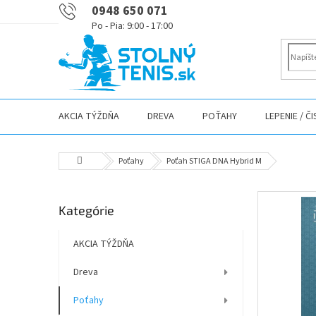
Prejsť
0948 650 071
na
obsah
AKCIA TÝŽDŇA
DREVA
POŤAHY
LEPENIE / Č
Domov
Poťahy
Poťah STIGA DNA Hybrid M
B
Preskočiť
Kategórie
o
kategórie
č
n
AKCIA TÝŽDŇA
ý
Dreva
p
a
Poťahy
n