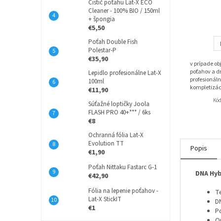
Čistič poťahu Lat-X ECO
Cleaner - 100% BIO / 150ml
+ špongia
€5,50
Poťah Double Fish
Polestar-P
€35,90
v prípade o
poťahov a dr
Lepidlo profesionálne Lat-X
profesionáln
100ml
kompletizác
€11,90
Kó
Súťažné loptičky Joola
FLASH PRO 40+*** / 6ks
€8
Ochranná fólia Lat-X
Evolution TT
Popis
€1,90
Poťah Nittaku Fastarc G-1
DNA Hyb
€42,90
Fólia na lepenie poťahov -
T
Lat-X StickIT
D
€1
P
O