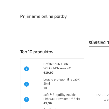
Prijímame online platby
SÚVISIACI
Top 10 produktov
Poťah Double Fish
VOLANT-Phoenix 40°
€19,90
Lepidlo profesionálne Lat-X
50ml
€8
Súťažné loptičky Double
1A SERVI
Fish V40+ Premium *** / 6ks
lep
€5,50