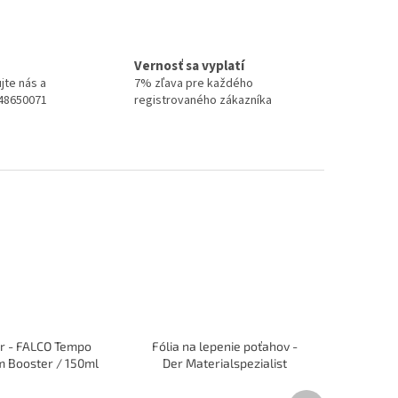
Vernosť sa vyplatí
jte nás a
7% zľava pre každého
948650071
registrovaného zákazníka
r - FALCO Tempo
Fólia na lepenie poťahov -
m Booster / 150ml
Der Materialspezialist
Ďalší