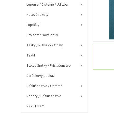
e
Lepenie / Čistenie / Údržba
l
Hotové rakety
Loptičky
Stolnotenisová obuv
Tašky / Ruksaky / Obaly
Textil
Stoly / Sieťky / Príslušenstvo
Darčekový poukaz
Príslušenstvo / Ostatné
Roboty / Príslušenstvo
N O V I N K Y