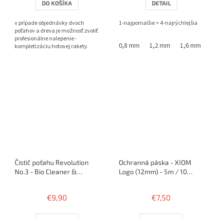
DO KOŠÍKA
DETAIL
z
z
5
5
v prípade objednávky dvoch
1-najpomalšie > 4-najrýchlejšia
hviezdičiek.
hviezdičiek.
poťahov a dreva je možnosť zvoliť
profesionálne nalepenie -
0,8 mm
1,2 mm
1,6 mm
kompletizáciu hotovej rakety.
Čistič poťahu Revolution
Ochranná páska - XIOM
No.3 - Bio Cleaner &
Logo (12mm) - 5m / 10
Rejuvenator 100 ml
rakiet
€9,90
€7,50