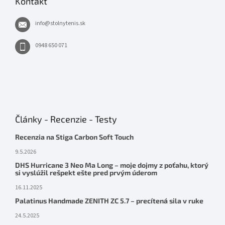
Kontakt
info
@
stolnytenis.sk
0948 650 071
Články - Recenzie - Testy
Recenzia na Stiga Carbon Soft Touch
9.5.2026
DHS Hurricane 3 Neo Ma Long – moje dojmy z poťahu, ktorý
si vyslúžil rešpekt ešte pred prvým úderom
16.11.2025
Palatinus Handmade ZENITH ZC 5.7 – precítená sila v ruke
24.5.2025