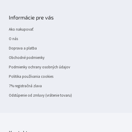
Z
á
p
Informácie pre vás
ä
t
Ako nakupovať
i
e
O nás
Doprava a platba
Obchodné podmienky
Podmienky ochrany osobných údajov
Politika používania cookies
7% registračná zlava
Odstúpenie od zmluvy (vrátenie tovaru)