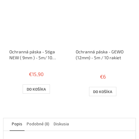
Ochranná páska - Stiga
Ochranná páska - GEWO
NEW ( 9mm ) - 5m/ 10
(12mm) - 5m / 10 rakiet
rakiet
Priemerné
hodnotenie
€15,90
€6
produktu
je
5,0
DO KOŠÍKA
DO KOŠÍKA
z
5
hviezdičiek.
Popis
Podobné (8)
Diskusia