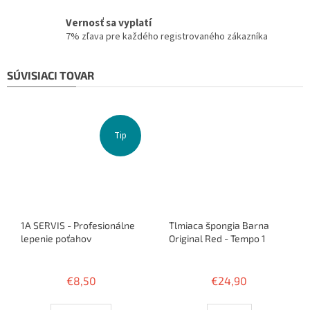
Vernosť sa vyplatí
7% zľava pre každého registrovaného zákazníka
SÚVISIACI TOVAR
Tip
1A SERVIS - Profesionálne
Tlmiaca špongia Barna
lepenie poťahov
Original Red - Tempo 1
Priemerné
Priemerné
hodnotenie
hodnotenie
€8,50
€24,90
produktu
produktu
je
je
3,8
1,0