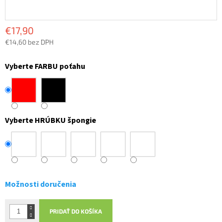
€17,90
€14,60 bez DPH
Jednotková
cena:
Vyberte FARBU poťahu
Vyberte HRÚBKU špongie
Možnosti doručenia
PRIDAŤ DO KOŠÍKA