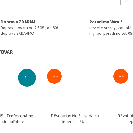
Doprava ZDARMA
Poradíme Vám ?
Doprava tovaru od 2,50€ , od 60€
neviete si rady, kontaktu
doprava ZADARMO
my radi poradíme tel: 0
 TOVAR
–19 %
–16 %
Tip
S - Profesionálne
REvolution No.3 - sada na
REvoluti
enie poťahov
lepenie - FULL
lep
Priemerné