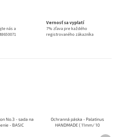
Vernosť sa vyplatí
jte nás a
7% zľava pre každého
948650071
registrovaného zákazníka
on No.3 - sada na
Ochranná páska - Palatinus
enie - BASIC
HANDMADE ( 11mm/ 10
rakiet )
Ďalší