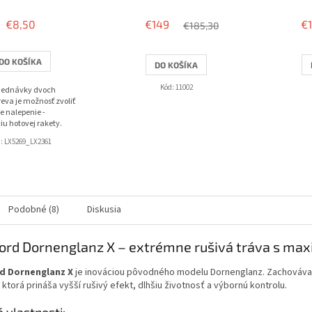
hodnotenie
produktu
€8,50
€149
€
€185,30
je
3,8
z
DO KOŠÍKA
DO KOŠÍKA
5
hviezdičiek.
Kód:
11002
bjednávky dvoch
eva je možnosť zvoliť
e nalepenie -
iu hotovej rakety.
d:
LX5269_LX2361
Podobné (8)
Diskusia
ord Dornenglanz X – extrémne rušivá tráva s ma
d Dornenglanz X
je inováciou pôvodného modelu Dornenglanz. Zachováva 
ktorá prináša vyšší rušivý efekt, dlhšiu životnosť a výbornú kontrolu.
 vlastnosti: