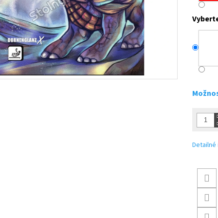
Vybert
Možnos
Detailné