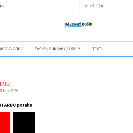
Môj účet
DMIENKY
PODMIENKY OCHRANY OSOBNÝCH ÚDAJOV
POLITIKA POU
NÁKUPNÝ KOŠÍK
0 položiek
ISOVÁ OBUV
TAŠKY / RUKSAKY / OBALY
TEXTIL
STOLY / 
1,90
80
bez DPH
ová
e FARBU poťahu