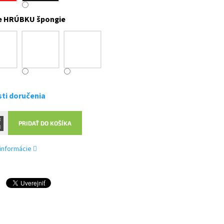
e HRÚBKU špongie
ti doručenia
PRIDAŤ DO KOŠÍKA
 informácie