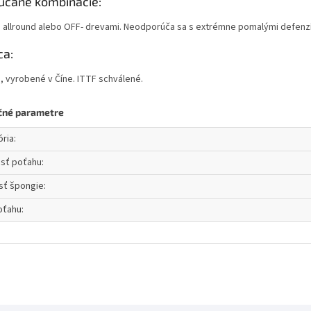
účané kombinácie:
s allround alebo OFF- drevami. Neodporúča sa s extrémne pomalými defenz
ca:
, vyrobené v Číne. ITTF schválené.
čné parametre
ória
:
osť poťahu
:
sť špongie
:
oťahu
: