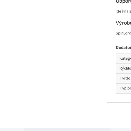
Odpor
Ideálna 
Výrob
SpinLord
Dodato
Kateg
Rýchl
Tvrdo
Typ p