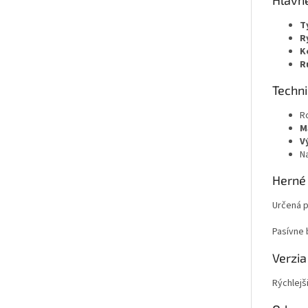
T
R
K
R
Techni
R
M
V
N
Herné 
Určená p
Pasívne 
Verzia
Rýchlejš