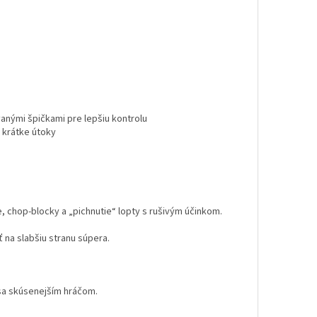
vanými špičkami pre lepšiu kontrolu
 krátke útoky
, chop-blocky a „pichnutie“ lopty s rušivým účinkom.
ť na slabšiu stranu súpera.
 sa skúsenejším hráčom.