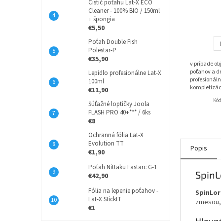
Čistič poťahu Lat-X ECO
Cleaner - 100% BIO / 150ml
+ špongia
€5,50
Poťah Double Fish
Polestar-P
€35,90
v prípade o
poťahov a dr
Lepidlo profesionálne Lat-X
profesionáln
100ml
kompletizác
€11,90
Kó
Súťažné loptičky Joola
FLASH PRO 40+*** / 6ks
€8
Ochranná fólia Lat-X
Evolution TT
Popis
€1,90
Poťah Nittaku Fastarc G-1
SpinL
€42,90
Fólia na lepenie poťahov -
SpinLor
Lat-X StickIT
zmesou, 
€1
Hlavné