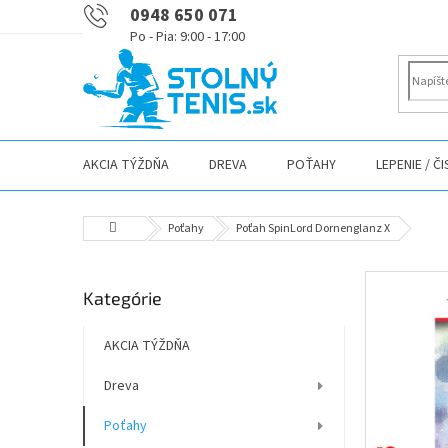
Prejsť
0948 650 071
na
obsah
AKCIA TÝŽDŇA
DREVA
POŤAHY
LEPENIE / Č
Domov
Poťahy
Poťah SpinLord Dornenglanz X
B
Preskočiť
Kategórie
o
kategórie
č
n
AKCIA TÝŽDŇA
ý
Dreva
p
a
Poťahy
n