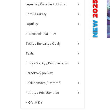
e
Lepenie / Čistenie / Údržba
l
Hotové rakety
Loptičky
Stolnotenisová obuv
Tašky / Ruksaky / Obaly
Textil
Stoly / Sieťky / Príslušenstvo
Darčekový poukaz
Príslušenstvo / Ostatné
Roboty / Príslušenstvo
N O V I N K Y