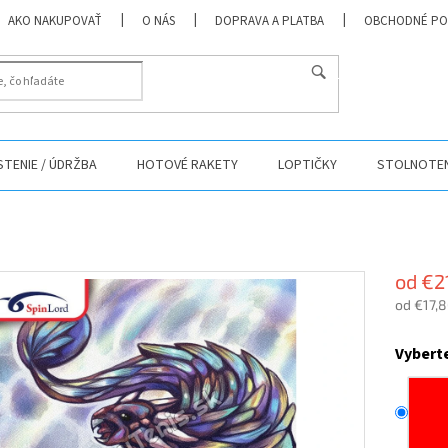
AKO NAKUPOVAŤ
O NÁS
DOPRAVA A PLATBA
OBCHODNÉ PO
HĽADAŤ
ISTENIE / ÚDRŽBA
HOTOVÉ RAKETY
LOPTIČKY
STOLNOTEN
od
€2
od
€17,
Jednotk
cena:
Vybert