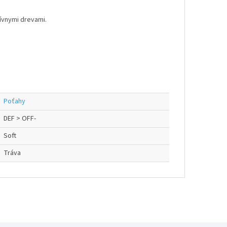
ívnymi drevami.
Poťahy
DEF > OFF-
Soft
Tráva