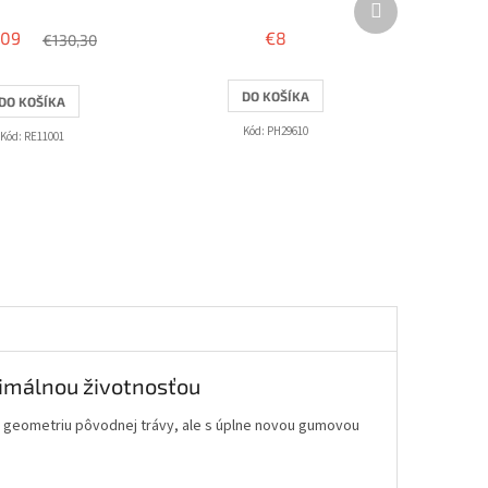
produkt
109
€8
€130,30
DO KOŠÍKA
DO KOŠÍKA
Kód:
PH29610
Kód:
RE11001
ximálnou životnosťou
geometriu pôvodnej trávy, ale s úplne novou gumovou