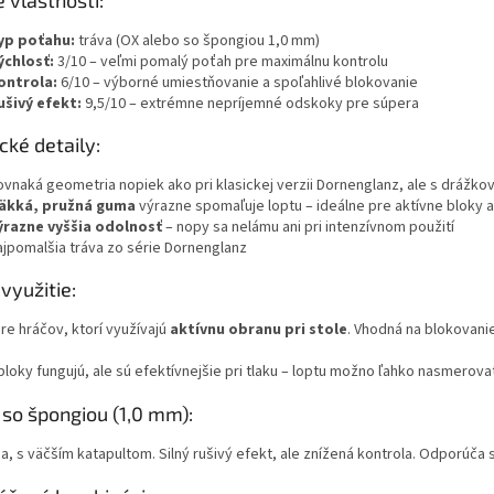
yp poťahu:
tráva (OX alebo so špongiou 1,0 mm)
ýchlosť:
3/10 – veľmi pomalý poťah pre maximálnu kontrolu
ontrola:
6/10 – výborné umiestňovanie a spoľahlivé blokovanie
ušivý efekt:
9,5/10 – extrémne nepríjemné odskoky pre súpera
cké detaily:
ovnaká geometria nopiek ako pri klasickej verzii Dornenglanz, ale s drážko
äkká, pružná guma
výrazne spomaľuje loptu – ideálne pre aktívne bloky a
ýrazne vyššia odolnosť
– nopy sa nelámu ani pri intenzívnom použití
ajpomalšia tráva zo série Dornenglanz
využitie:
re hráčov, ktorí využívajú
aktívnu obranu pri stole
. Vhodná na blokovanie
bloky fungujú, ale sú efektívnejšie pri tlaku – loptu možno ľahko nasmerova
 so špongiou (1,0 mm):
ia, s väčším katapultom. Silný rušivý efekt, ale znížená kontrola. Odporúča