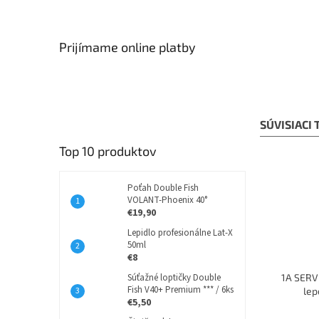
Prijímame online platby
SÚVISIACI
Top 10 produktov
Poťah Double Fish
VOLANT-Phoenix 40°
€19,90
Lepidlo profesionálne Lat-X
50ml
€8
Súťažné loptičky Double
1A SERVI
Fish V40+ Premium *** / 6ks
lep
€5,50